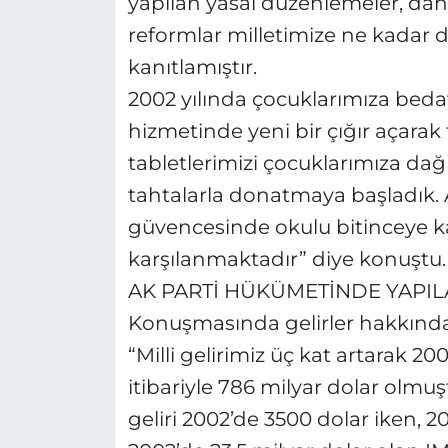
yapılan yasal düzenlemeler, daha
reformlar milletimize ne kadar d
kanıtlamıştır.
2002 yılında çocuklarımıza beda
hizmetinde yeni bir çığır açarak 
tabletlerimizi çocuklarımıza dağı
tahtalarla donatmaya başladık. A
güvencesinde okulu bitinceye ka
karşılanmaktadır” diye konuştu.
AK PARTİ HÜKÜMETİNDE YAPI
Konuşmasında gelirler hakkında 
“Milli gelirimiz üç kat artarak 2
itibariyle 786 milyar dolar olmuşt
geliri 2002’de 3500 dolar iken, 2