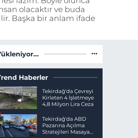
esi lazım. Böyle olunca
nsan olacaktır ve buda
ir. Başka bir anlam ifade
Yükleniyor...
Trend Haberler
Tekirdağ'da Çevreyi
Kirleten 4 İşletmeye
4,8 Milyon Lira Ceza
Tekirdağ'da ABD
Pazarına Açılma
Stratejileri Masaya