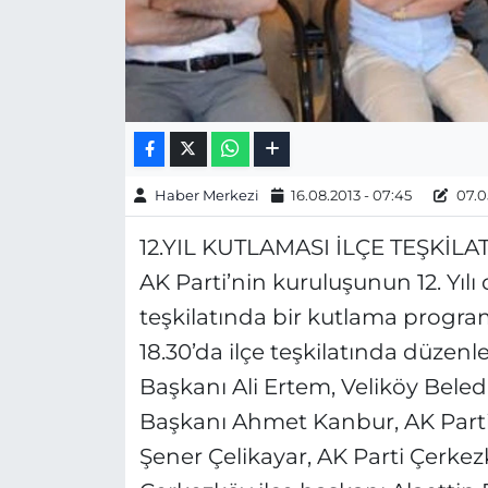
Haber Merkezi
16.08.2013 - 07:45
07.05
12.YIL KUTLAMASI İLÇE TEŞKİLA
AK Parti’nin kuruluşunun 12. Yılı 
teşkilatında bir kutlama progr
18.30’da ilçe teşkilatında düze
Başkanı Ali Ertem, Veliköy Beledi
Başkanı Ahmet Kanbur, AK Parti i
Şener Çelikayar, AK Parti Çerkezk