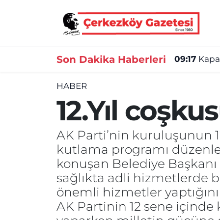
Asayiş
Tekirdağ Nöbetçi Eczaneler
Son Dakika Haberleri
09:17
Kapak
Ekonomi
Tekirdağ Hava Durumu
HABER
Gündem
Tekirdağ Namaz Vakitleri
12.Yıl coşkus
Haber
Tekirdağ Trafik Yoğunluk Haritası
AK Parti’nin kuruluşunun 12.
Kültür&Sanat
Süper Lig Puan Durumu ve Fikstür
kutlama programı düzenlend
konuşan Belediye Başkanı 
Manşet
Tüm Manşetler
sağlıkta adli hizmetlerde
SAĞLIK
Son Dakika Haberleri
önemli hizmetler yaptığını
AK Partinin 12 sene içinde k
Spor
Haber Arşivi