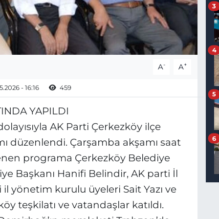
3
4
-
+
A
A
.2026 - 16:16
459
5
TINDA YAPILDI
dolayısıyla AK Parti Çerkezköy ilçe
6
amı düzenlendi. Çarşamba akşamı saat
nlenen programa Çerkezköy Belediye
ye Başkanı Hanifi Belindir, AK parti İl
l yönetim kurulu üyeleri Sait Yazı ve
öy teşkilatı ve vatandaşlar katıldı.