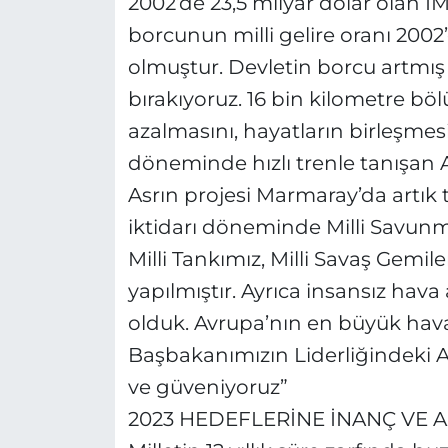
2002’de 23,5 milyar dolar olan I
borcunun milli gelire oranı 2002
olmuştur. Devletin borcu artmış 
bırakıyoruz. 16 bin kilometre bö
azalmasını, hayatların birleşmesi
döneminde hızlı trenle tanışan 
Asrın projesi Marmaray’da artık t
iktidarı döneminde Milli Savunma
Milli Tankımız, Milli Savaş Gemile
yapılmıştır. Ayrıca insansız hav
olduk. Avrupa’nın en büyük hava
Başbakanımızın Liderliğindeki AK
ve güveniyoruz”
2023 HEDEFLERİNE İNANÇ VE 