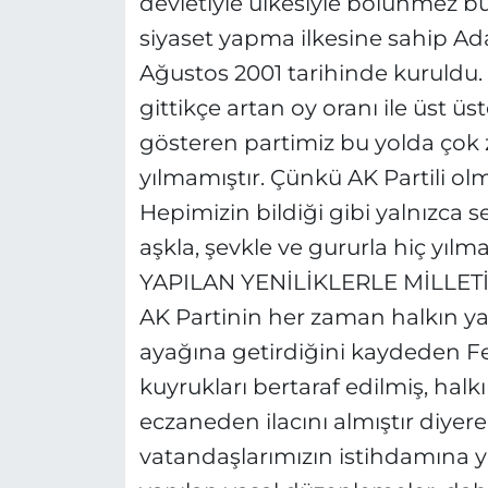
devletiyle ülkesiyle bölünmez 
siyaset yapma ilkesine sahip Adal
Ağustos 2001 tarihinde kuruldu.
gittikçe artan oy oranı ile üst ü
gösteren partimiz bu yolda çok
yılmamıştır. Çünkü AK Partili ol
Hepimizin bildiği gibi yalnızca
aşkla, şevkle ve gururla hiç yılm
YAPILAN YENİLİKLERLE MİLLE
AK Partinin her zaman halkın y
ayağına getirdiğini kaydeden Fer
kuyrukları bertaraf edilmiş, halk
eczaneden ilacını almıştır diyerek
vatandaşlarımızın istihdamına yö