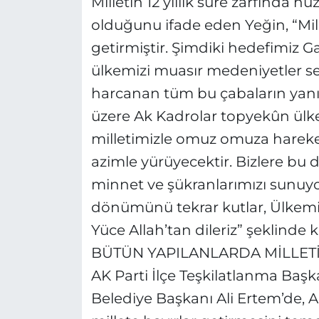
Milletin 12 yıllık süre zarfında h
olduğunu ifade eden Yeğin, “Mill
getirmiştir. Şimdiki hedefimiz G
ülkemizi muasır medeniyetler se
harcanan tüm bu çabaların yan
üzere Ak Kadrolar topyekûn ülkem
milletimizle omuz omuza hareke
azimle yürüyecektir. Bizlere bu
minnet ve şükranlarımızı sunuyoru
dönümünü tekrar kutlar, Ülkemiz
Yüce Allah’tan dileriz” şeklinde 
BÜTÜN YAPILANLARDA MİLLETİ
AK Parti İlçe Teşkilatlanma Baş
Belediye Başkanı Ali Ertem’de, A