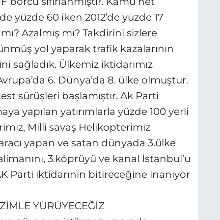
MF borcu sıfırlanmıştır. Kamu net
’de yüzde 60 iken 2012’de yüzde 17
mı? Azalmış mı? Takdirini sizlere
lünmüş yol yaparak trafik kazalarının
ni sağladık. Ülkemiz iktidarımız
Avrupa’da 6. Dünya’da 8. ülke olmuştur.
est sürüşleri başlamıştır. Ak Parti
ya yapılan yatırımlarla yüzde 100 yerli
rimiz, Milli savaş Helikopterimiz
a aracı yapan ve satan dünyada 3.ülke
limanını, 3.köprüyü ve kanal İstanbul’u
 Parti iktidarının bitireceğine inanıyor
AZİMLE YÜRÜYECEĞİZ