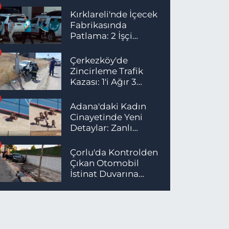
Yatırıldı
Kırklareli'nde İçecek
Fabrikasında
Patlama: 2 İşçi
Hayatını Kaybetti
Çerkezköy'de
Zincirleme Trafik
Kazası: 1'i Ağır 3
Yaralı
Adana'daki Kadın
Cinayetinde Yeni
Detaylar: Zanlı
İstanbul'da
Yakalandı
Çorlu'da Kontrolden
Çıkan Otomobil
İstinat Duvarına
Çarptı