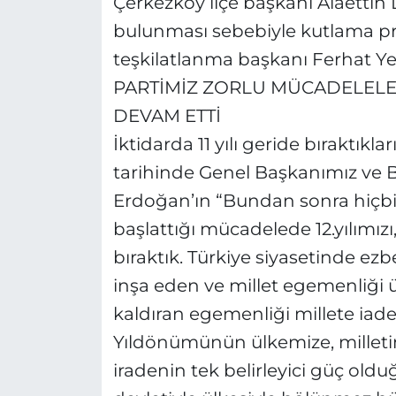
Çerkezköy ilçe başkanı Alaetti
bulunması sebebiyle kutlama pr
teşkilatlanma başkanı Ferhat Yeğ
PARTİMİZ ZORLU MÜCADELEL
DEVAM ETTİ
İktidarda 11 yılı geride bıraktıkla
tarihinde Genel Başkanımız ve 
Erdoğan’ın “Bundan sonra hiçbir
başlattığı mücadelede 12.yılımızı,
bıraktık. Türkiye siyasetinde ezb
inşa eden ve millet egemenliği ü
kaldıran egemenliği millete iade
Yıldönümünün ülkemize, milletimiz
iradenin tek belirleyici güç old