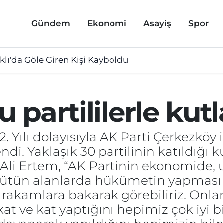
Gündem
Ekonomi
Asayiş
Spor
lı'da Göle Giren Kişi Kayboldu
u partililerle kut
 Yılı dolayısıyla AK Parti Çerkezköy i
i. Yaklaşık 30 partilinin katıldığı
Ali Ertem, “AK Partinin ekonomide, 
 bütün alanlarda hükümetin yapması
 rakamlara bakarak görebiliriz. Onla
at ve kat yaptığını hepimiz çok iyi b