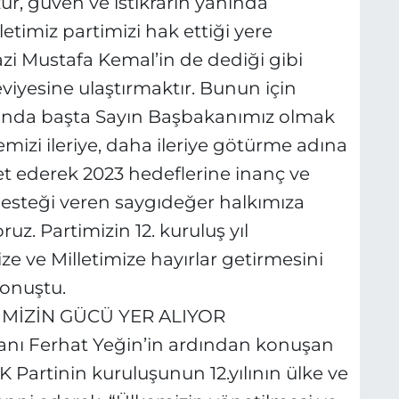
uzur, güven ve istikrarın yanında
etimiz partimizi hak ettiği yere
azi Mustafa Kemal’in de dediği gibi
viyesine ulaştırmaktır. Bunun için
ında başta Sayın Başbakanımız olmak
izi ileriye, daha ileriye götürme adına
t ederek 2023 hedeflerine inanç ve
 desteği veren saygıdeğer halkımıza
z. Partimizin 12. kuruluş yıl
e ve Milletimize hayırlar getirmesini
konuştu.
MİZİN GÜCÜ YER ALIYOR
kanı Ferhat Yeğin’in ardından konuşan
K Partinin kuruluşunun 12.yılının ülke ve