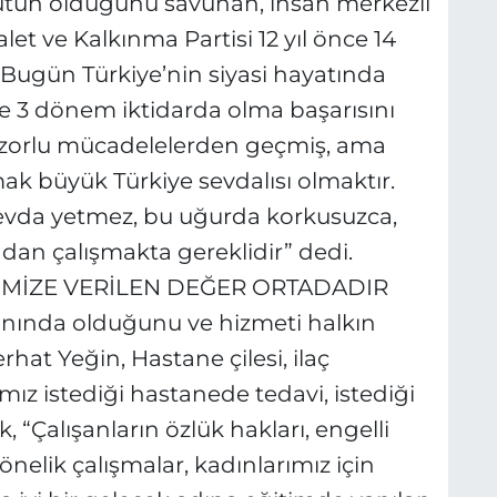
bütün olduğunu savunan, insan merkezli
et ve Kalkınma Partisi 12 yıl önce 14
 Bugün Türkiye’nin siyasi hayatında
ste 3 dönem iktidarda olma başarısını
 zorlu mücadelelerden geçmiş, ama
mak büyük Türkiye sevdalısı olmaktır.
 sevda yetmez, bu uğurda korkusuzca,
adan çalışmakta gereklidir” dedi.
TİMİZE VERİLEN DEĞER ORTADADIR
anında olduğunu ve hizmeti halkın
hat Yeğin, Hastane çilesi, ilaç
ımız istediği hastanede tedavi, istediği
, “Çalışanların özlük hakları, engelli
nelik çalışmalar, kadınlarımız için