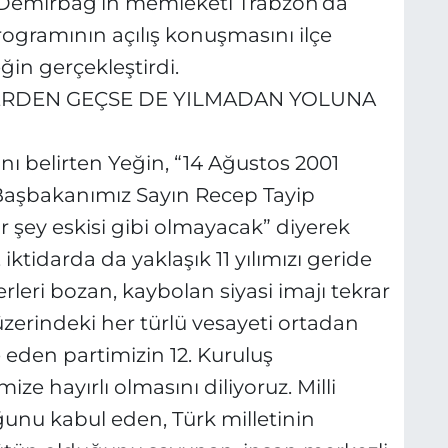
n Demirbağ’ın memleketi Trabzon’da
ogramının açılış konuşmasını ilçe
in gerçekleştirdi.
ERDEN GEÇSE DE YILMADAN YOLUNA
rını belirten Yeğin, “14 Ağustos 2001
Başbakanımız Sayın Recep Tayip
 şey eskisi gibi olmayacak” diyerek
 iktidarda da yaklaşık 11 yılımızı geride
erleri bozan, kaybolan siyasi imajı tekrar
zerindeki her türlü vesayeti ortadan
 eden partimizin 12. Kuruluş
e hayırlı olmasını diliyoruz. Milli
uğunu kabul eden, Türk milletinin