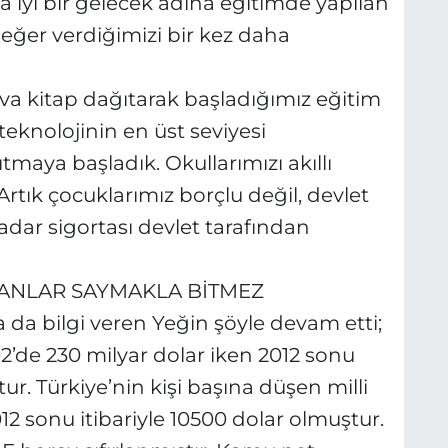
 iyi bir gelecek adına eğitimde yapılan
eğer verdiğimizi bir kez daha
va kitap dağıtarak başladığımız eğitim
teknolojinin en üst seviyesi
tmaya başladık. Okullarımızı akıllı
rtık çocuklarımız borçlu değil, devlet
dar sigortası devlet tarafından
LANLAR SAYMAKLA BİTMEZ
da bilgi veren Yeğin şöyle devam etti;
002’de 230 milyar dolar iken 2012 sonu
ur. Türkiye’nin kişi başına düşen milli
012 sonu itibariyle 10500 dolar olmuştur.