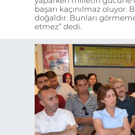
yaparken milletin gücüne d
başarı kaçınılmaz oluyor.
Gizlilik Sözleşmesi
doğaldır. Bunları görmemez
etmez” dedi.
İletişim
Künye
Topluluk Kuralları
Yayın İlkeleri