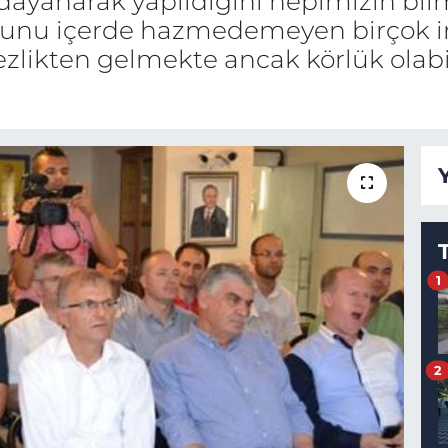
ayanarak yapıldığını hepimizin bilm
 Bunu içerde hazmedemeyen birçok i
likten gelmekte ancak körlük olabil
1
2