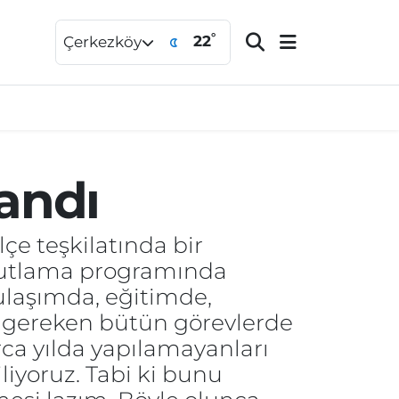
°
22
Çerkezköy
landı
lçe teşkilatında bir
 kutlama programında
ulaşımda, eğitimde,
 gereken bütün görevlerde
rca yılda yapılamayanları
iliyoruz. Tabi ki bunu