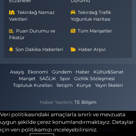
Eczaneler
Durumu
Tekirdağ Namaz
Tekirdağ Trafik
Vakitleri
Yoğunluk Haritası
Puan Durumu ve
Tüm Manşetler
Fikstür
Son Dakika Haberleri
Haber Arşivi
Asayiş
Ekonomi
Gündem
Haber
Kültür&Sanat
Manşet
SAĞLIK
Spor
Gizlilik Sözleşmesi
Topluluk Kuralları
İletişim
Künye
Yayın İlkeleri
Haber Yazılımı:
TE Bilişim
Veri politikasındaki amaçlarla sınırlı ve mevzuata
uygun şekilde çerez konumlandırmaktayız. Detaylar
için veri politikamızı inceleyebilirsiniz.
Gizlilik