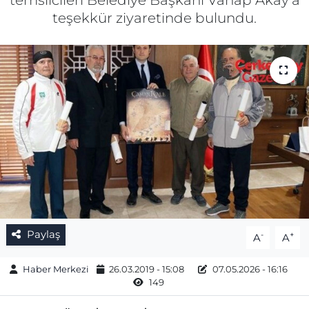
temsilcileri Belediye Başkanı Vahap Akay’a
teşekkür ziyaretinde bulundu.
Gizlilik Sözleşmesi
İletişim
Künye
Topluluk Kuralları
Yayın İlkeleri
Paylaş
-
+
A
A
Haber Merkezi
26.03.2019 - 15:08
07.05.2026 - 16:16
149