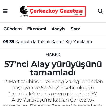
Asayiş
Tekirdağ Nöbetçi Eczaneler
Gündem
Ekonomi
Asayiş
Spor
Ekonomi
Tekirdağ Hava Durumu
09:39
Kapaklı'da Taklalı Kaza: 1 Kişi Yaralandı
Gündem
Tekirdağ Namaz Vakitleri
Haber
Tekirdağ Trafik Yoğunluk Haritası
HABER
57’nci Alay yürüyüşünü
Kültür&Sanat
Süper Lig Puan Durumu ve Fikstür
tamamladı
Manşet
Tüm Manşetler
13 Mart tarihinde Tekirdağ Valiliği önünden
başlayan ve 57. Alay’ın şehit olduğu
SAĞLIK
Son Dakika Haberleri
Çanakkale’de sona eren geleneksel 57.
Alay Yürüyüşü’ne katılan Çerkezköy
Spor
Haber Arşivi