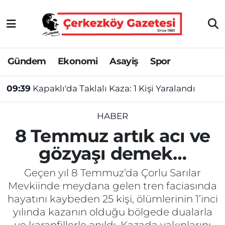
Asayiş
Tekirdağ Nöbetçi Eczaneler
Gündem
Ekonomi
Asayiş
Spor
Ekonomi
Tekirdağ Hava Durumu
09:39
Kapaklı'da Taklalı Kaza: 1 Kişi Yaralandı
Gündem
Tekirdağ Namaz Vakitleri
Haber
Tekirdağ Trafik Yoğunluk Haritası
HABER
8 Temmuz artık acı ve
Kültür&Sanat
Süper Lig Puan Durumu ve Fikstür
gözyaşı demek…
Manşet
Tüm Manşetler
Geçen yıl 8 Temmuz’da Çorlu Sarılar
Mevkiinde meydana gelen tren faciasında
SAĞLIK
Son Dakika Haberleri
hayatını kaybeden 25 kişi, ölümlerinin 1’inci
yılında kazanın olduğu bölgede dualarla
Spor
Haber Arşivi