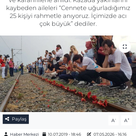
ve karanfillerle anıldı. Kazada yakınlarını
kaybeden aileleri “Cennete uğurladığımız
Gizlilik Sözleşmesi
25 kişiyi rahmetle anıyoruz. İçimizde acı
çok büyük” dediler.
İletişim
Künye
Topluluk Kuralları
Yayın İlkeleri
Paylaş
-
+
A
A
Haber Merkezi
10.07.2019 - 18:46
07.05.2026 - 16:16