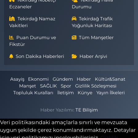
Tekirdağ Nöbetçi
Tekirdağ Hava
Eczaneler
Durumu
Tekirdağ Namaz
Tekirdağ Trafik
Vakitleri
Yoğunluk Haritası
Puan Durumu ve
Tüm Manşetler
Fikstür
Son Dakika Haberleri
Haber Arşivi
Asayiş
Ekonomi
Gündem
Haber
Kültür&Sanat
Manşet
SAĞLIK
Spor
Gizlilik Sözleşmesi
Topluluk Kuralları
İletişim
Künye
Yayın İlkeleri
Haber Yazılımı:
TE Bilişim
Veri politikasındaki amaçlarla sınırlı ve mevzuata
uygun şekilde çerez konumlandırmaktayız. Detaylar
için veri politikamızı inceleyebilirsiniz.
Gizlilik