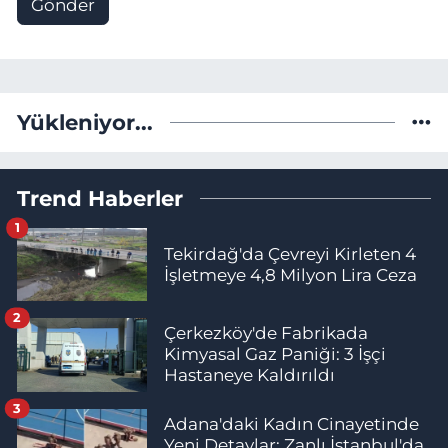
Gönder
Yükleniyor...
Trend Haberler
1
Tekirdağ'da Çevreyi Kirleten 4
İşletmeye 4,8 Milyon Lira Ceza
2
Çerkezköy'de Fabrikada
Kimyasal Gaz Paniği: 3 İşçi
Hastaneye Kaldırıldı
3
Adana'daki Kadın Cinayetinde
Yeni Detaylar: Zanlı İstanbul'da