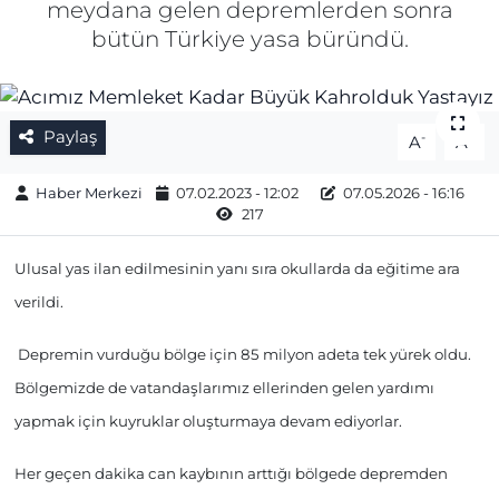
meydana gelen depremlerden sonra
bütün Türkiye yasa büründü.
Gizlilik Sözleşmesi
İletişim
Paylaş
-
+
A
A
Künye
Haber Merkezi
07.02.2023 - 12:02
07.05.2026 - 16:16
Topluluk Kuralları
217
Yayın İlkeleri
Ulusal yas ilan edilmesinin yanı sıra okullarda da eğitime ara
verildi.
Depremin vurduğu bölge için 85 milyon adeta tek yürek oldu.
Bölgemizde de vatandaşlarımız ellerinden gelen yardımı
yapmak için kuyruklar oluşturmaya devam ediyorlar.
Her geçen dakika can kaybının arttığı bölgede depremden