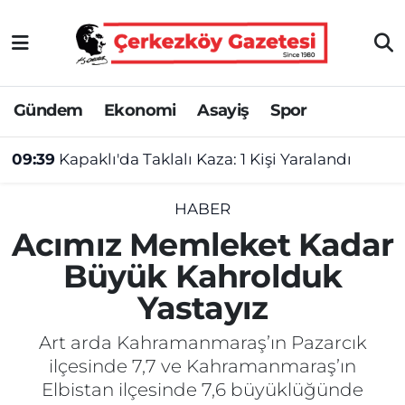
Asayiş
Tekirdağ Nöbetçi Eczaneler
Gündem
Ekonomi
Asayiş
Spor
Ekonomi
Tekirdağ Hava Durumu
09:39
Kapaklı'da Taklalı Kaza: 1 Kişi Yaralandı
Gündem
Tekirdağ Namaz Vakitleri
Haber
Tekirdağ Trafik Yoğunluk Haritası
HABER
Acımız Memleket Kadar
Kültür&Sanat
Süper Lig Puan Durumu ve Fikstür
Büyük Kahrolduk
Yastayız
Manşet
Tüm Manşetler
Art arda Kahramanmaraş’ın Pazarcık
SAĞLIK
Son Dakika Haberleri
ilçesinde 7,7 ve Kahramanmaraş’ın
Elbistan ilçesinde 7,6 büyüklüğünde
Spor
Haber Arşivi