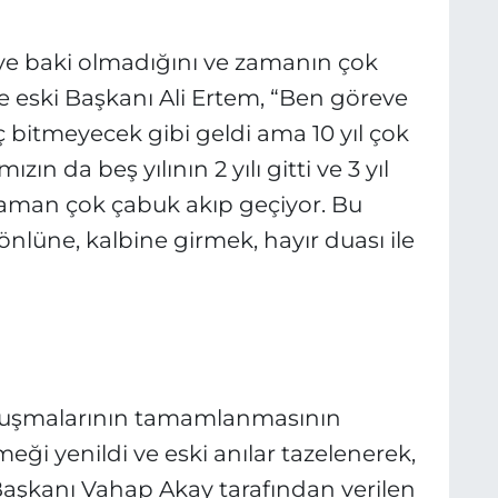
e baki olmadığını ve zamanın çok
e eski Başkanı Ali Ertem, “Ben göreve
bitmeyecek gibi geldi ama 10 yıl çok
ın da beş yılının 2 yılı gitti ve 3 yıl
Zaman çok çabuk akıp geçiyor. Bu
nlüne, kalbine girmek, hayır duası ile
onuşmalarının tamamlanmasının
ği yenildi ve eski anılar tazelenerek,
e Başkanı Vahap Akay tarafından verilen