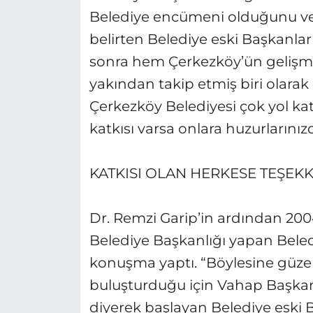
Belediye encümeni olduğunu ve i
belirten Belediye eski Başkanlar
sonra hem Çerkezköy’ün gelişme
yakından takip etmiş biri olar
Çerkezköy Belediyesi çok yol kat
katkısı varsa onlara huzurlarını
KATKISI OLAN HERKESE TEŞEKK
Dr. Remzi Garip’in ardından 2004
Belediye Başkanlığı yapan Beledi
konuşma yaptı. “Böylesine güzel
buluşturduğu için Vahap Başka
diyerek başlayan Belediye eski B