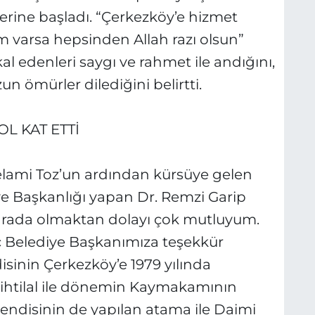
erine başladı. “Çerkezköy’e hizmet
m varsa hepsinden Allah razı olsun”
al edenleri saygı ve rahmet ile andığını,
zun ömürler dilediğini belirtti.
L KAT ETTİ
elami Toz’un ardından kürsüye gelen
iye Başkanlığı yapan Dr. Remzi Garip
 arada olmaktan dolayı çok mutluyum.
ç Belediye Başkanımıza teşekkür
sinin Çerkezköy’e 1979 yılında
n ihtilal ile dönemin Kaymakamının
endisinin de yapılan atama ile Daimi