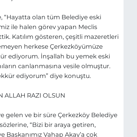
 “Hayatta olan tüm Belediye eski
miz ile halen görev yapan Meclis
k. Katılım gösteren, çeşitli mazeretleri
edemeyen herkese Çerkezköyümüze
kür ediyorum. İnşallah bu yemek eski
nıların canlanmasına vesile olmuştur.
şekkür ediyorum” diye konuştu.
N ALLAH RAZI OLSUN
e gelen ve bir süre Çerkezköy Belediye
özlerine, “Bizi bir araya getiren,
ye Başkanımız Vahap Akay’a çok