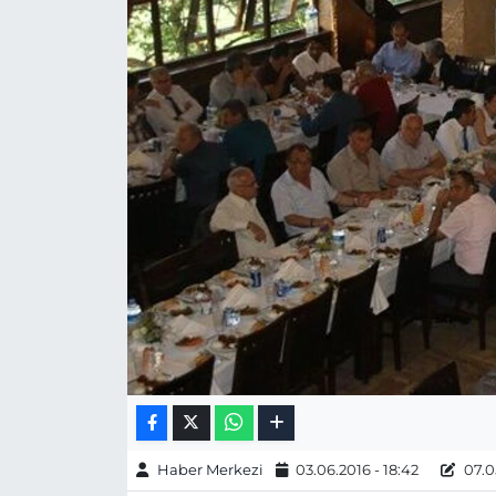
Gizlilik Sözleşmesi
İletişim
Künye
Topluluk Kuralları
Yayın İlkeleri
Haber Merkezi
03.06.2016 - 18:42
07.05