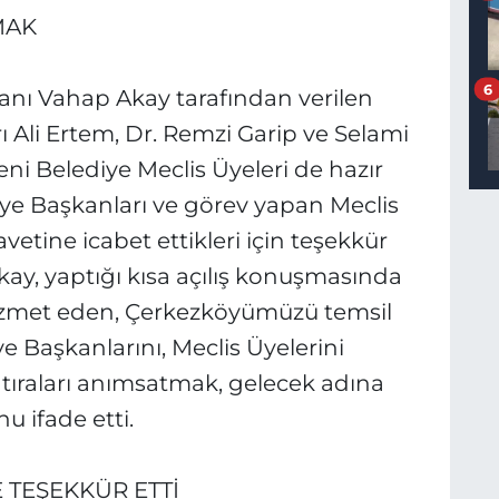
MAK
6
kanı Vahap Akay tarafından verilen
 Ali Ertem, Dr. Remzi Garip ve Selami
eni Belediye Meclis Üyeleri de hazır
ye Başkanları ve görev yapan Meclis
vetine icabet ettikleri için teşekkür
y, yaptığı kısa açılış konuşmasında
zmet eden, Çerkezköyümüzü temsil
 Başkanlarını, Meclis Üyelerini
atıraları anımsatmak, gelecek adına
u ifade etti.
 TEŞEKKÜR ETTİ