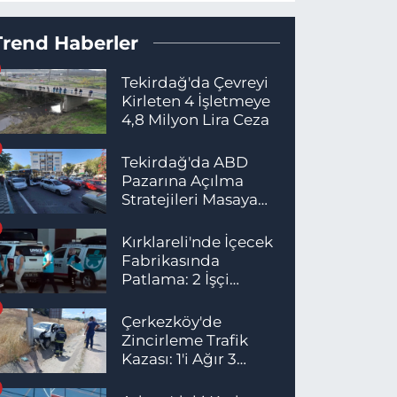
Trend Haberler
Tekirdağ'da Çevreyi
Kirleten 4 İşletmeye
4,8 Milyon Lira Ceza
Tekirdağ'da ABD
Pazarına Açılma
Stratejileri Masaya
Yatırıldı
Kırklareli'nde İçecek
Fabrikasında
Patlama: 2 İşçi
Hayatını Kaybetti
Çerkezköy'de
Zincirleme Trafik
Kazası: 1'i Ağır 3
Yaralı