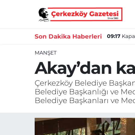
Asayiş
Tekirdağ Nöbetçi Eczaneler
Son Dakika Haberleri
09:17
Kapak
Ekonomi
Tekirdağ Hava Durumu
MANŞET
Gündem
Tekirdağ Namaz Vakitleri
Akay’dan k
Haber
Tekirdağ Trafik Yoğunluk Haritası
Çerkezköy Belediye Başka
Kültür&Sanat
Süper Lig Puan Durumu ve Fikstür
Belediye Başkanlığı ve Mec
Belediye Başkanları ve Me
Manşet
Tüm Manşetler
SAĞLIK
Son Dakika Haberleri
Spor
Haber Arşivi