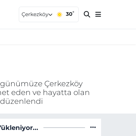
°
30
Çerkezköy
n günümüze Çerkezköy
met eden ve hayatta olan
 düzenlendi
Yükleniyor...