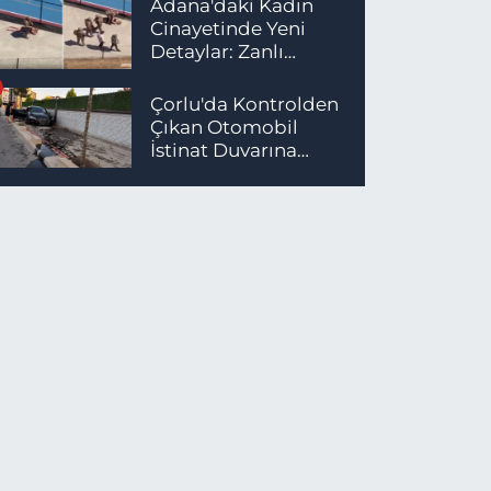
Adana'daki Kadın
Cinayetinde Yeni
Detaylar: Zanlı
İstanbul'da
Yakalandı
Çorlu'da Kontrolden
Çıkan Otomobil
İstinat Duvarına
Çarptı