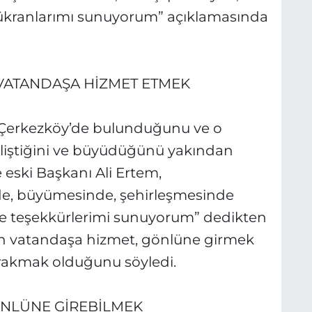
şükranlarımı sunuyorum” açıklamasında
 VATANDAŞA HİZMET ETMEK
i Çerkezköy’de bulunduğunu ve o
eliştiğini ve büyüdüğünü yakından
 eski Başkanı Ali Ertem,
e, büyümesinde, şehirleşmesinde
e teşekkürlerimi sunuyorum” dedikten
nın vatandaşa hizmet, gönlüne girmek
rakmak olduğunu söyledi.
NLÜNE GİREBİLMEK