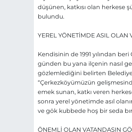
düşünen, katkısı olan herkese 
bulundu.
YEREL YÖNETİMDE ASIL OLAN
Kendisinin de 1991 yılından ber
günden bu yana ilçenin nasıl g
gözlemlediğini belirten Belediye
“Çerkezköyümüzün gelişmesind
emek sunan, katkı veren herkes
sonra yerel yönetimde asıl ola
ve gök kubbede hoş bir seda bı
ÖNEMLİ OLAN VATANDAŞIN GÖ