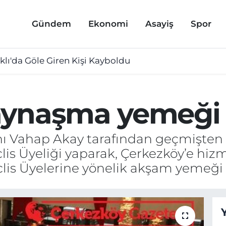
Gündem
Ekonomi
Asayiş
Spor
lı'da Göle Giren Kişi Kayboldu
aynaşma yemeği
nı Vahap Akay tarafından geçmişte
lis Üyeliği yaparak, Çerkezköy’e hiz
clis Üyelerine yönelik akşam yemeği