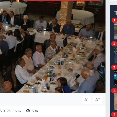
1
2
3
4
-
+
A
A
.2026 - 16:16
394
5