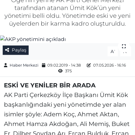
Öğe’nin yerine AK Parti Genel Merkezi
tarafından atanan Ümit Kök’ün yeni
Gizlilik Sözleşmesi
yönetimi belli oldu. Yönetimde eski ve yeni
üyelerden bir karma kadro oluşturuldu.
İletişim
Künye
Paylaş
-
+
A
A
Topluluk Kuralları
Haber Merkezi
09.02.2019 - 14:38
07.05.2026 - 16:16
375
Yayın İlkeleri
ESKİ VE YENİLER BİR ARADA
AK Parti Çerkezköy İlçe Başkanı Ümit Kök
başkanlığındaki yeni yönetimde yer alan
isimler şöyle: Adem Koç, Ahmet Aktan,
Ahmet Hamza Akdoğan, Ali Memiş, Buket
Er, Dilber Soydan Arı, Ercan Bulduk, Ercan