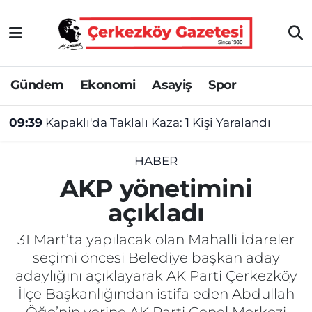
Asayiş
Tekirdağ Nöbetçi Eczaneler
Gündem
Ekonomi
Asayiş
Spor
Ekonomi
Tekirdağ Hava Durumu
09:39
Kapaklı'da Taklalı Kaza: 1 Kişi Yaralandı
Gündem
Tekirdağ Namaz Vakitleri
Haber
Tekirdağ Trafik Yoğunluk Haritası
HABER
AKP yönetimini
Kültür&Sanat
Süper Lig Puan Durumu ve Fikstür
açıkladı
Manşet
Tüm Manşetler
31 Mart’ta yapılacak olan Mahalli İdareler
seçimi öncesi Belediye başkan aday
SAĞLIK
Son Dakika Haberleri
adaylığını açıklayarak AK Parti Çerkezköy
İlçe Başkanlığından istifa eden Abdullah
Spor
Haber Arşivi