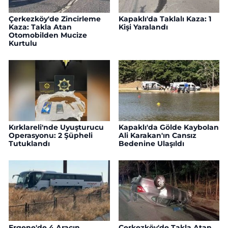
Çerkezköy'de Zincirleme
Kapaklı'da Taklalı Kaza: 1
Kaza: Takla Atan
Kişi Yaralandı
Otomobilden Mucize
Kurtulu
Kırklareli'nde Uyuşturucu
Kapaklı'da Gölde Kaybolan
Operasyonu: 2 Şüpheli
Ali Karakan'ın Cansız
Tutuklandı
Bedenine Ulaşıldı
Ergene'de 4 Aracın
Çerkezköy'de Takla Atan