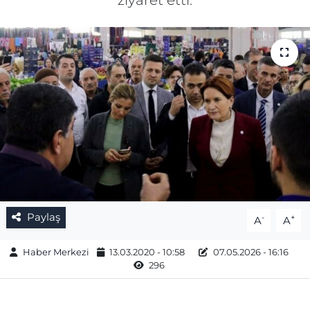
ziyaret etti.
Gizlilik Sözleşmesi
İletişim
Künye
Topluluk Kuralları
Yayın İlkeleri
Paylaş
-
+
A
A
Haber Merkezi
13.03.2020 - 10:58
07.05.2026 - 16:16
296