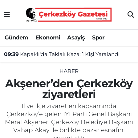
Asayiş
Tekirdağ Nöbetçi Eczaneler
Gündem
Ekonomi
Asayiş
Spor
Ekonomi
Tekirdağ Hava Durumu
09:39
Kapaklı'da Taklalı Kaza: 1 Kişi Yaralandı
Gündem
Tekirdağ Namaz Vakitleri
Haber
Tekirdağ Trafik Yoğunluk Haritası
HABER
Akşener’den Çerkezköy
Kültür&Sanat
Süper Lig Puan Durumu ve Fikstür
ziyaretleri
Manşet
Tüm Manşetler
İl ve ilçe ziyaretleri kapsamında
Çerkezköy’e gelen İYİ Parti Genel Başkanı
SAĞLIK
Son Dakika Haberleri
Meral Akşener, Çerkezöy Belediye Başkanı
Vahap Akay ile birlikte pazar esnafını
Spor
Haber Arşivi