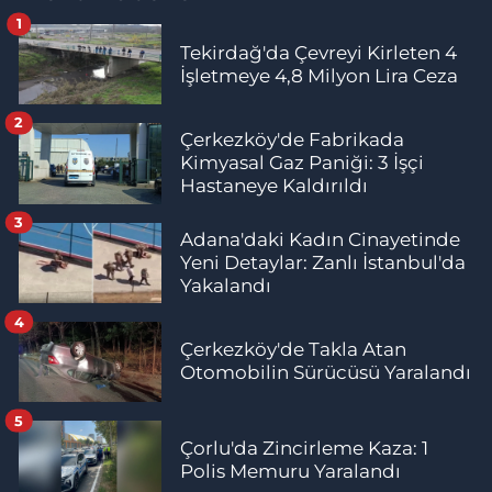
1
Tekirdağ'da Çevreyi Kirleten 4
İşletmeye 4,8 Milyon Lira Ceza
2
Çerkezköy'de Fabrikada
Kimyasal Gaz Paniği: 3 İşçi
Hastaneye Kaldırıldı
3
Adana'daki Kadın Cinayetinde
Yeni Detaylar: Zanlı İstanbul'da
Yakalandı
4
Çerkezköy'de Takla Atan
Otomobilin Sürücüsü Yaralandı
5
Çorlu'da Zincirleme Kaza: 1
Polis Memuru Yaralandı