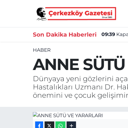
Asayiş
Tekirdağ Nöbetçi Eczaneler
Son Dakika Haberleri
09:39
Kapak
Ekonomi
Tekirdağ Hava Durumu
HABER
Gündem
Tekirdağ Namaz Vakitleri
ANNE SÜTÜ
Haber
Tekirdağ Trafik Yoğunluk Haritası
Dünyaya yeni gözlerini aç
Kültür&Sanat
Süper Lig Puan Durumu ve Fikstür
Hastalıkları Uzmanı Dr. Ha
önemini ve çocuk gelişimin
Manşet
Tüm Manşetler
SAĞLIK
Son Dakika Haberleri
Spor
Haber Arşivi