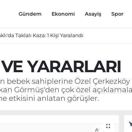
Gündem
Ekonomi
Asayiş
Spor
lı'da Taklalı Kaza: 1 Kişi Yaralandı
 VE YARARLARI
an bebek sahiplerine Özel Çerkezköy
kan Görmüş'den çok özel açıklamalar
e etkisini anlatan görüşler.
-
+
A
A