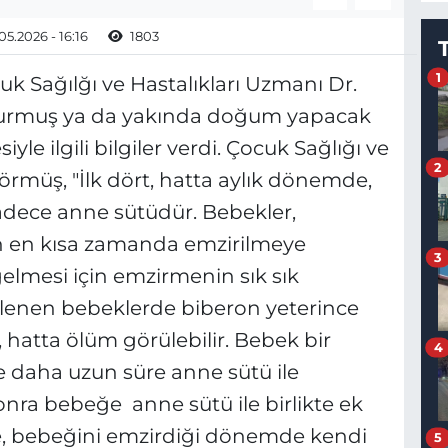
05.2026 - 16:16
1803
1
 Sağılğı ve Hastalıkları Uzmanı Dr.
urmuş ya da yakında doğum yapacak
le ilgili bilgiler verdi. Çocuk Sağlığı ve
2
örmüş, "İlk dört, hatta aylık dönemde,
 sadece anne sütüdür. Bebekler,
en kısa zamanda emzirilmeye
3
elmesi için emzirmenin sık sık
slenen bebeklerde biberon yeterince
, hatta ölüm görülebilir. Bebek bir
4
daha uzun süre anne sütü ile
onra bebeğe anne sütü ile birlikte ek
nne, bebeğini emzirdiği dönemde kendi
5