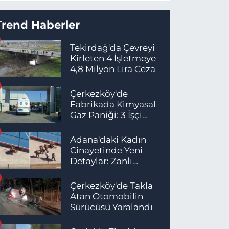
Trend Haberler
Tekirdağ'da Çevreyi
Kirleten 4 İşletmeye
4,8 Milyon Lira Ceza
Çerkezköy'de
Fabrikada Kimyasal
Gaz Paniği: 3 İşçi
Hastaneye Kaldırıldı
Adana'daki Kadın
Cinayetinde Yeni
Detaylar: Zanlı
İstanbul'da
Yakalandı
Çerkezköy'de Takla
Atan Otomobilin
Sürücüsü Yaralandı