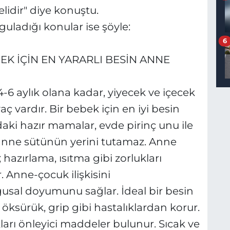
idir" diye konuştu.
ladığı konular ise şöyle:
6
EK İÇİN EN YARARLI BESİN ANNE
aylık olana kadar, yiyecek ve içecek
ç vardır. Bir bebek için en iyi besin
aki hazır mamalar, evde pirinç unu ile
anne sütünün yerini tutamaz. Anne
 hazırlama, ısıtma gibi zorlukları
. Anne-çocuk ilişkisini
usal doyumunu sağlar. İdeal bir besin
, öksürük, grip gibi hastalıklardan korur.
arı önleyici maddeler bulunur. Sıcak ve