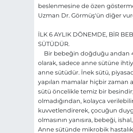
beslenmesine de özen göstermel
Uzman Dr. Görmüş'ün diğer vurgu
İLK 6 AYLIK DÖNEMDE, BİR BEB
SÜTÜDÜR.
Bir bebeğin doğduğu andan 4-6 
olarak, sadece anne sütüne ihtiya
anne sütüdür. İnek sütü, piyasad
yapılan mamalar hiçbir zaman 
sütü öncelikle temiz bir besindir;
olmadığından, kolayca verilebilir
kuvvetlendirerek, çocuğun duyg
olmasının yanısıra, bebeği, ishal
Anne sütünde mikrobik hastalıkl