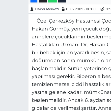
Gizlilik Sözleşmesi
Haber Merkezi
01.07.2009 - 00:00
07.
Özel Çerkezköy Hastanesi Çocuk
İletişim
Hakan Görmüş, yeni çocuk doğ
Künye
annelere çocuklarının beslenmesiy
Hastalıkları Uzmanı Dr. Hakan G
Topluluk Kuralları
bir bebek için en yararlı besin,
Yayın İlkeleri
doğumdan sonra mümkün olan 
başlanmalıdır. Sütün yeterince g
yapılması gerekir. Biberonla be
temizlenmezse, ciddi hastalıklar
yaşına gelene kadar, mümkünse 
beslenmelidir. Ancak 6. aydan s
gıdalar da verilmesi şarttır. A