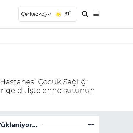
°
31
Çerkezköy
 Hastanesi Çocuk Sağlığı
 geldi. İşte anne sütünün
Yükleniyor...