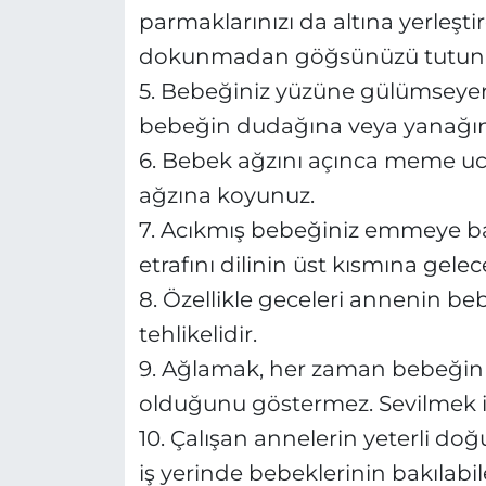
parmaklarınızı da altına yerleş
dokunmadan göğsünüzü tutun
5. Bebeğiniz yüzüne gülümseye
bebeğin dudağına veya yanağı
6. Bebek ağzını açınca meme u
ağzına koyunuz.
7. Acıkmış bebeğiniz emmeye b
etrafını dilinin üst kısmına gelec
8. Özellikle geceleri annenin b
tehlikelidir.
9. Ağlamak, her zaman bebeğin 
olduğunu göstermez. Sevilmek ist
10. Çalışan annelerin yeterli doğu
iş yerinde bebeklerinin bakılabile