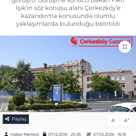
görüştü. Görüşme sonucu Bakan Fikri
Işık’ın söz konusu alanı Çerkezköy’e
Gizlilik Sözleşmesi
kazandırma konusunda olumlu
yaklaşımlarda bulunduğu belirtildi
İletişim
Künye
Topluluk Kuralları
Yayın İlkeleri
Paylaş
-
+
A
A
Haber Merkezi
07.12.2016 - 20:35
07.05.2026 - 16:16