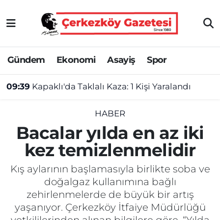
Asayiş
Tekirdağ Nöbetçi Eczaneler
Gündem
Ekonomi
Asayiş
Spor
Ekonomi
Tekirdağ Hava Durumu
09:39
Kapaklı'da Taklalı Kaza: 1 Kişi Yaralandı
Gündem
Tekirdağ Namaz Vakitleri
Haber
Tekirdağ Trafik Yoğunluk Haritası
HABER
Bacalar yılda en az iki
Kültür&Sanat
Süper Lig Puan Durumu ve Fikstür
kez temizlenmelidir
Manşet
Tüm Manşetler
Kış aylarının başlamasıyla birlikte soba ve
doğalgaz kullanımına bağlı
SAĞLIK
Son Dakika Haberleri
zehirlenmelerde de büyük bir artış
yaşanıyor. Çerkezköy İtfaiye Müdürlüğü
Spor
Haber Arşivi