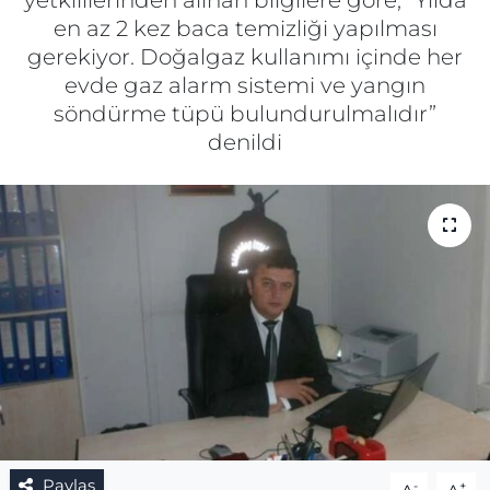
yetkililerinden alınan bilgilere göre, “Yılda
en az 2 kez baca temizliği yapılması
Gizlilik Sözleşmesi
gerekiyor. Doğalgaz kullanımı içinde her
evde gaz alarm sistemi ve yangın
İletişim
söndürme tüpü bulundurulmalıdır”
denildi
Künye
Topluluk Kuralları
Yayın İlkeleri
Paylaş
-
+