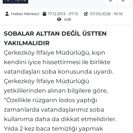
A
A
Haber Merkezi
17.12.2013 - 07:15
07.05.2026 - 16:16
458
SOBALAR ALTTAN DEĞİL ÜSTTEN
YAKILMALIDIR
Çerkezköy İtfaiye Müdürlüğü, kışın
kendini iyice hissettirmesi ile birlikte
vatandaşları soba konusunda uyardı.
Çerkezköy İtfaiye Müdürlüğü
yetkililerinden alınan bilgilere göre,
“Özellikle rüzgarın lodos yaptığı
zamanlarda vatandaşlarımız soba
kullanıma daha da dikkat etmelidirler.
Yılda 2 kez baca temizliği yapmak