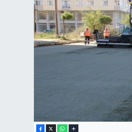
Gizlilik Sözleşmesi
İletişim
Künye
Topluluk Kuralları
Yayın İlkeleri