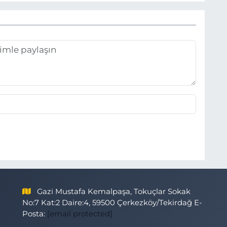
Gazi Mustafa Kemalpaşa, Tokuçlar Sokak
No:7 Kat:2 Daire:4, 59500 Çerkezköy/Tekirdağ E-
Posta:
[email protected]