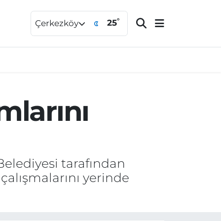
°
25
Çerkezköy
mlarını
elediyesi tarafından
l çalışmalarını yerinde