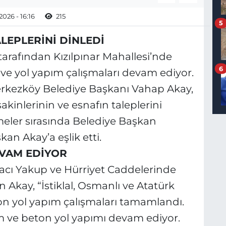
2026 - 16:16
215
5
LEPLERİNİ DİNLEDİ
arafından Kızılpınar Mahallesi’nde
6
m ve yol yapım çalışmaları devam ediyor.
erkezköy Belediye Başkanı Vahap Akay,
akinlerinin ve esnafın taleplerini
eler sırasında Belediye Başkan
n Akay’a eşlik etti.
EVAM EDİYOR
Hacı Yakup ve Hürriyet Caddelerinde
Akay, “İstiklal, Osmanlı ve Atatürk
on yol yapım çalışmaları tamamlandı.
m ve beton yol yapımı devam ediyor.