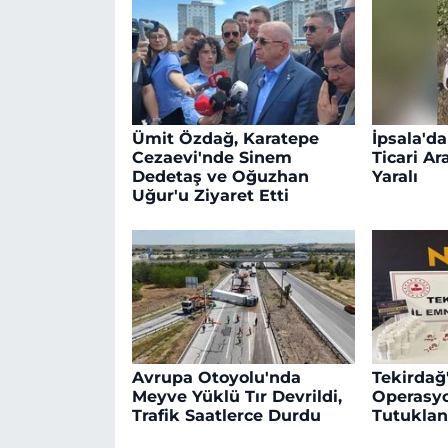
Ümit Özdağ, Karatepe
İpsala'da
Cezaevi'nde Sinem
Ticari Ara
Dedetaş ve Oğuzhan
Yaralı
Uğur'u Ziyaret Etti
Avrupa Otoyolu'nda
Tekirdağ
Meyve Yüklü Tır Devrildi,
Operasyo
Trafik Saatlerce Durdu
Tutuklan