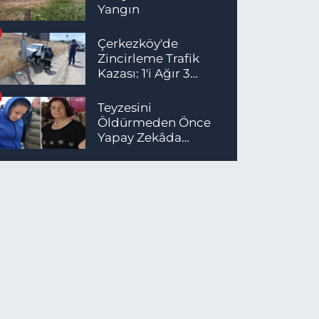
Yangın
Çerkezköy'de
Zincirleme Trafik
Kazası: 1'i Ağır 3
Yaralı
Teyzesini
Öldürmeden Önce
Yapay Zekâda
Cinayet Aramaları
Yaptığı İddia Edildi