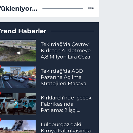
Yükleniyor...
Trend Haberler
Tekirdağ'da Çevreyi
Kirleten 4 İşletmeye
4,8 Milyon Lira Ceza
Tekirdağ'da ABD
Pazarına Açılma
Stratejileri Masaya
Yatırıldı
Kırklareli'nde İçecek
Fabrikasında
Patlama: 2 İşçi
Hayatını Kaybetti
Lüleburgaz'daki
Kimya Fabrikasında