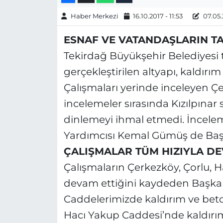
Haber Merkezi
16.10.2017 - 11:53
07.05.
ESNAF VE VATANDAŞLARIN TA
Tekirdağ Büyükşehir Belediyesi t
gerçekleştirilen altyapı, kaldırı
Çalışmaları yerinde inceleyen Ç
incelemeler sırasında Kızılpınar s
dinlemeyi ihmal etmedi. İncelem
Yardımcısı Kemal Gümüş de Başka
ÇALIŞMALAR TÜM HIZIYLA D
Çalışmaların Çerkezköy, Çorlu, 
devam ettiğini kaydeden Başkan 
Caddelerimizde kaldırım ve bet
Hacı Yakup Caddesi’nde kaldırı