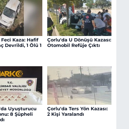
 Feci Kaza: Hafif
Çorlu'da U Dönüşü Kazası:
ç Devrildi, 1 Ölü 1
Otomobil Refüje Çıktı
'da Uyuşturucu
Çorlu'da Ters Yön Kazası:
nu: 8 Şüpheli
2 Kişi Yaralandı
dı