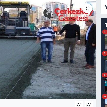
1
2
3
4
-
+
A
A