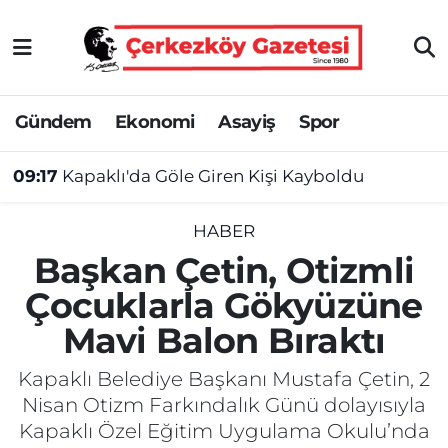
Asayiş
Tekirdağ Nöbetçi Eczaneler
Gündem
Ekonomi
Asayiş
Spor
Ekonomi
Tekirdağ Hava Durumu
09:17
Kapaklı'da Göle Giren Kişi Kayboldu
Gündem
Tekirdağ Namaz Vakitleri
Haber
Tekirdağ Trafik Yoğunluk Haritası
HABER
Başkan Çetin, Otizmli
Kültür&Sanat
Süper Lig Puan Durumu ve Fikstür
Çocuklarla Gökyüzüne
Mavi Balon Bıraktı
Manşet
Tüm Manşetler
Kapaklı Belediye Başkanı Mustafa Çetin, 2
SAĞLIK
Son Dakika Haberleri
Nisan Otizm Farkındalık Günü dolayısıyla
Kapaklı Özel Eğitim Uygulama Okulu’nda
Spor
Haber Arşivi