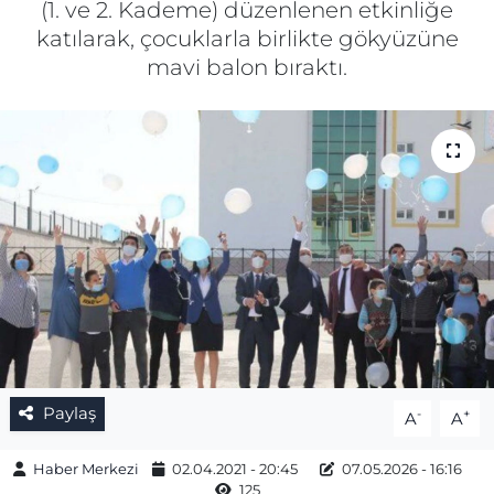
(1. ve 2. Kademe) düzenlenen etkinliğe
katılarak, çocuklarla birlikte gökyüzüne
Gizlilik Sözleşmesi
mavi balon bıraktı.
İletişim
Künye
Topluluk Kuralları
Yayın İlkeleri
Paylaş
-
+
A
A
Haber Merkezi
02.04.2021 - 20:45
07.05.2026 - 16:16
125