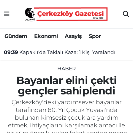
Asayiş
Tekirdağ Nöbetçi Eczaneler
Gündem
Ekonomi
Asayiş
Spor
Ekonomi
Tekirdağ Hava Durumu
09:39
Kapaklı'da Taklalı Kaza: 1 Kişi Yaralandı
Gündem
Tekirdağ Namaz Vakitleri
Haber
Tekirdağ Trafik Yoğunluk Haritası
HABER
Bayanlar elini çekti
Kültür&Sanat
Süper Lig Puan Durumu ve Fikstür
gençler sahiplendi
Manşet
Tüm Manşetler
Çerkezköy'deki yardımsever bayanlar
tarafından 80. Yıl Çocuk Yuvası'nda
SAĞLIK
Son Dakika Haberleri
bulunan kimsesiz çocuklara yardım
etmek, ihtiyaçlarını karşılamak amacı ile
Spor
Haber Arşivi