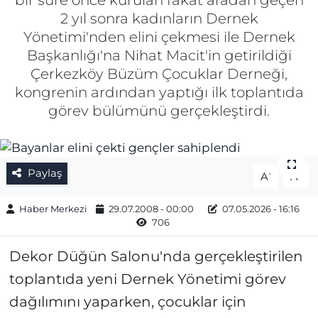
bir süre önce kurulan fakat aradan geçen
2 yıl sonra kadınların Dernek
Gizlilik Sözleşmesi
Yönetimi'nden elini çekmesi ile Dernek
Başkanlığı'na Nihat Macit'in getirildiği
İletişim
Çerkezköy Büzüm Çocuklar Derneği,
kongrenin ardından yaptığı ilk toplantıda
Künye
görev bülümünü gerçekleştirdi.
Topluluk Kuralları
Yayın İlkeleri
Paylaş
-
+
A
A
Haber Merkezi
29.07.2008 - 00:00
07.05.2026 - 16:16
706
Dekor Düğün Salonu'nda gerçekleştirilen
toplantıda yeni Dernek Yönetimi görev
dağılımını yaparken, çocuklar için