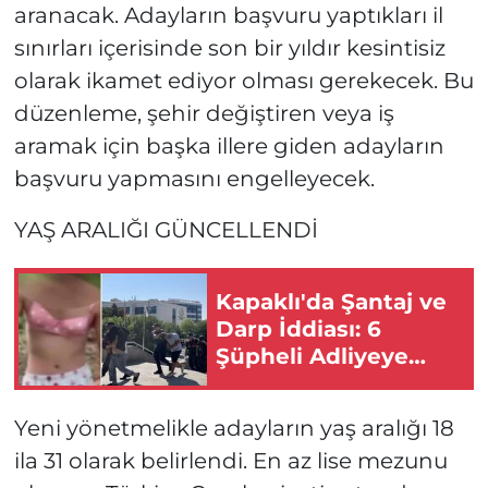
aranacak. Adayların başvuru yaptıkları il
sınırları içerisinde son bir yıldır kesintisiz
olarak ikamet ediyor olması gerekecek. Bu
düzenleme, şehir değiştiren veya iş
aramak için başka illere giden adayların
başvuru yapmasını engelleyecek.
YAŞ ARALIĞI GÜNCELLENDİ
Kapaklı'da Şantaj ve
Darp İddiası: 6
Şüpheli Adliyeye
Sevk Edildi
Yeni yönetmelikle adayların yaş aralığı 18
ila 31 olarak belirlendi. En az lise mezunu