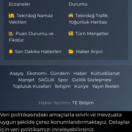
Eczaneler
Durumu
Tekirdağ Namaz
Tekirdağ Trafik
Vakitleri
Yoğunluk Haritası
Puan Durumu ve
Tüm Manşetler
Fikstür
Son Dakika Haberleri
Haber Arşivi
Asayiş
Ekonomi
Gündem
Haber
Kültür&Sanat
Manşet
SAĞLIK
Spor
Gizlilik Sözleşmesi
Topluluk Kuralları
İletişim
Künye
Yayın İlkeleri
Haber Yazılımı:
TE Bilişim
Veri politikasındaki amaçlarla sınırlı ve mevzuata
uygun şekilde çerez konumlandırmaktayız. Detaylar
için veri politikamızı inceleyebilirsiniz.
Gizlilik