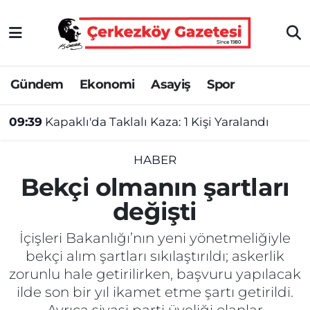
Asayiş
Tekirdağ Nöbetçi Eczaneler
Gündem
Ekonomi
Asayiş
Spor
Ekonomi
Tekirdağ Hava Durumu
09:39
Kapaklı'da Taklalı Kaza: 1 Kişi Yaralandı
Gündem
Tekirdağ Namaz Vakitleri
Haber
Tekirdağ Trafik Yoğunluk Haritası
HABER
Bekçi olmanın şartları
Kültür&Sanat
Süper Lig Puan Durumu ve Fikstür
değişti
Manşet
Tüm Manşetler
İçişleri Bakanlığı’nın yeni yönetmeliğiyle
bekçi alım şartları sıkılaştırıldı; askerlik
SAĞLIK
Son Dakika Haberleri
zorunlu hale getirilirken, başvuru yapılacak
ilde son bir yıl ikamet etme şartı getirildi.
Spor
Haber Arşivi