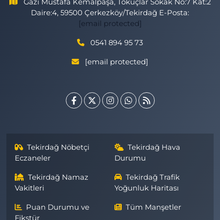
Gazi Mustafa Kemalpaşa, Tokuçlar Sokak No:7 Kat:2
Daire:4, 59500 Çerkezköy/Tekirdağ E-Posta:
[email protected]
0541 894 95 73
[email protected]
Tekirdağ Nöbetçi
Tekirdağ Hava
Eczaneler
Durumu
Tekirdağ Namaz
Tekirdağ Trafik
Vakitleri
Yoğunluk Haritası
Puan Durumu ve
Tüm Manşetler
Fikstür