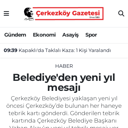
Asayiş
Tekirdağ Nöbetçi Eczaneler
Gündem
Ekonomi
Asayiş
Spor
Ekonomi
Tekirdağ Hava Durumu
09:39
Kapaklı'da Taklalı Kaza: 1 Kişi Yaralandı
Gündem
Tekirdağ Namaz Vakitleri
Haber
Tekirdağ Trafik Yoğunluk Haritası
HABER
Belediye'den yeni yıl
Kültür&Sanat
Süper Lig Puan Durumu ve Fikstür
mesajı
Manşet
Tüm Manşetler
Çerkezköy Belediyesi yaklaşan yeni yıl
öncesi Çerkezköy’de bulunan her haneye
SAĞLIK
Son Dakika Haberleri
tebrik kartı gönderdi. Gönderilen tebrik
kartında Çerkezköy Belediye Başkanı
Spor
Haber Arşivi