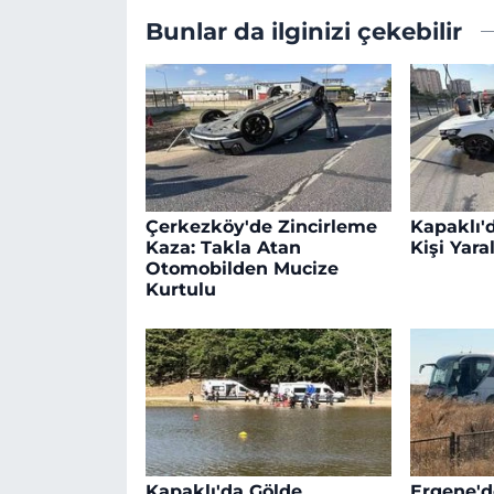
Bunlar da ilginizi çekebilir
Çerkezköy'de Zincirleme
Kapaklı'd
Kaza: Takla Atan
Kişi Yara
Otomobilden Mucize
Kurtulu
Kapaklı'da Gölde
Ergene'd