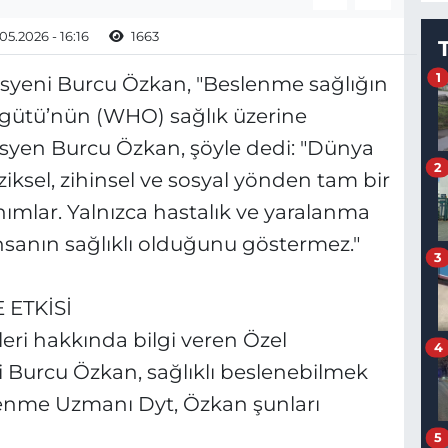
05.2026 - 16:16
1663
1
isyeni Burcu Özkan, "Beslenme sağlığın
rgütü’nün (WHO) sağlık üzerine
syen Burcu Özkan, şöyle dedi: "Dünya
2
iziksel, zihinsel ve sosyal yönden tam bir
anımlar. Yalnızca hastalık ve yaralanma
sanın sağlıklı olduğunu göstermez."
3
 ETKİSİ
eri hakkında bilgi veren Özel
4
 Burcu Özkan, sağlıklı beslenebilmek
slenme Uzmanı Dyt, Özkan şunları
5