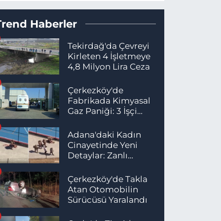
Trend Haberler
Tekirdağ'da Çevreyi
Kirleten 4 İşletmeye
4,8 Milyon Lira Ceza
Çerkezköy'de
Fabrikada Kimyasal
Gaz Paniği: 3 İşçi
Hastaneye Kaldırıldı
Adana'daki Kadın
Cinayetinde Yeni
Detaylar: Zanlı
İstanbul'da
Yakalandı
Çerkezköy'de Takla
Atan Otomobilin
Sürücüsü Yaralandı