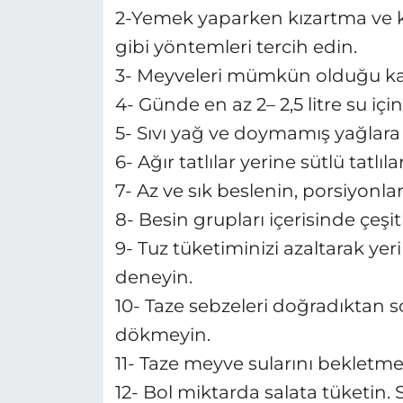
2-Yemek yaparken kızartma ve ka
gibi yöntemleri tercih edin.
3- Meyveleri mümkün olduğu ka
4- Günde en az 2– 2,5 litre su için
5- Sıvı yağ ve doymamış yağlara
6- Ağır tatlılar yerine sütlü tatl
7- Az ve sık beslenin, porsiyon
8- Besin grupları içerisinde çeşit
9- Tuz tüketiminizi azaltarak ye
deneyin.
10- Taze sebzeleri doğradıktan 
dökmeyin.
11- Taze meyve sularını bekletm
12- Bol miktarda salata tüketin. 