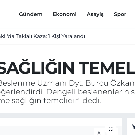
Gündem
Ekonomi
Asayiş
Spor
lı'da Taklalı Kaza: 1 Kişi Yaralandı
AĞLIĞIN TEMEL
 Beslenme Uzmanı Dyt. Burcu Özkan
değerlendirdi. Dengeli beslenenlerin 
e sağlığın temelidir" dedi.
-
+
A
A