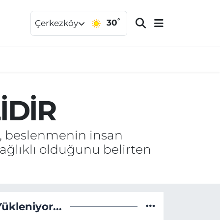
°
30
Çerkezköy
İDİR
, beslenmenin insan
sağlıklı olduğunu belirten
Yükleniyor...