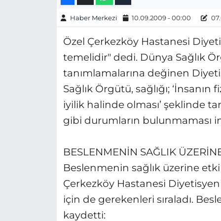
Gizlilik Sözleşmesi
Haber Merkezi
10.09.2009 - 00:00
07.
Özel Çerkezköy Hastanesi Diyet
İletişim
temelidir" dedi. Dünya Sağlık Ö
Künye
tanımlamalarına değinen Diyeti
Sağlık Örgütü, sağlığı; ‘İnsanın f
Topluluk Kuralları
iyilik halinde olması’ şeklinde t
Yayın İlkeleri
gibi durumların bulunmaması in
BESLENMENİN SAĞLIK ÜZERİNE
Beslenmenin sağlık üzerine etkil
Çerkezköy Hastanesi Diyetisyeni
için de gerekenleri sıraladı. Be
kaydetti: