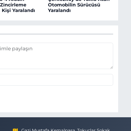
 Zincirleme
Otomobilin Sürücüsü
 Kişi Yaralandı
Yaralandı
Gazi Mustafa Kemalpaşa, Tokuçlar Sokak