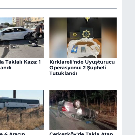
a Taklalı Kaza: 1
Kırklareli'nde Uyuşturucu
landı
Operasyonu: 2 Şüpheli
Tutuklandı
e 4 Aracın
Çerkezköy'de Takla Atan