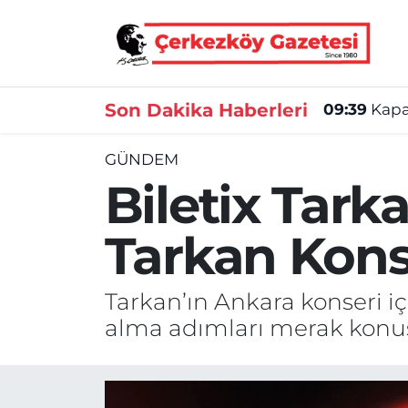
Asayiş
Tekirdağ Nöbetçi Eczaneler
Son Dakika Haberleri
09:39
Kapak
Ekonomi
Tekirdağ Hava Durumu
GÜNDEM
Gündem
Tekirdağ Namaz Vakitleri
Biletix Tarka
Haber
Tekirdağ Trafik Yoğunluk Haritası
Tarkan Konse
Kültür&Sanat
Süper Lig Puan Durumu ve Fikstür
Tarkan’ın Ankara konseri içi
Manşet
Tüm Manşetler
alma adımları merak konu
SAĞLIK
Son Dakika Haberleri
Spor
Haber Arşivi