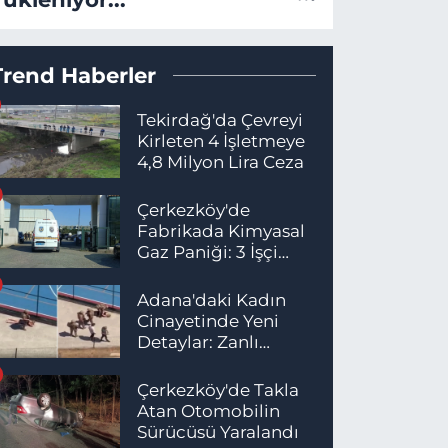
Trend Haberler
Tekirdağ'da Çevreyi
Kirleten 4 İşletmeye
4,8 Milyon Lira Ceza
Çerkezköy'de
Fabrikada Kimyasal
Gaz Paniği: 3 İşçi
Hastaneye Kaldırıldı
Adana'daki Kadın
Cinayetinde Yeni
Detaylar: Zanlı
İstanbul'da
Yakalandı
Çerkezköy'de Takla
Atan Otomobilin
Sürücüsü Yaralandı