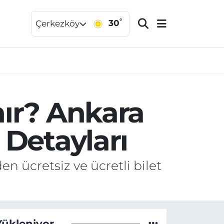
°
30
Çerkezköy
ınır? Ankara
 Detayları
en ücretsiz ve ücretli bilet
Yükleniyor...