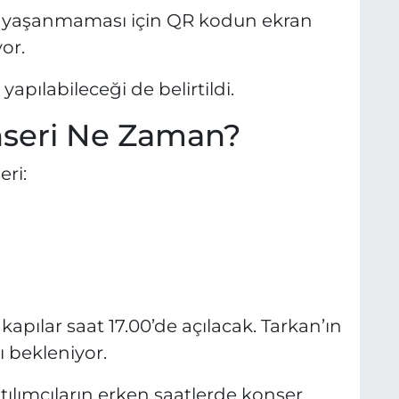
run yaşanmaması için QR kodun ekran
or.
apılabileceği de belirtildi.
nseri Ne Zaman?
ri:
pılar saat 17.00’de açılacak. Tarkan’ın
ı bekleniyor.
tılımcıların erken saatlerde konser