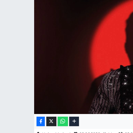
Gizlilik Sözleşmesi
İletişim
Künye
Topluluk Kuralları
Yayın İlkeleri