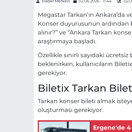
Haber Merkezi
02.06.2026 - 11:44
02.0
Megastar Tarkan’ın Ankara’da ver
Konser duyurusunun ardından binl
alınır?” ve “Ankara Tarkan konseri 
araştırmaya başladı.
Özellikle sınırlı sayıdaki ücretsi
beklenirken, kullanıcıların Bilet
gerekiyor.
Biletix Tarkan Bilet
Tarkan konser bileti almak isteye
oluşturması gerekiyor.
Ergene'de 4 