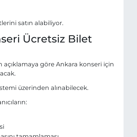
erini satın alabiliyor.
eri Ücretsiz Bilet
n açıklamaya göre Ankara konseri için
lacak.
sistemi üzerinden alınabilecek.
nıcıların:
si
masını tamamlaması