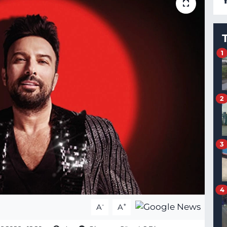
1
2
3
4
-
+
A
A