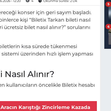
6.2026 - 12:20
4
Okunma Süresi: 2 Dk
5
eceği konser için geri sayım başladı.
erce kişi “Biletix Tarkan bileti nasıl
ücretsiz bilet nasıl alınır?” sorularını
6
z biletlerin kısa sürede tükenmesi
ix sistemi üzerinden hızlı işlem yapması
i Nasıl Alınır?
n kullanıcıların öncelikle Biletix hesabı
Aracın Karıştığı Zincirleme Kazada