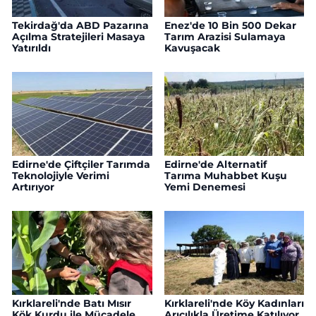
Tekirdağ'da ABD Pazarına
Enez'de 10 Bin 500 Dekar
Açılma Stratejileri Masaya
Tarım Arazisi Sulamaya
Yatırıldı
Kavuşacak
Edirne'de Çiftçiler Tarımda
Edirne'de Alternatif
Teknolojiyle Verimi
Tarıma Muhabbet Kuşu
Artırıyor
Yemi Denemesi
Kırklareli'nde Batı Mısır
Kırklareli'nde Köy Kadınları
Kök Kurdu ile Mücadele
Arıcılıkla Üretime Katılıyor