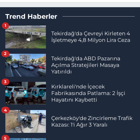
Trend Haberler
1
Tekirdağ'da Çevreyi Kirleten 4
İşletmeye 4,8 Milyon Lira Ceza
2
Tekirdağ'da ABD Pazarına
Açılma Stratejileri Masaya
Yatırıldı
3
Kırklareli'nde İçecek
Fabrikasında Patlama: 2 İşçi
Hayatını Kaybetti
4
Çerkezköy'de Zincirleme Trafik
Kazası: 1'i Ağır 3 Yaralı
5