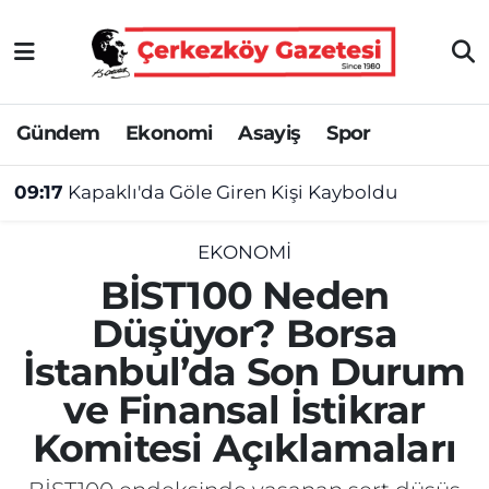
Asayiş
Tekirdağ Nöbetçi Eczaneler
Gündem
Ekonomi
Asayiş
Spor
Ekonomi
Tekirdağ Hava Durumu
09:17
Kapaklı'da Göle Giren Kişi Kayboldu
Gündem
Tekirdağ Namaz Vakitleri
Haber
Tekirdağ Trafik Yoğunluk Haritası
EKONOMI
BİST100 Neden
Kültür&Sanat
Süper Lig Puan Durumu ve Fikstür
Düşüyor? Borsa
İstanbul’da Son Durum
Manşet
Tüm Manşetler
ve Finansal İstikrar
SAĞLIK
Son Dakika Haberleri
Komitesi Açıklamaları
Spor
Haber Arşivi