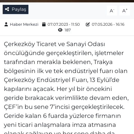
Paylaş
-
+
A
A
Haber Merkezi
07.07.2023 - 11:50
07.05.2026 - 16:16
187
Çerkezköy Ticaret ve Sanayi Odası
öncülüğünde gerçekleştirilen, işletmeler
tarafından merakla beklenen, Trakya
bölgesinin ilk ve tek endüstriyel fuarı olan
Çerkezköy Endüstriyel Fuarı, 13 Eylül’de
kapılarını açacak. Her yıl bir öncekini
geride bırakacak verimlilikte devam eden,
ÇEF’in bu sene 7’incisi gerçekleştirilecek.
Geride kalan 6 fuarda yüzlerce firmanın
yeni ticari anlaşmalara imza atmasına
olanak sağlayan ve her sene daha da