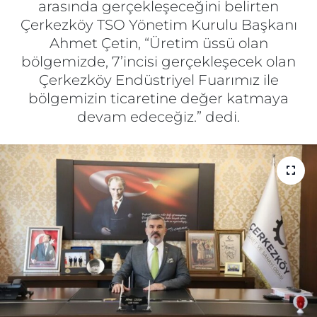
arasında gerçekleşeceğini belirten
Çerkezköy TSO Yönetim Kurulu Başkanı
Gizlilik Sözleşmesi
Ahmet Çetin, “Üretim üssü olan
bölgemizde, 7’incisi gerçekleşecek olan
İletişim
Çerkezköy Endüstriyel Fuarımız ile
bölgemizin ticaretine değer katmaya
Künye
devam edeceğiz.” dedi.
Topluluk Kuralları
Yayın İlkeleri