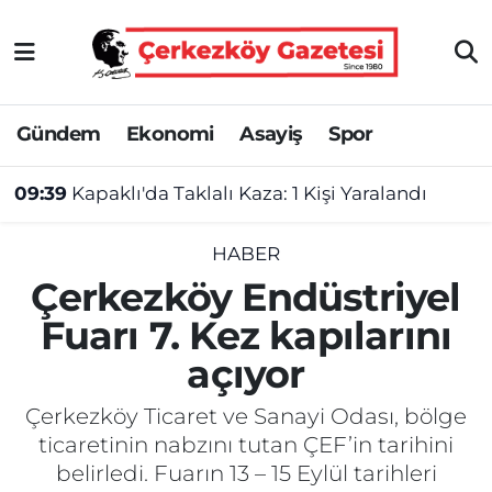
Asayiş
Tekirdağ Nöbetçi Eczaneler
Gündem
Ekonomi
Asayiş
Spor
Ekonomi
Tekirdağ Hava Durumu
09:39
Kapaklı'da Taklalı Kaza: 1 Kişi Yaralandı
Gündem
Tekirdağ Namaz Vakitleri
Haber
Tekirdağ Trafik Yoğunluk Haritası
HABER
Çerkezköy Endüstriyel
Kültür&Sanat
Süper Lig Puan Durumu ve Fikstür
Fuarı 7. Kez kapılarını
açıyor
Manşet
Tüm Manşetler
Çerkezköy Ticaret ve Sanayi Odası, bölge
SAĞLIK
Son Dakika Haberleri
ticaretinin nabzını tutan ÇEF’in tarihini
belirledi. Fuarın 13 – 15 Eylül tarihleri
Spor
Haber Arşivi