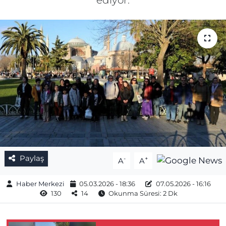
ediyor.
Gizlilik Sözleşmesi
İletişim
Künye
Topluluk Kuralları
Yayın İlkeleri
Paylaş
-
+
A
A
Haber Merkezi
05.03.2026 - 18:36
07.05.2026 - 16:16
130
14
Okunma Süresi: 2 Dk