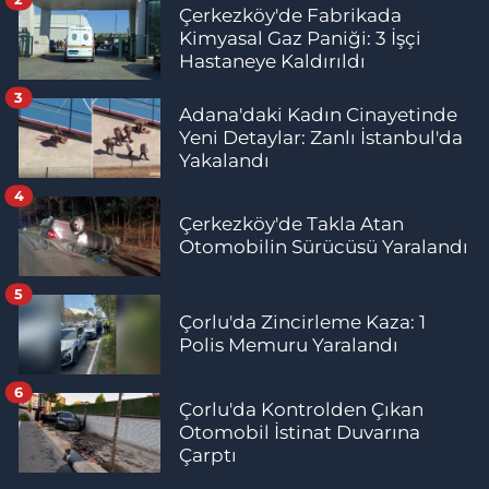
Çerkezköy'de Fabrikada
Kimyasal Gaz Paniği: 3 İşçi
Hastaneye Kaldırıldı
3
Adana'daki Kadın Cinayetinde
Yeni Detaylar: Zanlı İstanbul'da
Yakalandı
4
Çerkezköy'de Takla Atan
Otomobilin Sürücüsü Yaralandı
5
Çorlu'da Zincirleme Kaza: 1
Polis Memuru Yaralandı
6
Çorlu'da Kontrolden Çıkan
Otomobil İstinat Duvarına
Çarptı