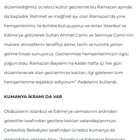
düzenlediğimiz ücretsiz kültür gezilerine bu Ramazan ayında
da başladık. Rahmet ve mağfiret ayı olan Ramazan’da yine
hemşerilerimiz ile birlikte buluşuyoruz ve onları İstanbul ve
Edirne’ye götürerek Sultan Ahmet Camii ve Selimiye Camii’nin
manevi atmosferini teneffüs etme, tarihi ve turistik yerleri
görme fırsatı sunuyoruz. Gezilerimize hemşerilerimizin ilgisi
yoğun oldu. Ramazan Bayramı’na kadar hafta içi her gün
düzenlenecek olan gezilerimize katılan, ilgi gösteren tüm
hemşerilerime teşekkür ediyorum” ifadelerini kullandı.
KUMANYA İKRAMI DA VAR
Otobüslerin İstanbul ve Edirne’ye varmasının ardından
görevliler tarafından gezilere katılan vatandaşlarımıza
Çerkezköy Belediyesi tarafından ücretsiz kumanya da
dağıtıldığını aktaran Akay, “İstanbul ve Edirne’ye Ramazan