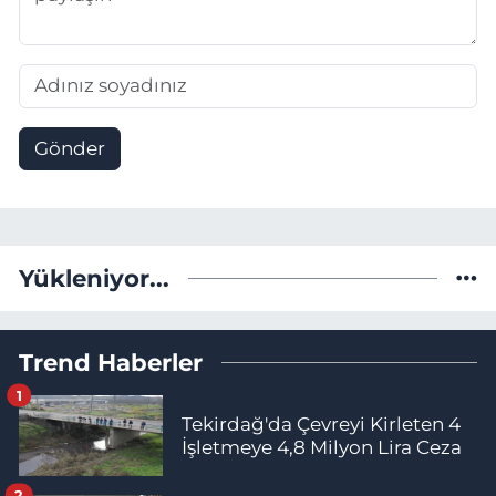
Gönder
Yükleniyor...
Trend Haberler
1
Tekirdağ'da Çevreyi Kirleten 4
İşletmeye 4,8 Milyon Lira Ceza
2