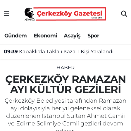
Asayiş
Tekirdağ Nöbetçi Eczaneler
Gündem
Ekonomi
Asayiş
Spor
Ekonomi
Tekirdağ Hava Durumu
09:39
Kapaklı'da Taklalı Kaza: 1 Kişi Yaralandı
Gündem
Tekirdağ Namaz Vakitleri
Haber
Tekirdağ Trafik Yoğunluk Haritası
HABER
ÇERKEZKÖY RAMAZAN
Kültür&Sanat
Süper Lig Puan Durumu ve Fikstür
AYI KÜLTÜR GEZİLERİ
Manşet
Tüm Manşetler
Çerkezköy Belediyesi tarafından Ramazan
ayı dolayısıyla her yıl geleneksel olarak
SAĞLIK
Son Dakika Haberleri
düzenlenen İstanbul Sultan Ahmet Camii
ve Edirne Selimiye Camii gezileri devam
Spor
Haber Arşivi