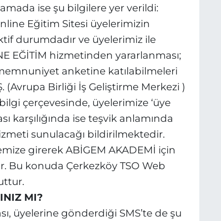
ada ise şu bilgilere yer verildi:
ine Eğitim Sitesi üyelerimizin
ktif durumdadır ve üyelerimiz ile
NE EĞİTİM hizmetinden yararlanması;
 memnuniyet anketine katılabilmeleri
Avrupa Birliği İş Geliştirme Merkezi )
 bilgi çerçevesinde, üyelerimize ‘üye
 karşılığında ise teşvik anlamında
meti sunulacağı bildirilmektedir.
temize girerek ABİGEM AKADEMİ için
dir. Bu konuda Çerkezköy TSO Web
ttur.
INIZ MI?
sı, üyelerine gönderdiği SMS’te de şu