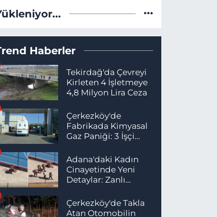
Yükleniyor...
Trend Haberler
Tekirdağ'da Çevreyi
Kirleten 4 İşletmeye
4,8 Milyon Lira Ceza
Çerkezköy'de
Fabrikada Kimyasal
Gaz Paniği: 3 İşçi
Hastaneye Kaldırıldı
Adana'daki Kadın
Cinayetinde Yeni
Detaylar: Zanlı
İstanbul'da
Yakalandı
Çerkezköy'de Takla
Atan Otomobilin