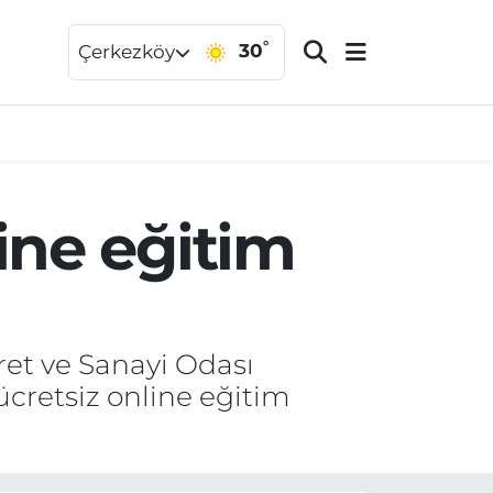
°
30
Çerkezköy
ine eğitim
ret ve Sanayi Odası
cretsiz online eğitim