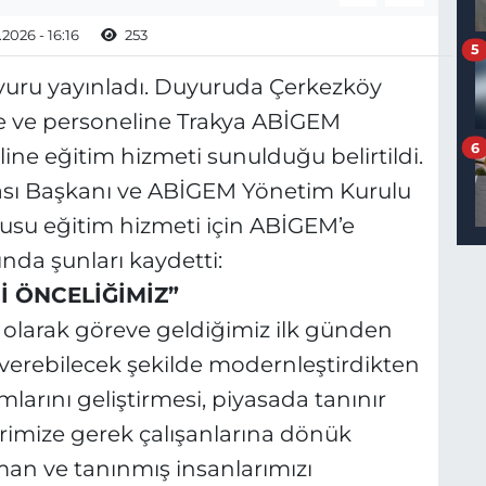
2026 - 16:16
253
5
yuru yayınladı. Duyuruda Çerkezköy
ne ve personeline Trakya ABİGEM
6
ne eğitim hizmeti sunulduğu belirtildi.
ası Başkanı ve ABİGEM Yönetim Kurulu
su eğitim hizmeti için ABİGEM’e
nda şunları kaydetti:
İ ÖNCELİĞİMİZ”
olarak göreve geldiğimiz ilk günden
 verebilecek şekilde modernleştirdikten
arını geliştirmesi, piyasada tanınır
lerimize gerek çalışanlarına dönük
man ve tanınmış insanlarımızı