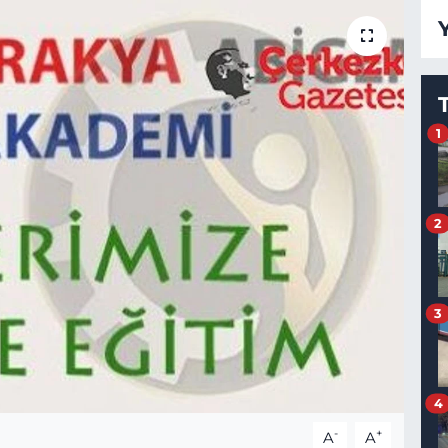
1
2
3
4
-
+
A
A