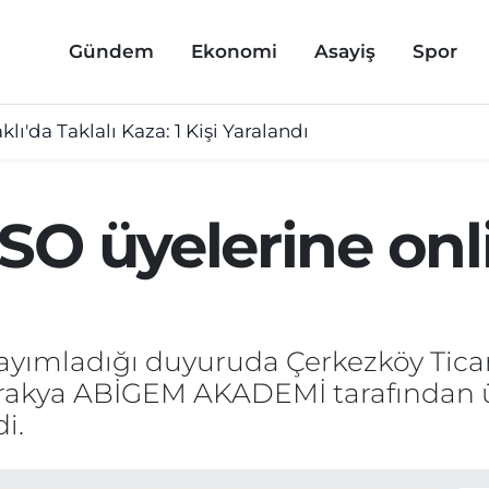
Gündem
Ekonomi
Asayiş
Spor
lı'da Taklalı Kaza: 1 Kişi Yaralandı
SO üyelerine onl
ayımladığı duyuruda Çerkezköy Tica
 Trakya ABİGEM AKADEMİ tarafından ü
i.