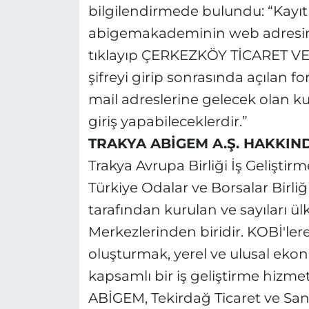
bilgilendirmede bulundu: “Kayıt i
abigemakademinin web adresind
tıklayıp ÇERKEZKÖY TİCARET VE
şifreyi girip sonrasında açılan f
mail adreslerine gelecek olan kul
giriş yapabileceklerdir.”
TRAKYA ABİGEM A.Ş. HAKKIN
Trakya Avrupa Birliği İş Geliştir
Türkiye Odalar ve Borsalar Birliğ
tarafından kurulan ve sayıları ül
Merkezlerinden biridir. KOBİ'lere
oluşturmak, yerel ve ulusal eko
kapsamlı bir iş geliştirme hizm
ABİGEM, Tekirdağ Ticaret ve San