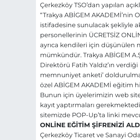
Çerkezköy TSO’dan yapılan açıklam
“Trakya ABİGEM AKADEMİ’nin Onl
istifadesine sunulacak şekliyle a
personellerinin ÜCRETSİZ ONLİ
ayrıca kendileri için düşünülen
mümkündür. Trakya ABİGEM A.Ş. (
Direktörü Fatih Yaldız’ın verdiği
memnuniyet anketi’ doldurulması
özel ABİGEM AKADEMİ eğitim hiz
Bunun için üyelerimizin web si
kayıt yaptırmaları gerekmekte
sitemizde POP-Up’ta linki mevcu
ONLİNE EĞİTİM ŞİFRENİZİ ALD
Çerkezköy Ticaret ve Sanayi Oda