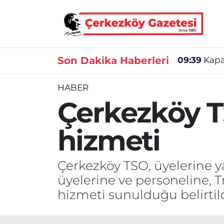
Asayiş
Tekirdağ Nöbetçi Eczaneler
Son Dakika Haberleri
09:39
Kapak
Ekonomi
Tekirdağ Hava Durumu
HABER
Gündem
Tekirdağ Namaz Vakitleri
Çerkezköy T
Haber
Tekirdağ Trafik Yoğunluk Haritası
hizmeti
Kültür&Sanat
Süper Lig Puan Durumu ve Fikstür
Çerkezköy TSO, üyelerine y
Manşet
Tüm Manşetler
üyelerine ve personeline,
SAĞLIK
Son Dakika Haberleri
hizmeti sunulduğu belirtild
Spor
Haber Arşivi