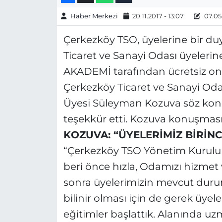
Haber Merkezi
20.11.2017 - 13:07
07.05.
Çerkezköy TSO, üyelerine bir du
Ticaret ve Sanayi Odası üyeleri
AKADEMİ tarafından ücretsiz onli
Çerkezköy Ticaret ve Sanayi Od
Üyesi Süleyman Kozuva söz konu
teşekkür etti. Kozuva konuşması
KOZUVA: “ÜYELERİMİZ BİRİNC
“Çerkezköy TSO Yönetim Kurulu 
beri önce hızla, Odamızı hizmet
sonra üyelerimizin mevcut duruml
bilinir olması için de gerek üye
eğitimler başlattık. Alanında uz