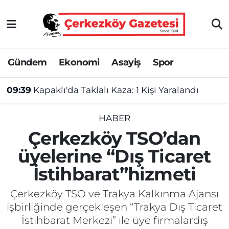
Asayiş
Tekirdağ Nöbetçi Eczaneler
Gündem
Ekonomi
Asayiş
Spor
Ekonomi
Tekirdağ Hava Durumu
09:39
Kapaklı'da Taklalı Kaza: 1 Kişi Yaralandı
Gündem
Tekirdağ Namaz Vakitleri
Haber
Tekirdağ Trafik Yoğunluk Haritası
HABER
Çerkezköy TSO’dan
Kültür&Sanat
Süper Lig Puan Durumu ve Fikstür
üyelerine “Dış Ticaret
İstihbarat”hizmeti
Manşet
Tüm Manşetler
Çerkezköy TSO ve Trakya Kalkınma Ajansı
SAĞLIK
Son Dakika Haberleri
işbirliğinde gerçekleşen “Trakya Dış Ticaret
İstihbarat Merkezi” ile üye firmalardış
Spor
Haber Arşivi