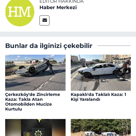
EDITÖR HAKKINDA
Haber Merkezi
Bunlar da ilginizi çekebilir
Çerkezköy'de Zincirleme
Kapaklı'da Taklalı Kaza: 1
Kaza: Takla Atan
Kişi Yaralandı
Otomobilden Mucize
Kurtulu