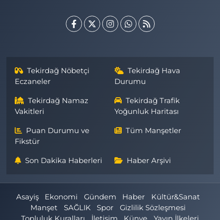
Tekirdağ Nöbetçi
Tekirdağ Hava
Eczaneler
Durumu
Tekirdağ Namaz
Tekirdağ Trafik
Vakitleri
Yoğunluk Haritası
Puan Durumu ve
Tüm Manşetler
Fikstür
Son Dakika Haberleri
Haber Arşivi
Asayiş
Ekonomi
Gündem
Haber
Kültür&Sanat
Manşet
SAĞLIK
Spor
Gizlilik Sözleşmesi
Topluluk Kuralları
İletişim
Künye
Yayın İlkeleri