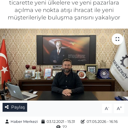
ticarette yeni ülkelere ve yeni pazarlara
açılma ve nokta atışı ihracat ile yeni
Gizlilik Sözleşmesi
müşterileriyle buluşma şansını yakalıyor
İletişim
Künye
Topluluk Kuralları
Yayın İlkeleri
Paylaş
-
+
A
A
Haber Merkezi
03.12.2021 - 15:31
07.05.2026 - 16:16
72