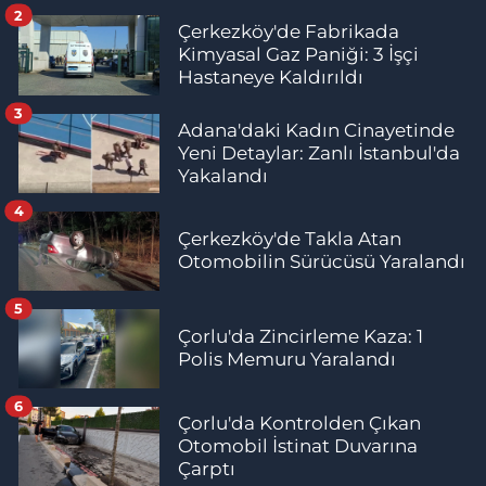
2
Çerkezköy'de Fabrikada
Kimyasal Gaz Paniği: 3 İşçi
Hastaneye Kaldırıldı
3
Adana'daki Kadın Cinayetinde
Yeni Detaylar: Zanlı İstanbul'da
Yakalandı
4
Çerkezköy'de Takla Atan
Otomobilin Sürücüsü Yaralandı
5
Çorlu'da Zincirleme Kaza: 1
Polis Memuru Yaralandı
6
Çorlu'da Kontrolden Çıkan
Otomobil İstinat Duvarına
Çarptı