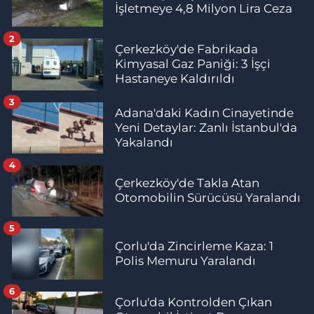
İşletmeye 4,8 Milyon Lira Ceza
2
Çerkezköy'de Fabrikada
Kimyasal Gaz Paniği: 3 İşçi
Hastaneye Kaldırıldı
3
Adana'daki Kadın Cinayetinde
Yeni Detaylar: Zanlı İstanbul'da
Yakalandı
4
Çerkezköy'de Takla Atan
Otomobilin Sürücüsü Yaralandı
5
Çorlu'da Zincirleme Kaza: 1
Polis Memuru Yaralandı
6
Çorlu'da Kontrolden Çıkan