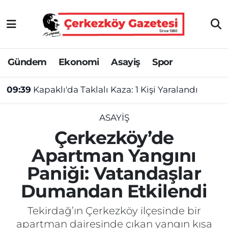
Asayiş
Tekirdağ Nöbetçi Eczaneler
Gündem
Ekonomi
Asayiş
Spor
Ekonomi
Tekirdağ Hava Durumu
09:39
Kapaklı'da Taklalı Kaza: 1 Kişi Yaralandı
Gündem
Tekirdağ Namaz Vakitleri
Haber
Tekirdağ Trafik Yoğunluk Haritası
ASAYIŞ
Çerkezköy’de
Kültür&Sanat
Süper Lig Puan Durumu ve Fikstür
Apartman Yangını
Paniği: Vatandaşlar
Manşet
Tüm Manşetler
Dumandan Etkilendi
SAĞLIK
Son Dakika Haberleri
Tekirdağ’ın Çerkezköy ilçesinde bir
Spor
Haber Arşivi
apartman dairesinde çıkan yangın kısa