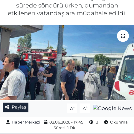
sürede söndürülürken, dumandan
Gizlilik Sözleşmesi
etkilenen vatandaşlara müdahale edildi.
İletişim
Künye
Topluluk Kuralları
Yayın İlkeleri
Paylaş
-
+
A
A
Haber Merkezi
02.06.2026 - 17:45
8
Okunma
Süresi: 1 Dk