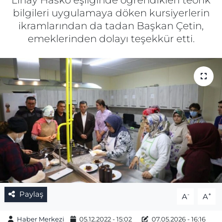
Linay Hasko eşliğinde öğrendikleri teorik
bilgileri uygulamaya döken kursiyerlerin
Gizlilik Sözleşmesi
ikramlarından da tadan Başkan Çetin,
emeklerinden dolayı teşekkür etti.
İletişim
Künye
Topluluk Kuralları
Yayın İlkeleri
Paylaş
-
+
A
A
Haber Merkezi
05.12.2022 - 15:02
07.05.2026 - 16:16