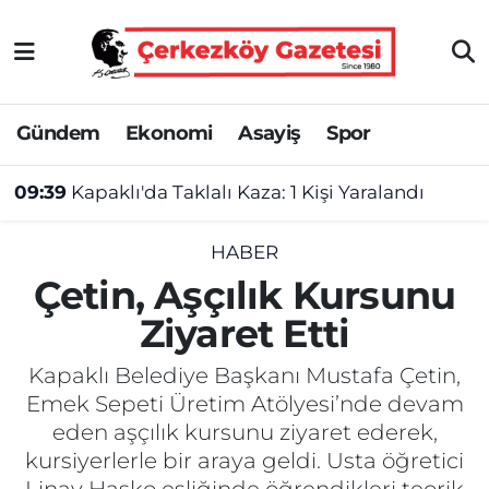
Asayiş
Tekirdağ Nöbetçi Eczaneler
Gündem
Ekonomi
Asayiş
Spor
Ekonomi
Tekirdağ Hava Durumu
09:39
Kapaklı'da Taklalı Kaza: 1 Kişi Yaralandı
Gündem
Tekirdağ Namaz Vakitleri
Haber
Tekirdağ Trafik Yoğunluk Haritası
HABER
Çetin, Aşçılık Kursunu
Kültür&Sanat
Süper Lig Puan Durumu ve Fikstür
Ziyaret Etti
Manşet
Tüm Manşetler
Kapaklı Belediye Başkanı Mustafa Çetin,
Emek Sepeti Üretim Atölyesi’nde devam
SAĞLIK
Son Dakika Haberleri
eden aşçılık kursunu ziyaret ederek,
kursiyerlerle bir araya geldi. Usta öğretici
Spor
Haber Arşivi