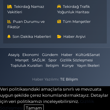
Tekirdağ Namaz
Tekirdağ Trafik
Vakitleri
Yoğunluk Haritası
Puan Durumu ve
Tüm Manşetler
Fikstür
Son Dakika Haberleri
Haber Arşivi
Asayiş
Ekonomi
Gündem
Haber
Kültür&Sanat
Manşet
SAĞLIK
Spor
Gizlilik Sözleşmesi
Topluluk Kuralları
İletişim
Künye
Yayın İlkeleri
Haber Yazılımı:
TE Bilişim
Veri politikasındaki amaçlarla sınırlı ve mevzuata
uygun şekilde çerez konumlandırmaktayız. Detaylar
için veri politikamızı inceleyebilirsiniz.
Gizlilik
Sözleşmesi
Tamam