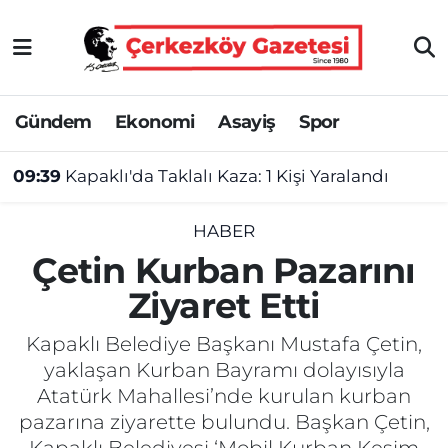
Asayiş
Tekirdağ Nöbetçi Eczaneler
Gündem
Ekonomi
Asayiş
Spor
Ekonomi
Tekirdağ Hava Durumu
09:39
Kapaklı'da Taklalı Kaza: 1 Kişi Yaralandı
Gündem
Tekirdağ Namaz Vakitleri
Haber
Tekirdağ Trafik Yoğunluk Haritası
HABER
Çetin Kurban Pazarını
Kültür&Sanat
Süper Lig Puan Durumu ve Fikstür
Ziyaret Etti
Manşet
Tüm Manşetler
Kapaklı Belediye Başkanı Mustafa Çetin,
yaklaşan Kurban Bayramı dolayısıyla
SAĞLIK
Son Dakika Haberleri
Atatürk Mahallesi’nde kurulan kurban
pazarına ziyarette bulundu. Başkan Çetin,
Spor
Haber Arşivi