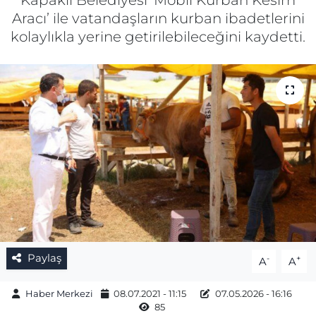
Kapaklı Belediyesi ‘Mobil Kurban Kesim
Aracı’ ile vatandaşların kurban ibadetlerini
Gizlilik Sözleşmesi
kolaylıkla yerine getirilebileceğini kaydetti.
İletişim
Künye
Topluluk Kuralları
Yayın İlkeleri
Paylaş
-
+
A
A
Haber Merkezi
08.07.2021 - 11:15
07.05.2026 - 16:16
85