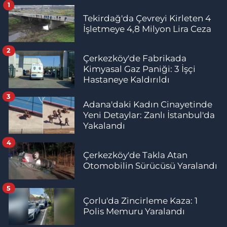
1
Tekirdağ'da Çevreyi Kirleten 4
İşletmeye 4,8 Milyon Lira Ceza
2
Çerkezköy'de Fabrikada
Kimyasal Gaz Paniği: 3 İşçi
Hastaneye Kaldırıldı
3
Adana'daki Kadın Cinayetinde
Yeni Detaylar: Zanlı İstanbul'da
Yakalandı
4
Çerkezköy'de Takla Atan
Otomobilin Sürücüsü Yaralandı
5
Çorlu'da Zincirleme Kaza: 1
Polis Memuru Yaralandı