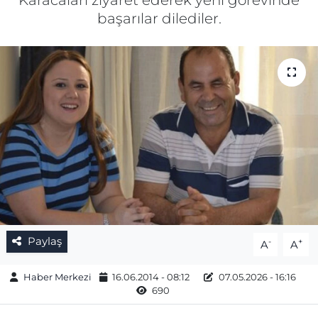
Karacaları ziyaret ederek yeni görevinde
başarılar dilediler.
Gizlilik Sözleşmesi
İletişim
Künye
Topluluk Kuralları
Yayın İlkeleri
Paylaş
-
+
A
A
Haber Merkezi
16.06.2014 - 08:12
07.05.2026 - 16:16
690