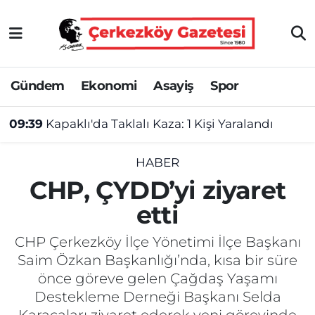
Asayiş
Tekirdağ Nöbetçi Eczaneler
Gündem
Ekonomi
Asayiş
Spor
Ekonomi
Tekirdağ Hava Durumu
09:39
Kapaklı'da Taklalı Kaza: 1 Kişi Yaralandı
Gündem
Tekirdağ Namaz Vakitleri
Haber
Tekirdağ Trafik Yoğunluk Haritası
HABER
CHP, ÇYDD’yi ziyaret
Kültür&Sanat
Süper Lig Puan Durumu ve Fikstür
etti
Manşet
Tüm Manşetler
CHP Çerkezköy İlçe Yönetimi İlçe Başkanı
Saim Özkan Başkanlığı’nda, kısa bir süre
SAĞLIK
Son Dakika Haberleri
önce göreve gelen Çağdaş Yaşamı
Destekleme Derneği Başkanı Selda
Spor
Haber Arşivi