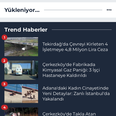
Yükleniyor...
Trend Haberler
1
Tekirdağ'da Çevreyi Kirleten 4
İşletmeye 4,8 Milyon Lira Ceza
2
Çerkezköy'de Fabrikada
Kimyasal Gaz Paniği: 3 İşçi
Hastaneye Kaldırıldı
3
Adana'daki Kadın Cinayetinde
Yeni Detaylar: Zanlı İstanbul'da
Yakalandı
4
Çerkezköy'de Takla Atan