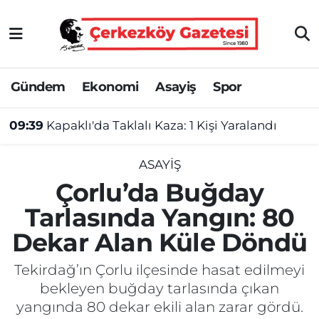
Asayiş
Tekirdağ Nöbetçi Eczaneler
Gündem
Ekonomi
Asayiş
Spor
Ekonomi
Tekirdağ Hava Durumu
09:39
Kapaklı'da Taklalı Kaza: 1 Kişi Yaralandı
Gündem
Tekirdağ Namaz Vakitleri
Haber
Tekirdağ Trafik Yoğunluk Haritası
ASAYIŞ
Çorlu’da Buğday
Kültür&Sanat
Süper Lig Puan Durumu ve Fikstür
Tarlasında Yangın: 80
Dekar Alan Küle Döndü
Manşet
Tüm Manşetler
Tekirdağ’ın Çorlu ilçesinde hasat edilmeyi
SAĞLIK
Son Dakika Haberleri
bekleyen buğday tarlasında çıkan
yangında 80 dekar ekili alan zarar gördü.
Spor
Haber Arşivi