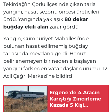
Tekirdağ’ın Çorlu ilçesinde çıkan tarla
yangını, hasat sezonu öncesi üreticileri
üzdü. Yangında yaklaşık
80 dekar
buğday ekili alan
zarar gördü.
Yangın, Cumhuriyet Mahallesi’nde
bulunan hasat edilmemiş buğday
tarlasında meydana geldi. Henüz
belirlenemeyen bir nedenle başlayan
yangını fark eden vatandaşlar durumu 112
Acil Çağrı Merkezi’ne bildirdi.
Ergene'de 4 Aracın
Karıştığı Zincirleme
Kazada 5 Kişi
Yaralandı