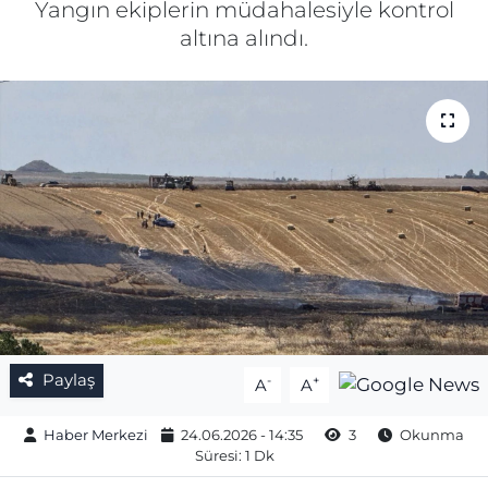
Yangın ekiplerin müdahalesiyle kontrol
altına alındı.
Gizlilik Sözleşmesi
İletişim
Künye
Topluluk Kuralları
Yayın İlkeleri
Paylaş
-
+
A
A
Haber Merkezi
24.06.2026 - 14:35
3
Okunma
Süresi: 1 Dk