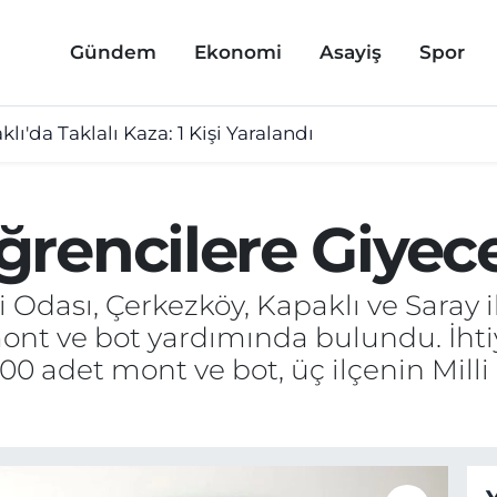
Gündem
Ekonomi
Asayiş
Spor
lı'da Taklalı Kaza: 1 Kişi Yaralandı
rencilere Giyec
 Odası, Çerkezköy, Kapaklı ve Saray il
nt ve bot yardımında bulundu. İhtiy
000 adet mont ve bot, üç ilçenin Mil