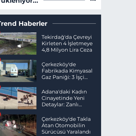
Yükleniyor...
Trend Haberler
Tekirdağ'da Çevreyi
Kirleten 4 İşletmeye
4,8 Milyon Lira Ceza
Çerkezköy'de
Fabrikada Kimyasal
Gaz Paniği: 3 İşçi
Hastaneye Kaldırıldı
Adana'daki Kadın
Cinayetinde Yeni
Detaylar: Zanlı
İstanbul'da
Yakalandı
Çerkezköy'de Takla
Atan Otomobilin
Sürücüsü Yaralandı