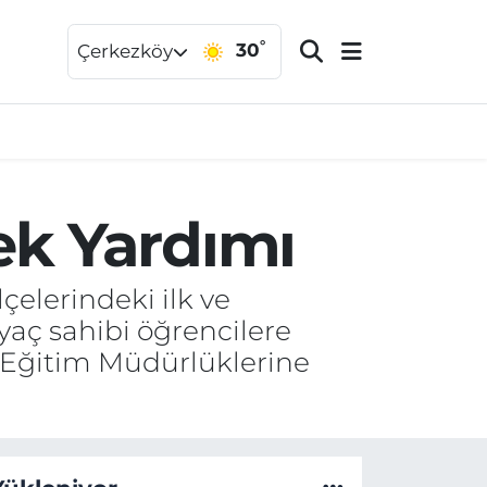
°
30
Çerkezköy
ek Yardımı
çelerindeki ilk ve
aç sahibi öğrencilere
li Eğitim Müdürlüklerine