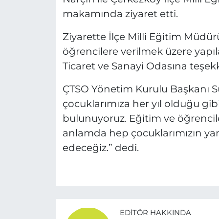
makamında ziyaret etti.
Ziyarette İlçe Milli Eğitim Müdü
öğrencilere verilmek üzere yapı
Ticaret ve Sanayi Odasına teşekk
ÇTSO Yönetim Kurulu Başkanı Sü
çocuklarımıza her yıl olduğu gi
bulunuyoruz. Eğitim ve öğrenci
anlamda hep çocuklarımızın y
edeceğiz.” dedi.
EDITÖR HAKKINDA