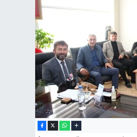
Gizlilik Sözleşmesi
İletişim
Künye
Topluluk Kuralları
Yayın İlkeleri