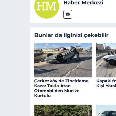
Haber Merkezi
Bunlar da ilginizi çekebilir
Çerkezköy'de Zincirleme
Kapaklı'd
Kaza: Takla Atan
Kişi Yara
Otomobilden Mucize
Kurtulu