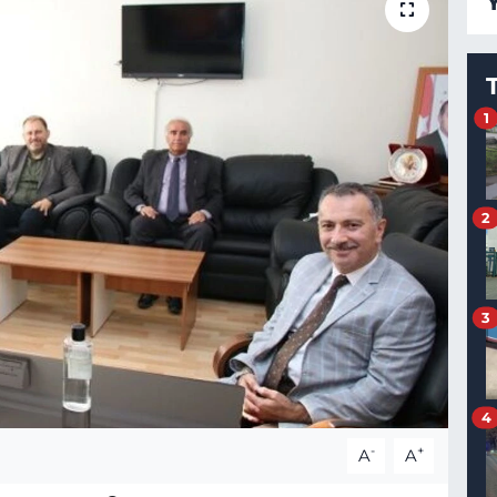
1
2
3
4
-
+
A
A