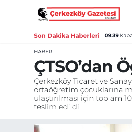
Asayiş
Tekirdağ Nöbetçi Eczaneler
Son Dakika Haberleri
09:39
Kapak
Ekonomi
Tekirdağ Hava Durumu
HABER
Gündem
Tekirdağ Namaz Vakitleri
ÇTSO’dan Öğ
Haber
Tekirdağ Trafik Yoğunluk Haritası
Çerkezköy Ticaret ve Sanayi
Kültür&Sanat
Süper Lig Puan Durumu ve Fikstür
ortaöğretim çocuklarına mo
ulaştırılması için toplam 1
Manşet
Tüm Manşetler
teslim edildi.
SAĞLIK
Son Dakika Haberleri
Spor
Haber Arşivi