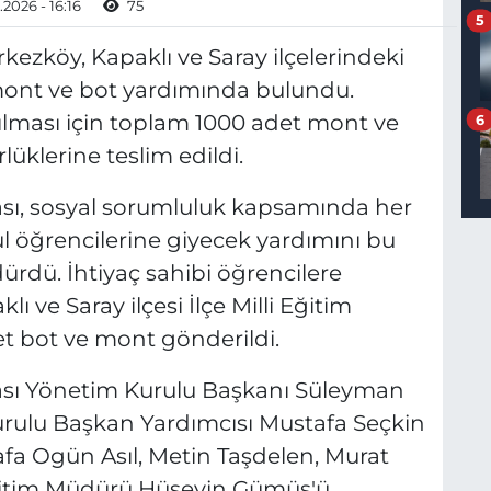
2026 - 16:16
75
5
ezköy, Kapaklı ve Saray ilçelerindeki
 mont ve bot yardımında bulundu.
ırılması için toplam 1000 adet mont ve
6
lüklerine teslim edildi.
ası, sosyal sorumluluk kapsamında her
okul öğrencilerine giyecek yardımını bu
ürdü. İhtiyaç sahibi öğrencilere
ı ve Saray ilçesi İlçe Milli Eğitim
t bot ve mont gönderildi.
ası Yönetim Kurulu Başkanı Süleyman
rulu Başkan Yardımcısı Mustafa Seçkin
fa Ogün Asıl, Metin Taşdelen, Murat
 Eğitim Müdürü Hüseyin Gümüş'ü