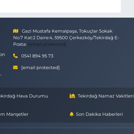
Gazi Mustafa Kemalpaşa, Tokuçlar Sokak
No:7 Kat:2 Daire:4, 59500 Çerkezköy/Tekirdağ E-
Posta:
[email protected]
son
0541 894 95 73
[email protected]
.
ekirdağ Hava Durumu
Tekirdağ Namaz Vakitleri
m Manşetler
Son Dakika Haberleri