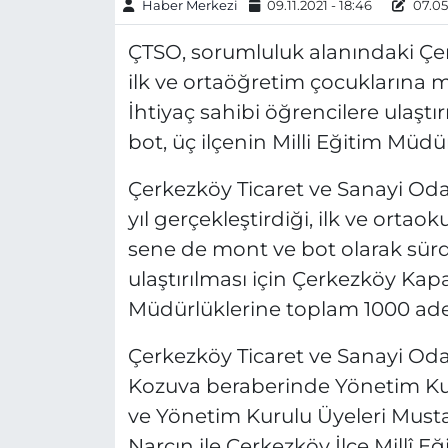
Haber Merkezi
09.11.2021 - 18:46
07.05.
ÇTSO, sorumluluk alanındaki Çerk
ilk ve ortaöğretim çocuklarına
İhtiyaç sahibi öğrencilere ulaşt
bot, üç ilçenin Milli Eğitim Müdür
Çerkezköy Ticaret ve Sanayi Od
yıl gerçekleştirdiği, ilk ve orta
sene de mont ve bot olarak sürd
ulaştırılması için Çerkezköy Kapakl
Müdürlüklerine toplam 1000 ade
Çerkezköy Ticaret ve Sanayi Od
Kozuva beraberinde Yönetim Ku
ve Yönetim Kurulu Üyeleri Musta
Narçın ile Çerkezköy İlçe Millî