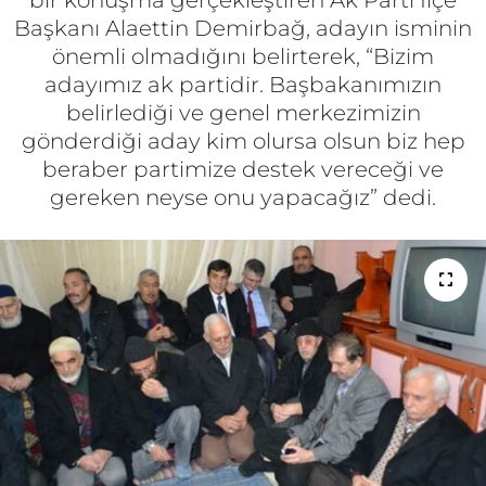
bir konuşma gerçekleştiren Ak Parti İlçe
Başkanı Alaettin Demirbağ, adayın isminin
Gizlilik Sözleşmesi
önemli olmadığını belirterek, “Bizim
adayımız ak partidir. Başbakanımızın
İletişim
belirlediği ve genel merkezimizin
gönderdiği aday kim olursa olsun biz hep
Künye
beraber partimize destek vereceği ve
gereken neyse onu yapacağız” dedi.
Topluluk Kuralları
Yayın İlkeleri