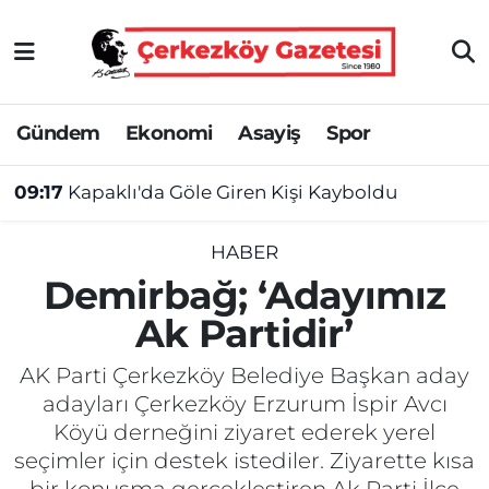
Asayiş
Tekirdağ Nöbetçi Eczaneler
Gündem
Ekonomi
Asayiş
Spor
Ekonomi
Tekirdağ Hava Durumu
09:13
Çerkezköy'de Fabrikada Kimyasal Gaz Paniği: 3 İşçi Hastaneye Kaldırıldı
Gündem
Tekirdağ Namaz Vakitleri
Haber
Tekirdağ Trafik Yoğunluk Haritası
HABER
Demirbağ; ‘Adayımız
Kültür&Sanat
Süper Lig Puan Durumu ve Fikstür
Ak Partidir’
Manşet
Tüm Manşetler
AK Parti Çerkezköy Belediye Başkan aday
adayları Çerkezköy Erzurum İspir Avcı
SAĞLIK
Son Dakika Haberleri
Köyü derneğini ziyaret ederek yerel
seçimler için destek istediler. Ziyarette kısa
Spor
Haber Arşivi