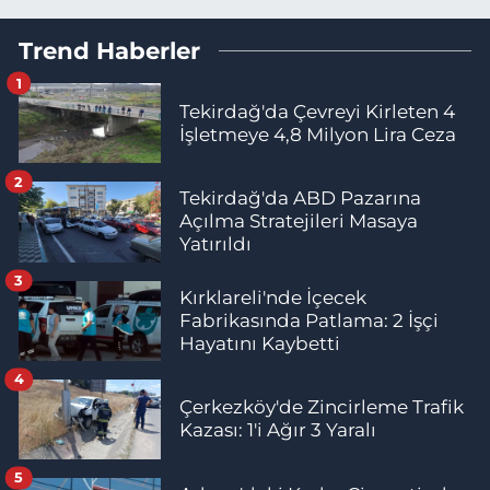
Trend Haberler
1
Tekirdağ'da Çevreyi Kirleten 4
İşletmeye 4,8 Milyon Lira Ceza
2
Tekirdağ'da ABD Pazarına
Açılma Stratejileri Masaya
Yatırıldı
3
Kırklareli'nde İçecek
Fabrikasında Patlama: 2 İşçi
Hayatını Kaybetti
4
Çerkezköy'de Zincirleme Trafik
Kazası: 1'i Ağır 3 Yaralı
5