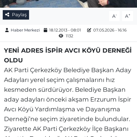
Paylaş
-
+
A
A
Haber Merkezi
18.12.2013 - 08:01
07.05.2026 - 16:16
1132
YENİ ADRES İSPİR AVCI KÖYÜ DERNEĞİ
OLDU
AK Parti Çerkezköy Belediye Başkan Aday
Adayları yerel seçim çalışmalarını hız
kesmeden sürdürüyor. Belediye Başkan
aday adayları önceki akşam Erzurum İspir
Avcı Köyü Yardımlaşma ve Dayanışma
Derneği’ne seçim ziyaretinde bulundular.
Ziyarette AK Parti Çerkezköy İlçe Başkanı