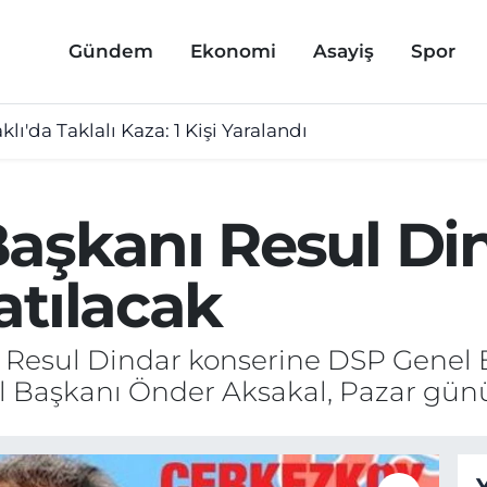
Gündem
Ekonomi
Asayiş
Spor
lı'da Taklalı Kaza: 1 Kişi Yaralandı
aşkanı Resul Di
atılacak
n Resul Dindar konserine DSP Genel
el Başkanı Önder Aksakal, Pazar gü