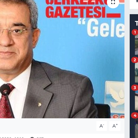
1
2
3
4
-
+
A
A