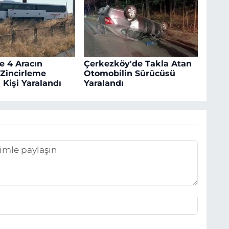
e 4 Aracın
Çerkezköy'de Takla Atan
 Zincirleme
Otomobilin Sürücüsü
 Kişi Yaralandı
Yaralandı