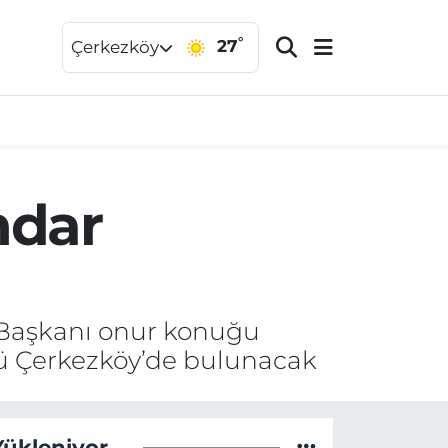
°
27
Çerkezköy
ndar
 Başkanı onur konuğu
nü Çerkezköy’de bulunacak
Yükleniyor...