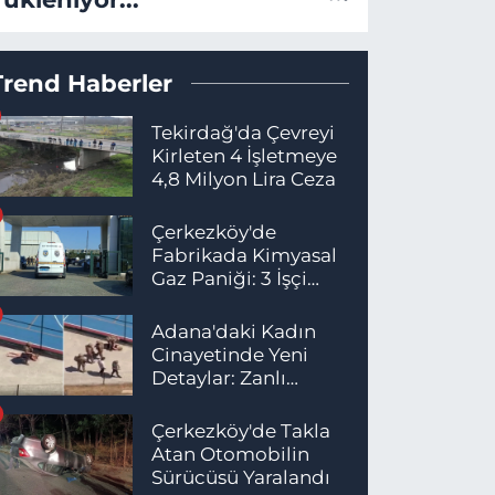
Trend Haberler
Tekirdağ'da Çevreyi
Kirleten 4 İşletmeye
4,8 Milyon Lira Ceza
Çerkezköy'de
Fabrikada Kimyasal
Gaz Paniği: 3 İşçi
Hastaneye Kaldırıldı
Adana'daki Kadın
Cinayetinde Yeni
Detaylar: Zanlı
İstanbul'da
Yakalandı
Çerkezköy'de Takla
Atan Otomobilin
Sürücüsü Yaralandı