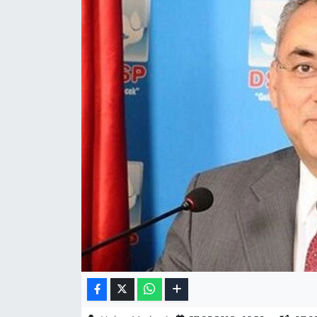
Gizlilik Sözleşmesi
İletişim
Künye
Topluluk Kuralları
Yayın İlkeleri