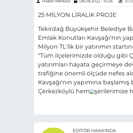
Haber Merkezi
08.08.2022 - 10:26
07.0
25 MİLYON LİRALIK PROJE
Tekirdağ Büyükşehir Belediye Ba
Emlak Konutları Kavşağı'nın yapı
Milyon TL'lik bir yatırımın startı
"Tüm ilçelerimizde olduğu gibi 
yatırımları hayata geçirmeye d
trafiğine önemli ölçüde nefes a
Kavşağı'nın yapımına başlamış 
Çerkezköylü hem
şerilerimize 
EDITÖR HAKKINDA