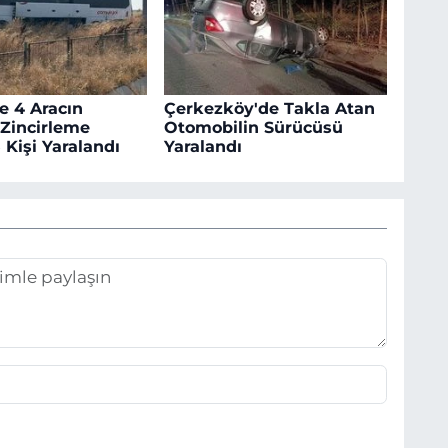
e 4 Aracın
Çerkezköy'de Takla Atan
 Zincirleme
Otomobilin Sürücüsü
 Kişi Yaralandı
Yaralandı