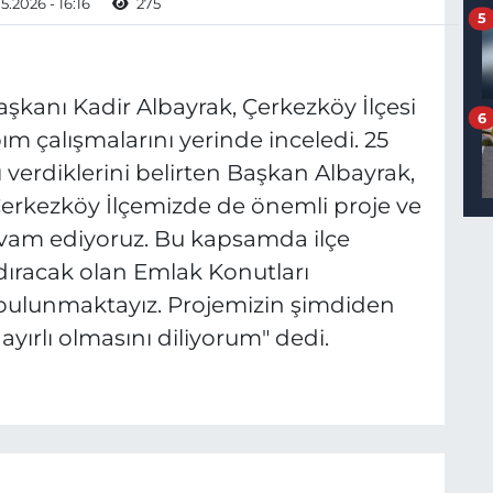
5.2026 - 16:16
275
5
şkanı Kadir Albayrak, Çerkezköy İlçesi
6
m çalışmalarını yerinde inceledi. 25
nı verdiklerini belirten Başkan Albayrak,
Çerkezköy İlçemizde de önemli proje ve
evam ediyoruz. Bu kapsamda ilçe
ldıracak olan Emlak Konutları
bulunmaktayız. Projemizin şimdiden
hayırlı olmasını diliyorum" dedi.