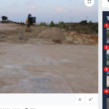
1
2
3
4
-
+
A
A