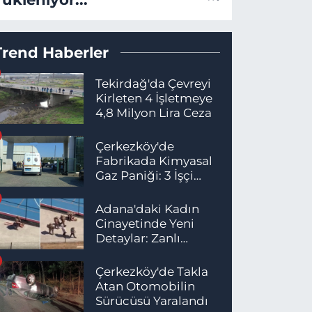
Trend Haberler
Tekirdağ'da Çevreyi
Kirleten 4 İşletmeye
4,8 Milyon Lira Ceza
Çerkezköy'de
Fabrikada Kimyasal
Gaz Paniği: 3 İşçi
Hastaneye Kaldırıldı
Adana'daki Kadın
Cinayetinde Yeni
Detaylar: Zanlı
İstanbul'da
Yakalandı
Çerkezköy'de Takla
Atan Otomobilin
Sürücüsü Yaralandı