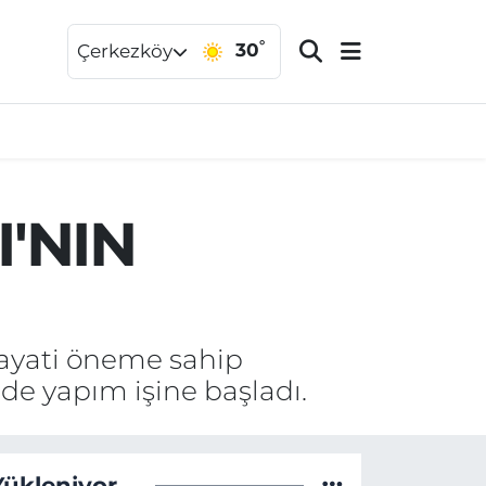
°
30
Çerkezköy
'NIN
 hayati öneme sahip
rde yapım işine başladı.
Yükleniyor...