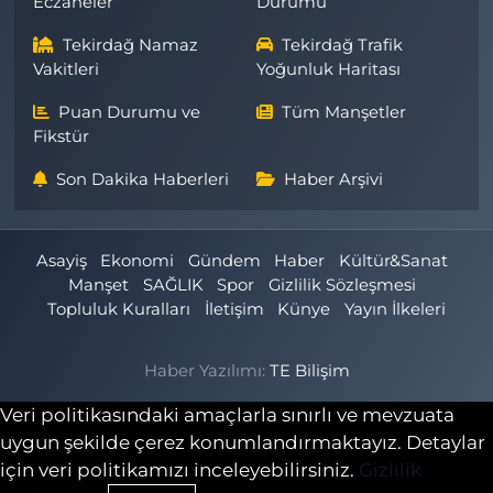
Eczaneler
Durumu
Tekirdağ Namaz
Tekirdağ Trafik
Vakitleri
Yoğunluk Haritası
Puan Durumu ve
Tüm Manşetler
Fikstür
Son Dakika Haberleri
Haber Arşivi
Asayiş
Ekonomi
Gündem
Haber
Kültür&Sanat
Manşet
SAĞLIK
Spor
Gizlilik Sözleşmesi
Topluluk Kuralları
İletişim
Künye
Yayın İlkeleri
Haber Yazılımı:
TE Bilişim
Veri politikasındaki amaçlarla sınırlı ve mevzuata
uygun şekilde çerez konumlandırmaktayız. Detaylar
için veri politikamızı inceleyebilirsiniz.
Gizlilik