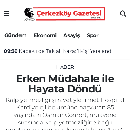
Asayiş
Tekirdağ Nöbetçi Eczaneler
Gündem
Ekonomi
Asayiş
Spor
Ekonomi
Tekirdağ Hava Durumu
09:39
Kapaklı'da Taklalı Kaza: 1 Kişi Yaralandı
Gündem
Tekirdağ Namaz Vakitleri
Haber
Tekirdağ Trafik Yoğunluk Haritası
HABER
Erken Müdahale ile
Kültür&Sanat
Süper Lig Puan Durumu ve Fikstür
Hayata Döndü
Manşet
Tüm Manşetler
Kalp yetmezliği şikayetiyle İrmet Hospital
Kardiyoloji bölümüne başvuran 85
SAĞLIK
Son Dakika Haberleri
yaşındaki Osman Cömert, muayene
sırasında kalp yetmezliğine bağlı
Spor
Haber Arşivi