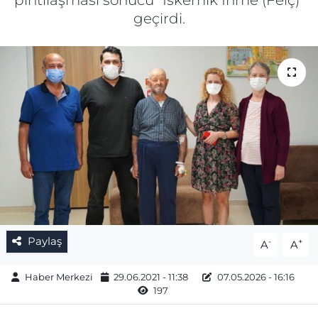
pıhtılaşması sonucu “İskemik İnme (Felç)”
geçirdi.
Gizlilik Sözleşmesi
İletişim
Künye
Topluluk Kuralları
Yayın İlkeleri
Paylaş
-
+
A
A
Haber Merkezi
29.06.2021 - 11:38
07.05.2026 - 16:16
197