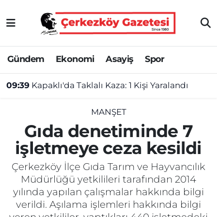
Asayiş
Tekirdağ Nöbetçi Eczaneler
Gündem
Ekonomi
Asayiş
Spor
Ekonomi
Tekirdağ Hava Durumu
09:39
Kapaklı'da Taklalı Kaza: 1 Kişi Yaralandı
Gündem
Tekirdağ Namaz Vakitleri
Haber
Tekirdağ Trafik Yoğunluk Haritası
MANŞET
Gıda denetiminde 7
Kültür&Sanat
Süper Lig Puan Durumu ve Fikstür
işletmeye ceza kesildi
Manşet
Tüm Manşetler
Çerkezköy İlçe Gıda Tarım ve Hayvancılık
Müdürlüğü yetkilileri tarafından 2014
SAĞLIK
Son Dakika Haberleri
yılında yapılan çalışmalar hakkında bilgi
verildi. Aşılama işlemleri hakkında bilgi
Spor
Haber Arşivi