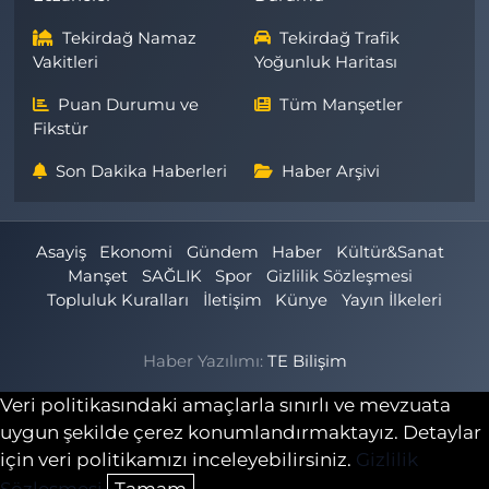
Tekirdağ Namaz
Tekirdağ Trafik
Vakitleri
Yoğunluk Haritası
Puan Durumu ve
Tüm Manşetler
Fikstür
Son Dakika Haberleri
Haber Arşivi
Asayiş
Ekonomi
Gündem
Haber
Kültür&Sanat
Manşet
SAĞLIK
Spor
Gizlilik Sözleşmesi
Topluluk Kuralları
İletişim
Künye
Yayın İlkeleri
Haber Yazılımı:
TE Bilişim
Veri politikasındaki amaçlarla sınırlı ve mevzuata
uygun şekilde çerez konumlandırmaktayız. Detaylar
için veri politikamızı inceleyebilirsiniz.
Gizlilik