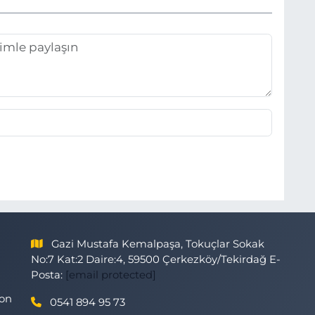
Gazi Mustafa Kemalpaşa, Tokuçlar Sokak
No:7 Kat:2 Daire:4, 59500 Çerkezköy/Tekirdağ E-
Posta:
[email protected]
son
0541 894 95 73