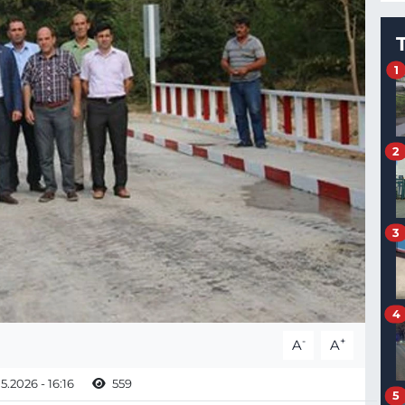
1
2
3
4
-
+
A
A
5.2026 - 16:16
559
5