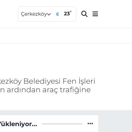
°
23
Çerkezköy
zköy Belediyesi Fen İşleri
n ardından araç trafiğine
Yükleniyor...