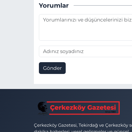
Yorumlar
Gönder
Çerkezköy Gazetesi, Tekirdağ ve Çerkezköy 
dakika haberleri, yerel gelişmeler ve güncel