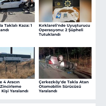
a Taklalı Kaza: 1
Kırklareli'nde Uyuşturucu
landı
Operasyonu: 2 Şüpheli
Tutuklandı
e 4 Aracın
Çerkezköy'de Takla Atan
 Zincirleme
Otomobilin Sürücüsü
 Kişi Yaralandı
Yaralandı