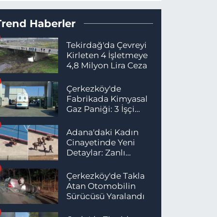
Trend Haberler
Tekirdağ'da Çevreyi
Kirleten 4 İşletmeye
4,8 Milyon Lira Ceza
Çerkezköy'de
Fabrikada Kimyasal
Gaz Paniği: 3 İşçi
Hastaneye Kaldırıldı
Adana'daki Kadın
Cinayetinde Yeni
Detaylar: Zanlı
İstanbul'da
Yakalandı
Çerkezköy'de Takla
Atan Otomobilin
Sürücüsü Yaralandı