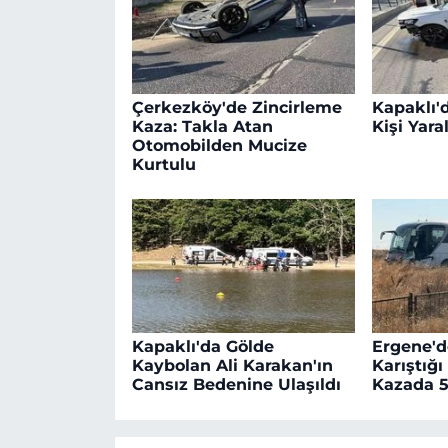
Çerkezköy'de Zincirleme
Kapaklı'd
Kaza: Takla Atan
Kişi Yara
Otomobilden Mucize
Kurtulu
Kapaklı'da Gölde
Ergene'd
Kaybolan Ali Karakan'ın
Karıştığı
Cansız Bedenine Ulaşıldı
Kazada 5