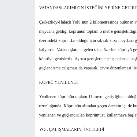
VATANDAŞLARIMIZIN İSTEĞİNİ YERİNE GETİR
Çerkezköy-Halaçlı Yolu’nun 2 kilometresinde bulunan ve 
meydana geldiği köprünün toplam 6 metre genişletildiği
üzerindeki köprü dar olduğu için sık sık kaza meydana g
istiyordu. Vatandaşlardan gelen talep üzerine köprüyü gen
köprüyü genişlettik. Ayrıca genişletme çalışmalarına b
güçlendirme çalışması da yaparak, çevre düzenlemesi ile
KÖPRÜ YENİLENDİ
Yenilenen köprünün toplam 11 metre genişliğinde olduğ
uzunluğunda. Köprünün altından geçen derenin içi de bu
yenilenen ve güçlendirilen köprümüzü kullanmaya başlay
YOL ÇALIŞMALARINI İNCELEDİ