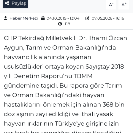
Paylaş
-
+
A
A
Haber Merkezi
04.10.2019 - 13:04
07.05.2026 - 16:16
118
CHP Tekirdağ Milletvekili Dr. İlhami Özcan
Aygun, Tarım ve Orman Bakanlığı’nda
hayvancılık alanında yaşanan
usulsüzlükleri ortaya koyan Sayıştay 2018
yılı Denetim Raporu’nu TBMM
gündemine taşıdı. Bu rapora göre Tarım
ve Orman Bakanlığı’ndaki hayvan
hastalıklarını önlemek için alınan 368 bin
doz aşının zayi edildiği ve ithali yasak
hayvan ırklarının Türkiye’ye girişine izin