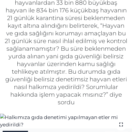
hayvanlardan 33 bin 880 büyükbaş
hayvan ile 834 bin 176 küçükbaş hayvanın
Gizlilik Sözleşmesi
21 günlük karantina süresi beklenmeden
kayıt altına alındığını belirterek, “Hayvan
İletişim
ve gıda sağlığını korumayı amaçlayan bu
21 günlük süre nasıl ihlal edilmiş ve kontrol
Künye
sağlanamamıştır? Bu süre beklenmeden
yurda alınan yani gıda güvenliği belirsiz
Topluluk Kuralları
hayvanlar üzerinden kamu sağlığı
Yayın İlkeleri
tehlikeye atılmıştır. Bu durumda gıda
güvenliği belirsiz denetimsiz hayvan etleri
nasıl halkımıza yedirildi? Sorumlular
hakkında işlem yapacak mısınız?” diye
sordu