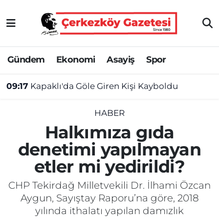
Asayiş
Tekirdağ Nöbetçi Eczaneler
Gündem
Ekonomi
Asayiş
Spor
Ekonomi
Tekirdağ Hava Durumu
09:17
Kapaklı'da Göle Giren Kişi Kayboldu
Gündem
Tekirdağ Namaz Vakitleri
Haber
Tekirdağ Trafik Yoğunluk Haritası
HABER
Halkımıza gıda
Kültür&Sanat
Süper Lig Puan Durumu ve Fikstür
denetimi yapılmayan
etler mi yedirildi?
Manşet
Tüm Manşetler
CHP Tekirdağ Milletvekili Dr. İlhami Özcan
SAĞLIK
Son Dakika Haberleri
Aygun, Sayıştay Raporu’na göre, 2018
yılında ithalatı yapılan damızlık
Spor
Haber Arşivi