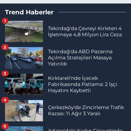
Trend Haberler
1
Tekirdağ'da Çevreyi Kirleten 4
İşletmeye 4,8 Milyon Lira Ceza
2
Tekirdağ'da ABD Pazarına
Açılma Stratejileri Masaya
Yatırıldı
3
Kırklareli'nde İçecek
Fabrikasında Patlama: 2 İşçi
Hayatını Kaybetti
4
Çerkezköy'de Zincirleme Trafik
Kazası: 1'i Ağır 3 Yaralı
5
Adana'daki Kadın Cinayetinde