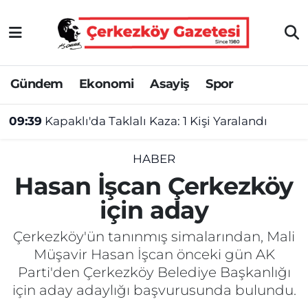
Asayiş
Tekirdağ Nöbetçi Eczaneler
Gündem
Ekonomi
Asayiş
Spor
Ekonomi
Tekirdağ Hava Durumu
09:39
Kapaklı'da Taklalı Kaza: 1 Kişi Yaralandı
Gündem
Tekirdağ Namaz Vakitleri
Haber
Tekirdağ Trafik Yoğunluk Haritası
HABER
Hasan İşcan Çerkezköy
Kültür&Sanat
Süper Lig Puan Durumu ve Fikstür
için aday
Manşet
Tüm Manşetler
Çerkezköy'ün tanınmış simalarından, Mali
Müşavir Hasan İşcan önceki gün AK
SAĞLIK
Son Dakika Haberleri
Parti'den Çerkezköy Belediye Başkanlığı
için aday adaylığı başvurusunda bulundu.
Spor
Haber Arşivi