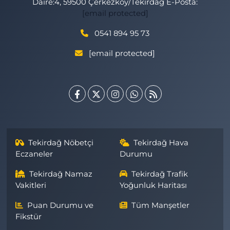
Daire:4, 59500 Çerkezköy/Tekirdağ E-Posta:
[email protected]
0541 894 95 73
[email protected]
Tekirdağ Nöbetçi
Tekirdağ Hava
Eczaneler
Durumu
Tekirdağ Namaz
Tekirdağ Trafik
Vakitleri
Yoğunluk Haritası
Puan Durumu ve
Tüm Manşetler
Fikstür