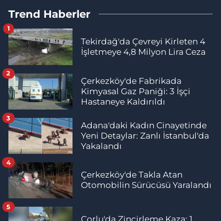
Trend Haberler
1
Tekirdağ'da Çevreyi Kirleten 4
İşletmeye 4,8 Milyon Lira Ceza
2
Çerkezköy'de Fabrikada
Kimyasal Gaz Paniği: 3 İşçi
Hastaneye Kaldırıldı
3
Adana'daki Kadın Cinayetinde
Yeni Detaylar: Zanlı İstanbul'da
Yakalandı
4
Çerkezköy'de Takla Atan
Otomobilin Sürücüsü Yaralandı
5
Çorlu'da Zincirleme Kaza: 1