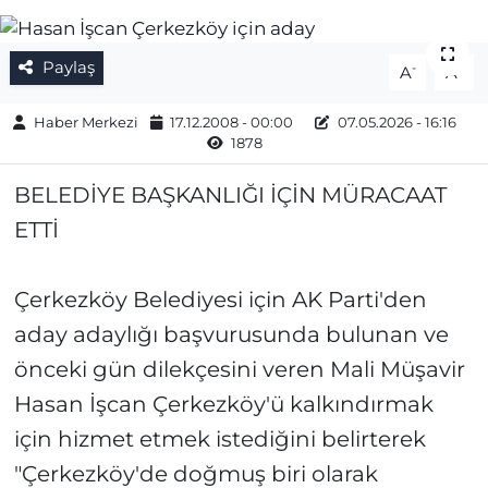
Gizlilik Sözleşmesi
Paylaş
-
+
A
A
İletişim
Haber Merkezi
17.12.2008 - 00:00
07.05.2026 - 16:16
1878
Künye
BELEDİYE BAŞKANLIĞI İÇİN MÜRACAAT
Topluluk Kuralları
ETTİ
Yayın İlkeleri
Çerkezköy Belediyesi için AK Parti'den
aday adaylığı başvurusunda bulunan ve
önceki gün dilekçesini veren Mali Müşavir
Hasan İşcan Çerkezköy'ü kalkındırmak
için hizmet etmek istediğini belirterek
"Çerkezköy'de doğmuş biri olarak