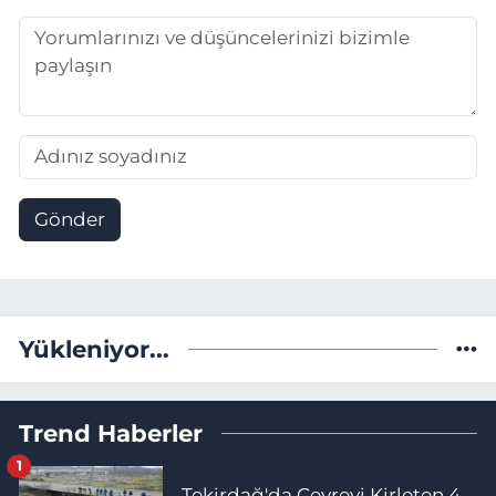
Gönder
Yükleniyor...
Trend Haberler
1
Tekirdağ'da Çevreyi Kirleten 4