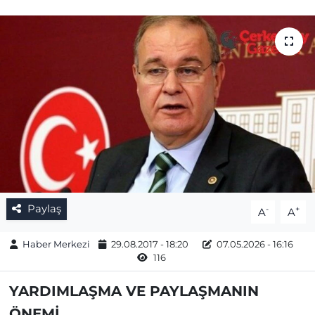
Gizlilik Sözleşmesi
İletişim
Künye
Topluluk Kuralları
Yayın İlkeleri
Paylaş
-
+
A
A
Haber Merkezi
29.08.2017 - 18:20
07.05.2026 - 16:16
116
YARDIMLAŞMA VE PAYLAŞMANIN
ÖNEMİ