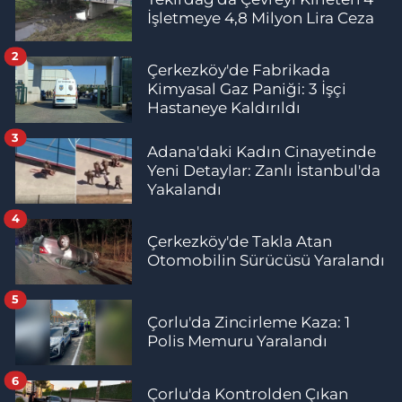
İşletmeye 4,8 Milyon Lira Ceza
2
Çerkezköy'de Fabrikada
Kimyasal Gaz Paniği: 3 İşçi
Hastaneye Kaldırıldı
3
Adana'daki Kadın Cinayetinde
Yeni Detaylar: Zanlı İstanbul'da
Yakalandı
4
Çerkezköy'de Takla Atan
Otomobilin Sürücüsü Yaralandı
5
Çorlu'da Zincirleme Kaza: 1
Polis Memuru Yaralandı
6
Çorlu'da Kontrolden Çıkan