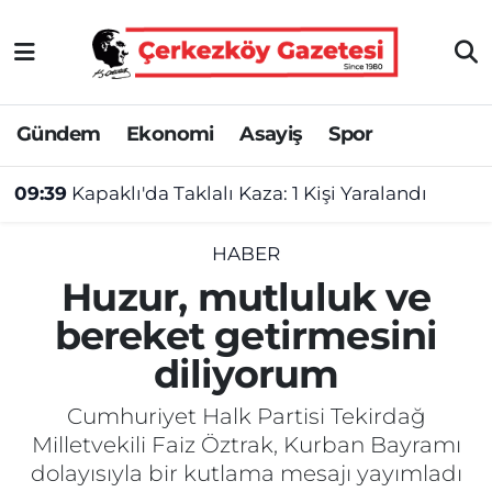
Asayiş
Tekirdağ Nöbetçi Eczaneler
Gündem
Ekonomi
Asayiş
Spor
Ekonomi
Tekirdağ Hava Durumu
09:39
Kapaklı'da Taklalı Kaza: 1 Kişi Yaralandı
Gündem
Tekirdağ Namaz Vakitleri
Haber
Tekirdağ Trafik Yoğunluk Haritası
HABER
Huzur, mutluluk ve
Kültür&Sanat
Süper Lig Puan Durumu ve Fikstür
bereket getirmesini
diliyorum
Manşet
Tüm Manşetler
Cumhuriyet Halk Partisi Tekirdağ
SAĞLIK
Son Dakika Haberleri
Milletvekili Faiz Öztrak, Kurban Bayramı
dolayısıyla bir kutlama mesajı yayımladı
Spor
Haber Arşivi