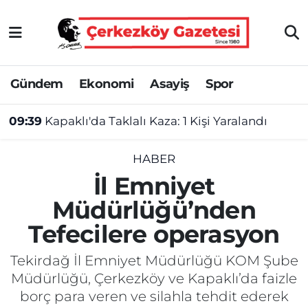
Asayiş
Tekirdağ Nöbetçi Eczaneler
Gündem
Ekonomi
Asayiş
Spor
Ekonomi
Tekirdağ Hava Durumu
09:39
Kapaklı'da Taklalı Kaza: 1 Kişi Yaralandı
Gündem
Tekirdağ Namaz Vakitleri
Haber
Tekirdağ Trafik Yoğunluk Haritası
HABER
İl Emniyet
Kültür&Sanat
Süper Lig Puan Durumu ve Fikstür
Müdürlüğü’nden
Tefecilere operasyon
Manşet
Tüm Manşetler
Tekirdağ İl Emniyet Müdürlüğü KOM Şube
SAĞLIK
Son Dakika Haberleri
Müdürlüğü, Çerkezköy ve Kapaklı’da faizle
borç para veren ve silahla tehdit ederek
Spor
Haber Arşivi