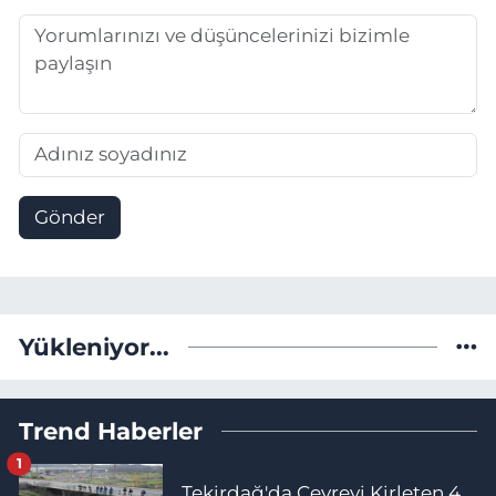
Gönder
Yükleniyor...
Trend Haberler
1
Tekirdağ'da Çevreyi Kirleten 4