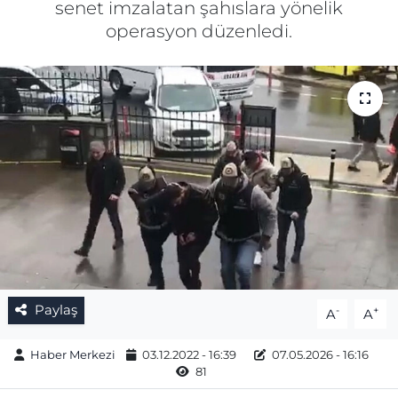
senet imzalatan şahıslara yönelik
operasyon düzenledi.
Gizlilik Sözleşmesi
İletişim
Künye
Topluluk Kuralları
Yayın İlkeleri
Paylaş
-
+
A
A
Haber Merkezi
03.12.2022 - 16:39
07.05.2026 - 16:16
81