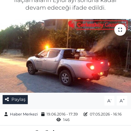
İlaçlamaların Eylül ayı sonuna kadar
devam edeceği ifade edildi.
Gizlilik Sözleşmesi
İletişim
Künye
Topluluk Kuralları
Yayın İlkeleri
Paylaş
-
+
A
A
Haber Merkezi
19.06.2016 - 17:39
07.05.2026 - 16:16
146