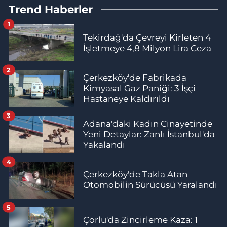
Trend Haberler
1
Tekirdağ'da Çevreyi Kirleten 4
İşletmeye 4,8 Milyon Lira Ceza
2
Çerkezköy'de Fabrikada
Kimyasal Gaz Paniği: 3 İşçi
Hastaneye Kaldırıldı
3
Adana'daki Kadın Cinayetinde
Yeni Detaylar: Zanlı İstanbul'da
Yakalandı
4
Çerkezköy'de Takla Atan
Otomobilin Sürücüsü Yaralandı
5
Çorlu'da Zincirleme Kaza: 1