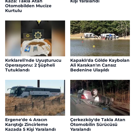
Kaza: Takla Atan
Kişi Yaralandı
Otomobilden Mucize
Kurtulu
Kırklareli'nde Uyuşturucu
Kapaklı'da Gölde Kaybolan
Operasyonu: 2 Şüpheli
Ali Karakan'ın Cansız
Tutuklandı
Bedenine Ulaşıldı
Ergene'de 4 Aracın
Çerkezköy'de Takla Atan
Karıştığı Zincirleme
Otomobilin Sürücüsü
Kazada 5 Kişi Yaralandı
Yaralandı