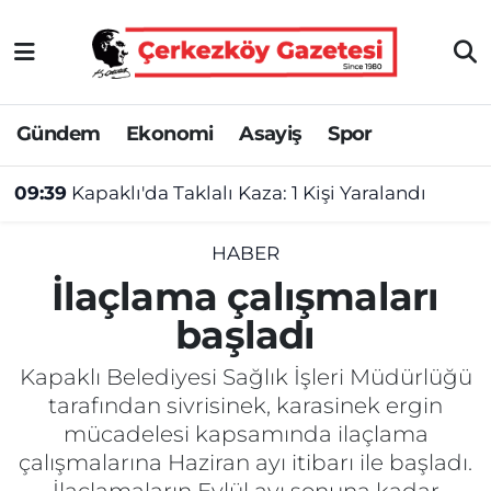
Asayiş
Tekirdağ Nöbetçi Eczaneler
Gündem
Ekonomi
Asayiş
Spor
Ekonomi
Tekirdağ Hava Durumu
09:39
Kapaklı'da Taklalı Kaza: 1 Kişi Yaralandı
Gündem
Tekirdağ Namaz Vakitleri
Haber
Tekirdağ Trafik Yoğunluk Haritası
HABER
İlaçlama çalışmaları
Kültür&Sanat
Süper Lig Puan Durumu ve Fikstür
başladı
Manşet
Tüm Manşetler
Kapaklı Belediyesi Sağlık İşleri Müdürlüğü
tarafından sivrisinek, karasinek ergin
SAĞLIK
Son Dakika Haberleri
mücadelesi kapsamında ilaçlama
çalışmalarına Haziran ayı itibarı ile başladı.
Spor
Haber Arşivi