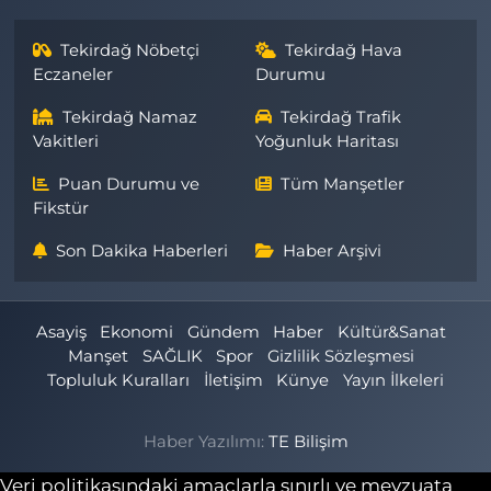
Tekirdağ Nöbetçi
Tekirdağ Hava
Eczaneler
Durumu
Tekirdağ Namaz
Tekirdağ Trafik
Vakitleri
Yoğunluk Haritası
Puan Durumu ve
Tüm Manşetler
Fikstür
Son Dakika Haberleri
Haber Arşivi
Asayiş
Ekonomi
Gündem
Haber
Kültür&Sanat
Manşet
SAĞLIK
Spor
Gizlilik Sözleşmesi
Topluluk Kuralları
İletişim
Künye
Yayın İlkeleri
Haber Yazılımı:
TE Bilişim
Veri politikasındaki amaçlarla sınırlı ve mevzuata