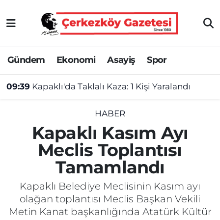
Asayiş
Tekirdağ Nöbetçi Eczaneler
Gündem
Ekonomi
Asayiş
Spor
Ekonomi
Tekirdağ Hava Durumu
09:39
Kapaklı'da Taklalı Kaza: 1 Kişi Yaralandı
Gündem
Tekirdağ Namaz Vakitleri
Haber
Tekirdağ Trafik Yoğunluk Haritası
HABER
Kapaklı Kasım Ayı
Kültür&Sanat
Süper Lig Puan Durumu ve Fikstür
Meclis Toplantısı
Tamamlandı
Manşet
Tüm Manşetler
Kapaklı Belediye Meclisinin Kasım ayı
SAĞLIK
Son Dakika Haberleri
olağan toplantısı Meclis Başkan Vekili
Metin Kanat başkanlığında Atatürk Kültür
Spor
Haber Arşivi