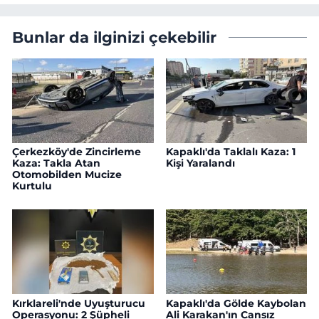
Bunlar da ilginizi çekebilir
Çerkezköy'de Zincirleme
Kapaklı'da Taklalı Kaza: 1
Kaza: Takla Atan
Kişi Yaralandı
Otomobilden Mucize
Kurtulu
Kırklareli'nde Uyuşturucu
Kapaklı'da Gölde Kaybolan
Operasyonu: 2 Şüpheli
Ali Karakan'ın Cansız