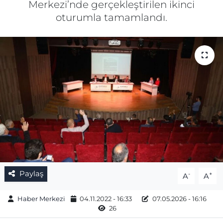
Merkezi’nde gerçekleştirilen ikinci
oturumla tamamlandı.
Gizlilik Sözleşmesi
İletişim
Künye
Topluluk Kuralları
Yayın İlkeleri
Paylaş
-
+
A
A
Haber Merkezi
04.11.2022 - 16:33
07.05.2026 - 16:16
26