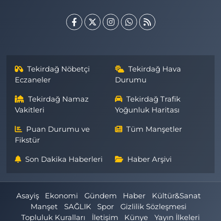
Tekirdağ Nöbetçi
Tekirdağ Hava
Eczaneler
Durumu
Tekirdağ Namaz
Tekirdağ Trafik
Vakitleri
Yoğunluk Haritası
Puan Durumu ve
Tüm Manşetler
Fikstür
Son Dakika Haberleri
Haber Arşivi
Asayiş
Ekonomi
Gündem
Haber
Kültür&Sanat
Manşet
SAĞLIK
Spor
Gizlilik Sözleşmesi
Topluluk Kuralları
İletişim
Künye
Yayın İlkeleri