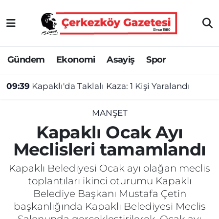
Asayiş
Tekirdağ Nöbetçi Eczaneler
Gündem
Ekonomi
Asayiş
Spor
Ekonomi
Tekirdağ Hava Durumu
09:39
Kapaklı'da Taklalı Kaza: 1 Kişi Yaralandı
Gündem
Tekirdağ Namaz Vakitleri
Haber
Tekirdağ Trafik Yoğunluk Haritası
MANŞET
Kapaklı Ocak Ayı
Kültür&Sanat
Süper Lig Puan Durumu ve Fikstür
Meclisleri tamamlandı
Manşet
Tüm Manşetler
Kapaklı Belediyesi Ocak ayı olağan meclis
toplantıları ikinci oturumu Kapaklı
SAĞLIK
Son Dakika Haberleri
Belediye Başkanı Mustafa Çetin
başkanlığında Kapaklı Belediyesi Meclis
Spor
Haber Arşivi