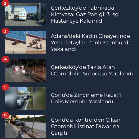
2
Çerkezköy'de Fabrikada
Kimyasal Gaz Paniği: 3 İşçi
Hastaneye Kaldırıldı
3
Adana'daki Kadın Cinayetinde
Yeni Detaylar: Zanlı İstanbul'da
Yakalandı
4
Çerkezköy'de Takla Atan
Otomobilin Sürücüsü Yaralandı
5
Çorlu'da Zincirleme Kaza: 1
Polis Memuru Yaralandı
6
Çorlu'da Kontrolden Çıkan
Otomobil İstinat Duvarına
Çarptı