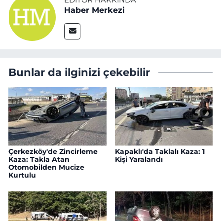
EDITÖR HAKKINDA
Haber Merkezi
Bunlar da ilginizi çekebilir
Çerkezköy'de Zincirleme
Kapaklı'da Taklalı Kaza: 1
Kaza: Takla Atan
Kişi Yaralandı
Otomobilden Mucize
Kurtulu