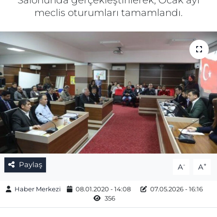
Salonunda gerçekleştirilerek, Ocak ayı
meclis oturumları tamamlandı.
Gizlilik Sözleşmesi
İletişim
Künye
Topluluk Kuralları
Yayın İlkeleri
Paylaş
-
+
A
A
Haber Merkezi
08.01.2020 - 14:08
07.05.2026 - 16:16
356