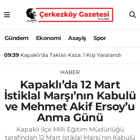
Asayiş
Tekirdağ Nöbetçi Eczaneler
Gündem
Ekonomi
Asayiş
Spor
Ekonomi
Tekirdağ Hava Durumu
09:39
Kapaklı'da Taklalı Kaza: 1 Kişi Yaralandı
Gündem
Tekirdağ Namaz Vakitleri
Haber
Tekirdağ Trafik Yoğunluk Haritası
HABER
Kapaklı’da 12 Mart
Kültür&Sanat
Süper Lig Puan Durumu ve Fikstür
İstiklal Marşı’nın Kabulü
ve Mehmet Akif Ersoy’u
Manşet
Tüm Manşetler
Anma Günü
SAĞLIK
Son Dakika Haberleri
Kapaklı İlçe Milli Eğitim Müdürlüğü
Spor
Haber Arşivi
tarafından 12 Mart İstiklal Marşı’nın Kabulü