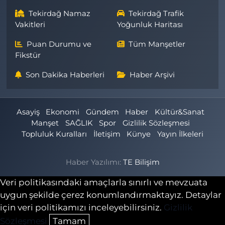
Tekirdağ Namaz
Tekirdağ Trafik
Vakitleri
Yoğunluk Haritası
Puan Durumu ve
Tüm Manşetler
Fikstür
Son Dakika Haberleri
Haber Arşivi
Asayiş
Ekonomi
Gündem
Haber
Kültür&Sanat
Manşet
SAĞLIK
Spor
Gizlilik Sözleşmesi
Topluluk Kuralları
İletişim
Künye
Yayın İlkeleri
Haber Yazılımı:
TE Bilişim
Veri politikasındaki amaçlarla sınırlı ve mevzuata
uygun şekilde çerez konumlandırmaktayız. Detaylar
için veri politikamızı inceleyebilirsiniz.
Gizlilik
Sözleşmesi
Tamam