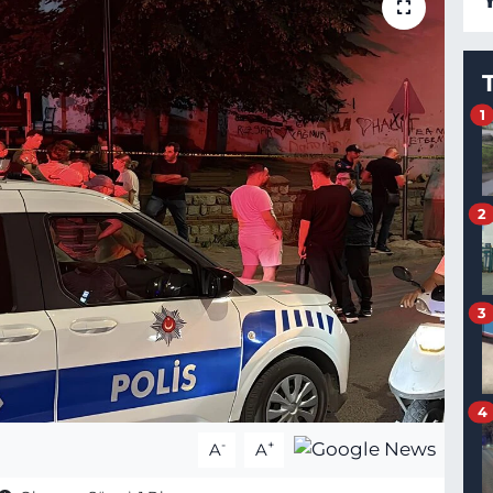
1
2
3
4
-
+
A
A