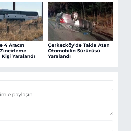
e 4 Aracın
Çerkezköy'de Takla Atan
 Zincirleme
Otomobilin Sürücüsü
 Kişi Yaralandı
Yaralandı