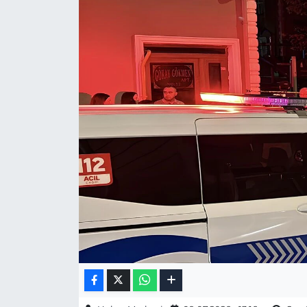
Gizlilik Sözleşmesi
İletişim
Künye
Topluluk Kuralları
Yayın İlkeleri