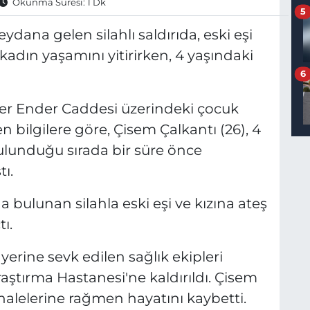
Okunma Süresi: 1 Dk
5
dana gelen silahlı saldırıda, eski eşi
kadın yaşamını yitirirken, 4 yaşındaki
6
fer Ender Caddesi üzerindeki çocuk
 bilgilere göre, Çisem Çalkantı (26), 4
 bulunduğu sırada bir süre önce
tı.
a bulunan silahla eski eşi ve kızına ateş
ı.
 yerine sevk edilen sağlık ekipleri
raştırma Hastanesi'ne kaldırıldı. Çisem
alelerine rağmen hayatını kaybetti.