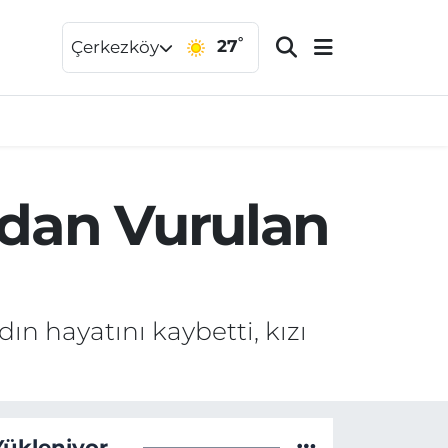
°
27
Çerkezköy
ından Vurulan
dın hayatını kaybetti, kızı
Yükleniyor...