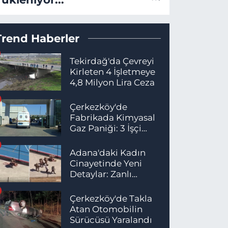
Trend Haberler
Tekirdağ'da Çevreyi
Kirleten 4 İşletmeye
4,8 Milyon Lira Ceza
Çerkezköy'de
Fabrikada Kimyasal
Gaz Paniği: 3 İşçi
Hastaneye Kaldırıldı
Adana'daki Kadın
Cinayetinde Yeni
Detaylar: Zanlı
İstanbul'da
Yakalandı
Çerkezköy'de Takla
Atan Otomobilin
Sürücüsü Yaralandı