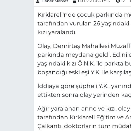
Haber Merkezi
09.07.2026 - 13:16
2
Kırklareli'nde çocuk parkında mey
tarafından vurulan 26 yaşındaki 
kızı yaralandı.
Olay, Demirtaş Mahallesi Muzaf
parkında meydana geldi. Edinilen
yaşındaki kızı Ö.N.K. ile parkta
boşandığı eski eşi Y.K. ile karşılaş
İddiaya göre şüpheli Y.K., yanınd
ettikten sonra olay yerinden kaçt
Ağır yaralanan anne ve kızı, olay
tarafından Kırklareli Eğitim ve A
Çalkantı, doktorların tüm müdah