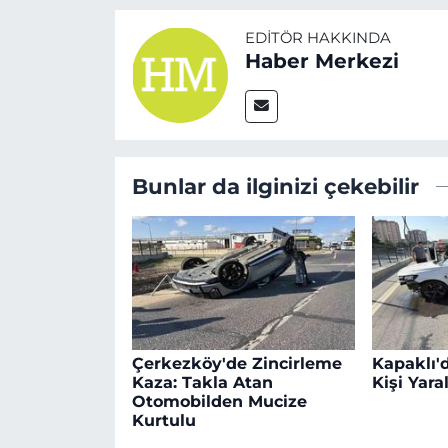
EDITÖR HAKKINDA
Haber Merkezi
Bunlar da ilginizi çekebilir
Çerkezköy'de Zincirleme
Kapaklı'd
Kaza: Takla Atan
Kişi Yara
Otomobilden Mucize
Kurtulu