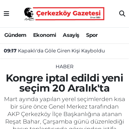
Asayiş
Tekirdağ Nöbetçi Eczaneler
Gündem
Ekonomi
Asayiş
Spor
Ekonomi
Tekirdağ Hava Durumu
09:17
Kapaklı'da Göle Giren Kişi Kayboldu
Gündem
Tekirdağ Namaz Vakitleri
Haber
Tekirdağ Trafik Yoğunluk Haritası
HABER
Kongre iptal edildi yeni
Kültür&Sanat
Süper Lig Puan Durumu ve Fikstür
seçim 20 Aralık'ta
Manşet
Tüm Manşetler
Mart ayında yapılan yerel seçimlerden kısa
bir süre önce Genel Merkez tarafından
SAĞLIK
Son Dakika Haberleri
AKP Çerkezköy İlçe Başkanlığına atanan
Reşat Bahar, Çarşamba günü düzenlediği
Spor
Haber Arşivi