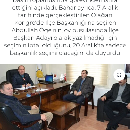
basın toplantısında görevinden istifa
ettiğini açıkladı. Bahar ayrıca, 7 Aralık
Gizlilik Sözleşmesi
tarihinde gerçekleştirilen Olağan
Kongre'de İlçe Başkanlığı'na seçilen
İletişim
Abdullah Öge'nin, oy pusulasında İlçe
Başkan Adayı olarak yazılmadığı için
Künye
seçimin iptal olduğunu, 20 Aralık'ta sadece
başkanlık seçimi olacağını da duyurdu
Topluluk Kuralları
Yayın İlkeleri