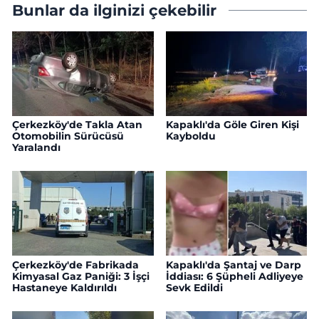
Bunlar da ilginizi çekebilir
Çerkezköy'de Takla Atan
Kapaklı'da Göle Giren Kişi
Otomobilin Sürücüsü
Kayboldu
Yaralandı
Çerkezköy'de Fabrikada
Kapaklı'da Şantaj ve Darp
Kimyasal Gaz Paniği: 3 İşçi
İddiası: 6 Şüpheli Adliyeye
Hastaneye Kaldırıldı
Sevk Edildi