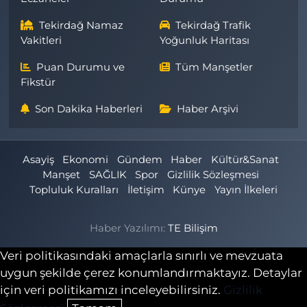
Tekirdağ Namaz
Tekirdağ Trafik
Vakitleri
Yoğunluk Haritası
Puan Durumu ve
Tüm Manşetler
Fikstür
Son Dakika Haberleri
Haber Arşivi
Asayiş
Ekonomi
Gündem
Haber
Kültür&Sanat
Manşet
SAĞLIK
Spor
Gizlilik Sözleşmesi
Topluluk Kuralları
İletişim
Künye
Yayın İlkeleri
Haber Yazılımı:
TE Bilişim
Veri politikasındaki amaçlarla sınırlı ve mevzuata
uygun şekilde çerez konumlandırmaktayız. Detaylar
için veri politikamızı inceleyebilirsiniz.
Gizlilik