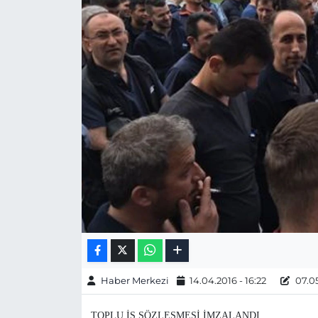
Gizlilik Sözleşmesi
İletişim
Künye
Topluluk Kuralları
Yayın İlkeleri
Haber Merkezi
14.04.2016 - 16:22
07.05
TOPLU İŞ SÖZLEŞMESİ İMZALANDI