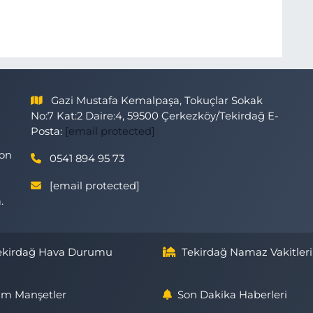
Gazi Mustafa Kemalpaşa, Tokuçlar Sokak
No:7 Kat:2 Daire:4, 59500 Çerkezköy/Tekirdağ E-
Posta:
[email protected]
son
0541 894 95 73
[email protected]
.
ekirdağ Hava Durumu
Tekirdağ Namaz Vakitleri
m Manşetler
Son Dakika Haberleri