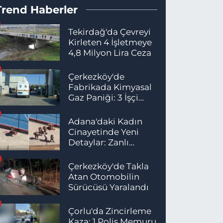
Trend Haberler
Tekirdağ'da Çevreyi
Kirleten 4 İşletmeye
4,8 Milyon Lira Ceza
Çerkezköy'de
Fabrikada Kimyasal
Gaz Paniği: 3 İşçi
Hastaneye Kaldırıldı
Adana'daki Kadın
Cinayetinde Yeni
Detaylar: Zanlı
İstanbul'da
Yakalandı
Çerkezköy'de Takla
Atan Otomobilin
Sürücüsü Yaralandı
Çorlu'da Zincirleme
Kaza: 1 Polis Memuru