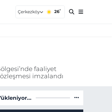
°
26
Çerkezköy
ölgesi’nde faaliyet
 sözleşmesi imzalandı
Yükleniyor...