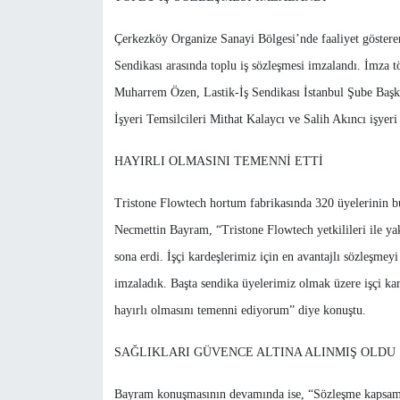
Çerkezköy Organize Sanayi Bölgesi’nde faaliyet göstere
Sendikası arasında toplu iş sözleşmesi imzalandı. İmza
Muharrem Özen, Lastik-İş Sendikası İstanbul Şube Başka
İşyeri Temsilcileri Mithat Kalaycı ve Salih Akıncı işyeri
HAYIRLI OLMASINI TEMENNİ ETTİ
Tristone Flowtech hortum fabrikasında 320 üyelerinin bu
Necmettin Bayram, “Tristone Flowtech yetkilileri ile ya
sona erdi. İşçi kardeşlerimiz için en avantajlı sözleşmeyi
imzaladık. Başta sendika üyelerimiz olmak üzere işçi ka
hayırlı olmasını temenni ediyorum” diye konuştu.
SAĞLIKLARI GÜVENCE ALTINA ALINMIŞ OLDU
Bayram konuşmasının devamında ise, “Sözleşme kapsamınd