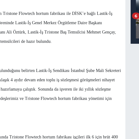
n Tristone Flowtech hortum fabrikası ile DİSK’e bağlı Lastik-İş
6
 töreninde Lastik-İş Genel Merkez Örgütleme Daire Başkanı
nı Ali Öztürk, Lastik-İş Tristone Baş Temsilcisi Mehmet Gençay,
 temsilcileri de hazır bulundu.
lunduğunu belirten Lastik-İş Sendikası İstanbul Şube Mali Sekreteri
klaşık 4 aydır devam eden toplu iş sözleşmesi görüşmeleri nihayet
 hazırlamaya çalıştık. Sonunda da işveren ile iki yıllık sözleşme
rdeşlerimiz ve Tristone Flowtech hortum fabrikası yönetimi için
a Tristone Flowtech hortum fabrikası işçileri ilk 6 için brüt 400