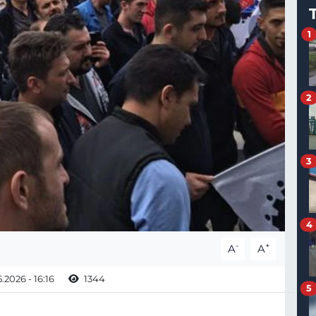
1
2
3
4
-
+
A
A
.2026 - 16:16
1344
5