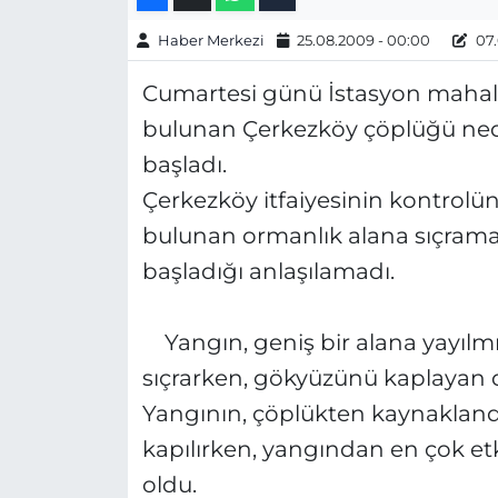
Gizlilik Sözleşmesi
Haber Merkezi
25.08.2009 - 00:00
07.
Cumartesi günü İstasyon mahalle
İletişim
bulunan Çerkezköy çöplüğü ned
Künye
başladı.
Çerkezköy itfaiyesinin kontrol
Topluluk Kuralları
bulunan ormanlık alana sıçrama
Yayın İlkeleri
başladığı anlaşılamadı.
Yangın, geniş bir alana yayılm
sıçrarken, gökyüzünü kaplayan 
Yangının, çöplükten kaynakland
kapılırken, yangından en çok e
oldu.