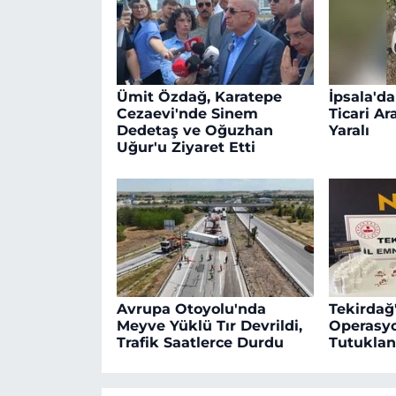
Ümit Özdağ, Karatepe
İpsala'da
Cezaevi'nde Sinem
Ticari Ara
Dedetaş ve Oğuzhan
Yaralı
Uğur'u Ziyaret Etti
Avrupa Otoyolu'nda
Tekirdağ
Meyve Yüklü Tır Devrildi,
Operasyo
Trafik Saatlerce Durdu
Tutuklan