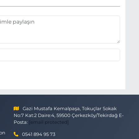
Gazi Mustafa Kemalpaşa, Tokuçlar Sokak
No:7 Kat:2 Daire:4, 59500 Çerkezköy/Tekirdağ E-
Posta:
[email protected]
son
0541 894 95 73