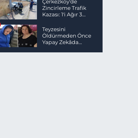
Çerkezköy'de
Zincirleme Trafik
Kazası: 1'i Ağır 3
Yaralı
Teyzesini
Öldürmeden Önce
Yapay Zekâda
Cinayet Aramaları
Yaptığı İddia Edildi