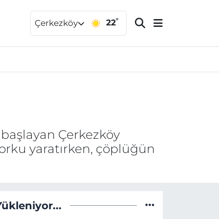
°
22
Çerkezköy
 başlayan Çerkezköy
rku yaratırken, çöplüğün
Yükleniyor...