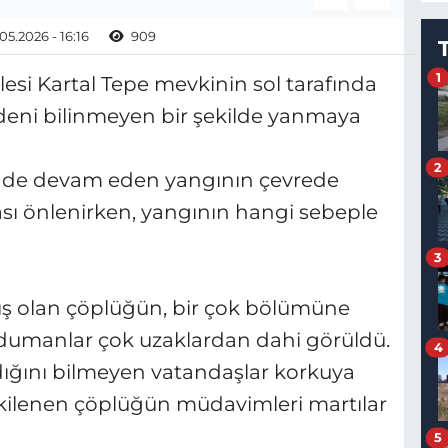
05.2026 - 16:16
909
1
si Kartal Tepe mevkinin sol tarafında
eni bilinmeyen bir şekilde yanmaya
2
ünde devam eden yangının çevrede
sı önlenirken, yangının hangi sebeple
3
ış olan çöplüğün, bir çok bölümüne
dumanlar çok uzaklardan dahi görüldü.
4
ığını bilmeyen vatandaşlar korkuya
tkilenen çöplüğün müdavimleri martılar
5