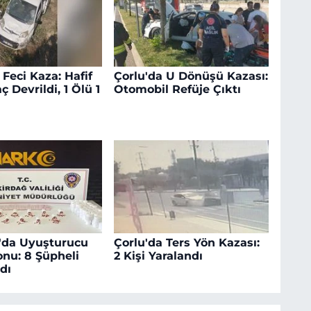
 Feci Kaza: Hafif
Çorlu'da U Dönüşü Kazası:
ç Devrildi, 1 Ölü 1
Otomobil Refüje Çıktı
'da Uyuşturucu
Çorlu'da Ters Yön Kazası:
nu: 8 Şüpheli
2 Kişi Yaralandı
dı