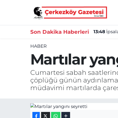
Asayiş
Tekirdağ Nöbetçi Eczaneler
Son Dakika Haberleri
13:48
İpsal
Ekonomi
Tekirdağ Hava Durumu
HABER
Gündem
Tekirdağ Namaz Vakitleri
Martılar yan
Haber
Tekirdağ Trafik Yoğunluk Haritası
Cumartesi sabah saatlerin
Kültür&Sanat
Süper Lig Puan Durumu ve Fikstür
çöplüğü günün aydınlamas
müdavimi martılarda çaresiz
Manşet
Tüm Manşetler
SAĞLIK
Son Dakika Haberleri
Spor
Haber Arşivi