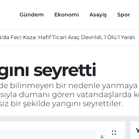
Gündem
Ekonomi
Asayiş
Spor
a'da Feci Kaza: Hafif Ticari Araç Devrildi, 1 Ölü 1 Yaralı
gını seyretti
de bilinmeyen bir nedenle yanmaya
ıyla dumanı gören vatandaşlarda ko
 bir şekilde yangını seyrettiler.
-
+
A
A