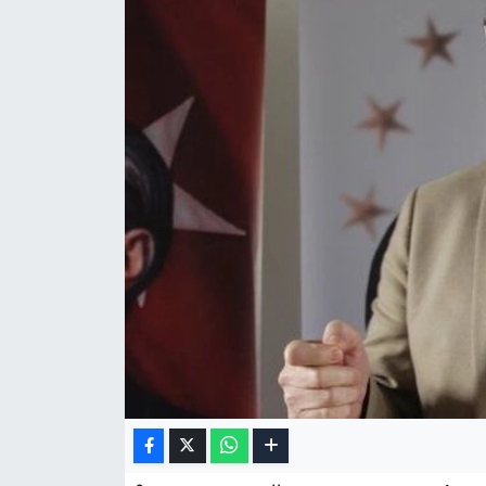
Gizlilik Sözleşmesi
İletişim
Künye
Topluluk Kuralları
Yayın İlkeleri