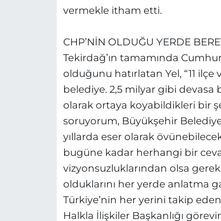
vermekle itham etti.
CHP’NİN OLDUĞU YERDE BERET
Tekirdağ’ın tamamında Cumhuriye
olduğunu hatırlatan Yel, “11 ilçe
belediye. 2,5 milyar gibi devasa 
olarak ortaya koyabildikleri bir 
soruyorum, Büyükşehir Belediyesi
yıllarda eser olarak övünebilecek
bugüne kadar herhangi bir cev
vizyonsuzluklarından olsa gerek ço
olduklarını her yerde anlatma ga
Türkiye’nin her yerini takip eden
Halkla İlişkiler Başkanlığı görev