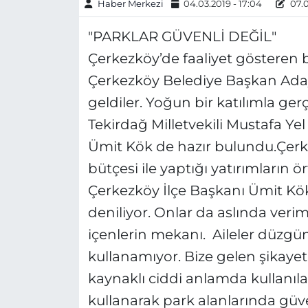
Haber Merkezi
04.03.2019 - 17:04
07.0
"PARKLAR GÜVENLİ DEĞİL"
Çerkezköy’de faaliyet gösteren b
Çerkezköy Belediye Başkan Aday
geldiler. Yoğun bir katılımla ge
Tekirdağ Milletvekili Mustafa Ye
Ümit Kök de hazır bulundu.Çerkez
bütçesi ile yaptığı yatırımların
Çerkezköy İlçe Başkanı Ümit Kök
deniliyor. Onlar da aslında verim
içenlerin mekanı. Aileler düzgü
kullanamıyor. Bize gelen şikaye
kaynaklı ciddi anlamda kullanıla
kullanarak park alanlarında güven