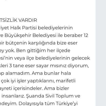
SİZLİK VARDIR
t Halk Partisi belediyelerinin
 ve Büyükşehir Belediyesi ile beraber 12
bir bütçenin karşılığında bize eser
şey yok. Ben gittiğim her ilçede
’nin veya ilçe belediyelerinin gelecek
leri 3 tane eser sayar mısınız diyorum,
ap alamadım. Ama bunlar hala
k iyi işler yaptıklarını, marifetli
yreti içerisindeler. Ama bizler
 insanlarız. Şuanda Sivil Toplum ve
indeyim. Dolayısıyla tüm Türkiye’yi