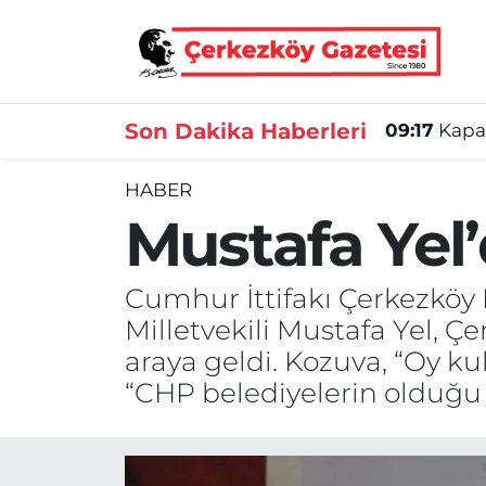
Asayiş
Tekirdağ Nöbetçi Eczaneler
Son Dakika Haberleri
09:17
Kapak
Ekonomi
Tekirdağ Hava Durumu
HABER
Gündem
Tekirdağ Namaz Vakitleri
Mustafa Yel
Haber
Tekirdağ Trafik Yoğunluk Haritası
Cumhur İttifakı Çerkezköy
Kültür&Sanat
Süper Lig Puan Durumu ve Fikstür
Milletvekili Mustafa Yel, Ç
araya geldi. Kozuva, “Oy ku
Manşet
Tüm Manşetler
“CHP belediyelerin olduğu y
SAĞLIK
Son Dakika Haberleri
Spor
Haber Arşivi