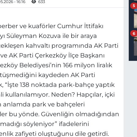
5.2026 - 16:16
633
5
erber ve kuaförler Cumhur İttifakı
6
ı Süleyman Kozuva ile bir araya
rçekleşen kahvaltı programında AK Parti
l ve AK Parti Çerkezköy İlçe Başkanı
köy Belediyesi’nin 166 milyon liralık
 örtüşmediğini kaydeden AK Parti
, “İşte 138 noktada park-bahçe yaptık
li kullanılamıyor. Neden? Hapçılar, içki
n anlamda park ve bahçeleri
tler bu yönde. Güvenliğin olmadığından
madığı söyleniyor” ifadelerini
lik zafiyeti oluştuğunu dile getirdi.