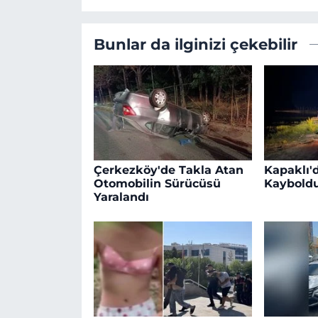
Bunlar da ilginizi çekebilir
Çerkezköy'de Takla Atan
Kapaklı'd
Otomobilin Sürücüsü
Kaybold
Yaralandı