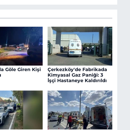
a Göle Giren Kişi
Çerkezköy'de Fabrikada
u
Kimyasal Gaz Paniği: 3
İşçi Hastaneye Kaldırıldı