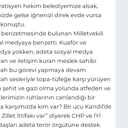
pratisyen hekim belediyemize alsak,
izde gelse iğnenizi direk evde vursa
 konuştu.
 benzetmesinde bulunan Milletvekili
syal medyaya benzetti. Kuaför ve
edya yokken, adeta sosyal medya
yan ve iletişim kuran meslek sahibi
şallah bu görevi yapmaya devam
lah sesleriyle topa-tüfeğe karşı yürüyen
 şehit ve gazi olma yolunda atfeden ve
erimizin ruhlarının canlandığı bir
ma karşımızda kim var? Bir ucu Kandil’de
illet İttifakı var” diyerek CHP ve İYİ
ndaşları adeta terör örgütüne destek