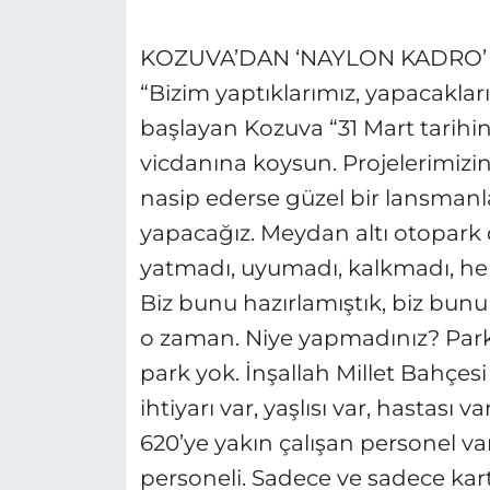
KOZUVA’DAN ‘NAYLON KADRO
“Bizim yaptıklarımız, yapacaklar
başlayan Kozuva “31 Mart tarihin
vicdanına koysun. Projelerimizi
nasip ederse güzel bir lansman
yapacağız. Meydan altı otopark 
yatmadı, uyumadı, kalkmadı, heme
Biz bunu hazırlamıştık, biz bunu
o zaman. Niye yapmadınız? Par
park yok. İnşallah Millet Bahçes
ihtiyarı var, yaşlısı var, hastası
620’ye yakın çalışan personel va
personeli. Sadece ve sadece kartl