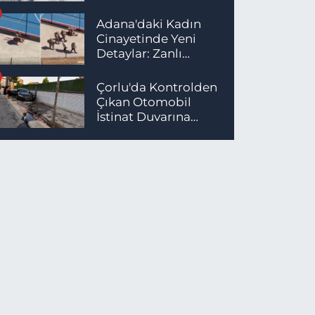
Yaralı
Adana'daki Kadın
Cinayetinde Yeni
Detaylar: Zanlı
İstanbul'da
Yakalandı
Çorlu'da Kontrolden
Çıkan Otomobil
İstinat Duvarına
Çarptı