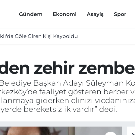
Gündem
Ekonomi
Asayiş
Spor
lı'da Göle Giren Kişi Kayboldu
’den zehir zembe
 Belediye Başkan Adayı Süleyman Koz
erkezköy’de faaliyet gösteren berber v
llanmaya giderken elinizi vicdanınız
erde bereketsizlik vardır” dedi.