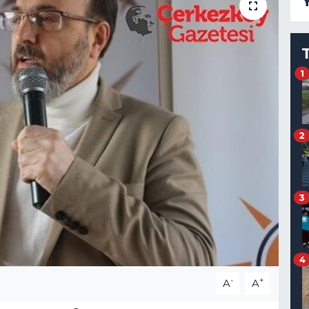
1
2
3
4
-
+
A
A