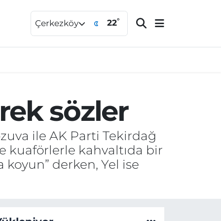
°
22
Çerkezköy
rek sözler
uva ile AK Parti Tekirdağ
e kuaförlerle kahvaltıda bir
a koyun” derken, Yel ise