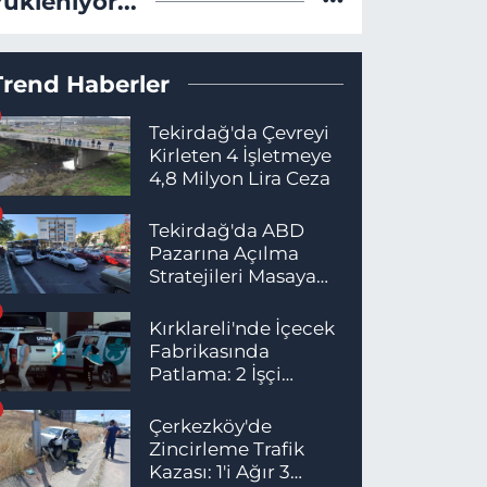
Yükleniyor...
Trend Haberler
Tekirdağ'da Çevreyi
Kirleten 4 İşletmeye
4,8 Milyon Lira Ceza
Tekirdağ'da ABD
Pazarına Açılma
Stratejileri Masaya
Yatırıldı
Kırklareli'nde İçecek
Fabrikasında
Patlama: 2 İşçi
Hayatını Kaybetti
Çerkezköy'de
Zincirleme Trafik
Kazası: 1'i Ağır 3