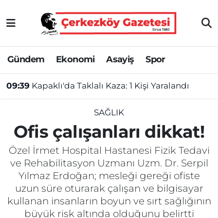
Asayiş
Tekirdağ Nöbetçi Eczaneler
Gündem
Ekonomi
Asayiş
Spor
Ekonomi
Tekirdağ Hava Durumu
09:39
Kapaklı'da Taklalı Kaza: 1 Kişi Yaralandı
Gündem
Tekirdağ Namaz Vakitleri
Haber
Tekirdağ Trafik Yoğunluk Haritası
SAĞLIK
Ofis çalışanları dikkat!
Kültür&Sanat
Süper Lig Puan Durumu ve Fikstür
Özel İrmet Hospital Hastanesi Fizik Tedavi
Manşet
Tüm Manşetler
ve Rehabilitasyon Uzmanı Uzm. Dr. Serpil
Yılmaz Erdoğan; mesleği gereği ofiste
SAĞLIK
Son Dakika Haberleri
uzun süre oturarak çalışan ve bilgisayar
kullanan insanların boyun ve sırt sağlığının
Spor
Haber Arşivi
büyük risk altında olduğunu belirtti