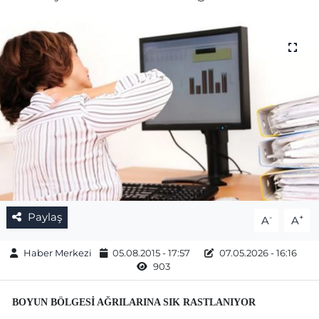
Gizlilik Sözleşmesi
İletişim
Künye
Topluluk Kuralları
Yayın İlkeleri
Paylaş
-
+
A
A
Haber Merkezi
05.08.2015 - 17:57
07.05.2026 - 16:16
903
BOYUN BÖLGESİ AĞRILARINA SIK RASTLANIYOR