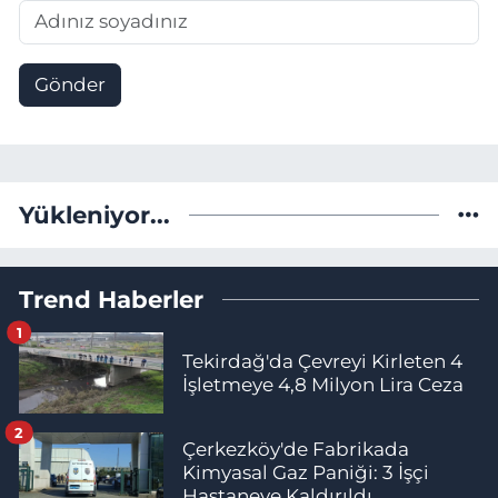
Gönder
Yükleniyor...
Trend Haberler
1
Tekirdağ'da Çevreyi Kirleten 4
İşletmeye 4,8 Milyon Lira Ceza
2
Çerkezköy'de Fabrikada
Kimyasal Gaz Paniği: 3 İşçi
Hastaneye Kaldırıldı