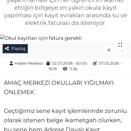
yaşanmaması için her öğrencinin ikamet
ettiğin bölgeye en yakın okula kayıt
Gizlilik Sözleşmesi
yapılması için kayıt evrakları arasında su ve
elektrik faturası da isteniyor.
İletişim
Künye
Paylaş
-
+
A
A
Topluluk Kuralları
Haber Merkezi
02.07.2008 - 00:00
07.05.2026 -
16:16
11.5k
Yayın İlkeleri
AMAÇ MERKEZİ OKULLARI YIĞILMAYI
ÖNLEMEK
Geçtiğimiz sene kayıt işlemlerinde zorunlu
olarak istenen belge ikametgah olurken,
bu sene hem Adrese Dayalı Kayıt