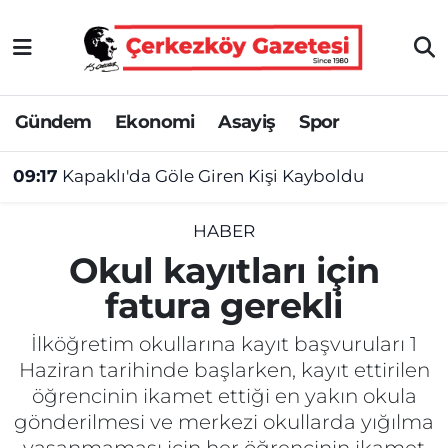
Asayiş
Tekirdağ Nöbetçi Eczaneler
Gündem
Ekonomi
Asayiş
Spor
Ekonomi
Tekirdağ Hava Durumu
09:17
Kapaklı'da Göle Giren Kişi Kayboldu
Gündem
Tekirdağ Namaz Vakitleri
Haber
Tekirdağ Trafik Yoğunluk Haritası
HABER
Okul kayıtları için
Kültür&Sanat
Süper Lig Puan Durumu ve Fikstür
fatura gerekli
Manşet
Tüm Manşetler
İlköğretim okullarına kayıt başvuruları 1
Haziran tarihinde başlarken, kayıt ettirilen
SAĞLIK
Son Dakika Haberleri
öğrencinin ikamet ettiği en yakın okula
gönderilmesi ve merkezi okullarda yığılma
Spor
Haber Arşivi