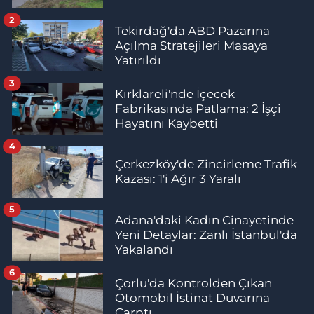
2
Tekirdağ'da ABD Pazarına
Açılma Stratejileri Masaya
Yatırıldı
3
Kırklareli'nde İçecek
Fabrikasında Patlama: 2 İşçi
Hayatını Kaybetti
4
Çerkezköy'de Zincirleme Trafik
Kazası: 1'i Ağır 3 Yaralı
5
Adana'daki Kadın Cinayetinde
Yeni Detaylar: Zanlı İstanbul'da
Yakalandı
6
Çorlu'da Kontrolden Çıkan
Otomobil İstinat Duvarına
Çarptı