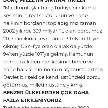
BORÇ MİLLETİN SIRTINA YIKILDI
"Mali kuruluşlar hariç Türkiye'nin kamu
kesiminin, reel sektörünün ve hane
halkının borçlarını topladığımız zaman
2002 yılında 339 milyar TL olan borcumuz
2017’nin ikinci çeyreğinde 3 trilyon TL’ye
çıkmış. GSYH’ya oran olarak da yüzde
94’ten yüzde 107’ye gelmiş. Kamunun
borcu azalırken reel kesimin borcu ve
hane halklarının borcu olağanüstü artmış.
Devlet bir şekilde kendi üstündeki borcu
götürmüş, milletin üstüne yıkmış.
BENZER ÜLKELERDEN ÇOK DAHA
FAZLA ETKİLENİYORUZ