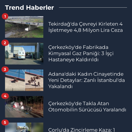
Trend Haberler
1
Tekirdağ'da Çevreyi Kirleten 4
İşletmeye 4,8 Milyon Lira Ceza
2
Çerkezköy'de Fabrikada
Kimyasal Gaz Paniği: 3 İşçi
Hastaneye Kaldırıldı
3
Adana'daki Kadın Cinayetinde
Yeni Detaylar: Zanlı İstanbul'da
Yakalandı
4
Çerkezköy'de Takla Atan
Otomobilin Sürücüsü Yaralandı
5
Çorlu'da Zincirleme Kaza: 1