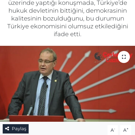
üzerinde yaptığı konuşmada, Türkiye’de
hukuk devletinin bittiğini, demokrasinin
Gizlilik Sözleşmesi
kalitesinin bozulduğunu, bu durumun
Türkiye ekonomisini olumsuz etkilediğini
İletişim
ifade etti.
Künye
Topluluk Kuralları
Yayın İlkeleri
Paylaş
-
+
A
A