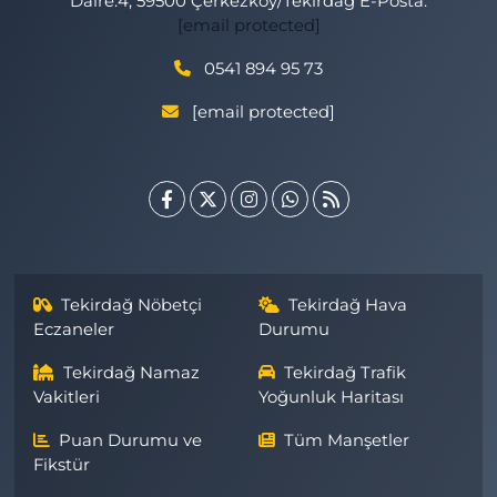
Daire:4, 59500 Çerkezköy/Tekirdağ E-Posta:
[email protected]
0541 894 95 73
[email protected]
Tekirdağ Nöbetçi
Tekirdağ Hava
Eczaneler
Durumu
Tekirdağ Namaz
Tekirdağ Trafik
Vakitleri
Yoğunluk Haritası
Puan Durumu ve
Tüm Manşetler
Fikstür