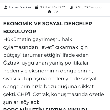
Haber Merkezi
03.11.2017 - 18:32
07.05.2026 - 16:16
183
EKONOMİK VE SOSYAL DENGELER
BOZULUYOR
Hükümetin gayrimeşru halk
oylamasından “evet” çıkarmak için
bütçeyi tarumar ettiğini ifade eden
Öztrak, uygulanan yanlış politikalar
nedeniyle ekonominin dengelerinin,
siyasi kutuplaşma nedeniyle de sosyal
dengelerin hızla bozulduğuna dikkat
çekti. CHP’li Öztrak, konuşmasında özetle
şunları söyledi: