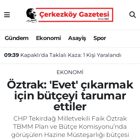
Asayiş
Tekirdağ Nöbetçi Eczaneler
Gündem
Ekonomi
Asayiş
Spor
Ekonomi
Tekirdağ Hava Durumu
09:39
Kapaklı'da Taklalı Kaza: 1 Kişi Yaralandı
Gündem
Tekirdağ Namaz Vakitleri
Haber
Tekirdağ Trafik Yoğunluk Haritası
EKONOMI
Öztrak: 'Evet' çıkarmak
Kültür&Sanat
Süper Lig Puan Durumu ve Fikstür
için bütçeyi tarumar
ettiler
Manşet
Tüm Manşetler
CHP Tekirdağ Milletvekili Faik Öztrak
SAĞLIK
Son Dakika Haberleri
TBMM Plan ve Bütçe Komisyonu’nda
görüşülen Hazine Müsteşarlığı bütçesi
Spor
Haber Arşivi